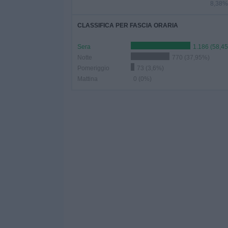
8,38%
CLASSIFICA PER FASCIA ORARIA
Sera
1.186 (58,4
Notte
770 (37,95%)
Pomeriggio
73 (3,6%)
Mattina
0 (0%)