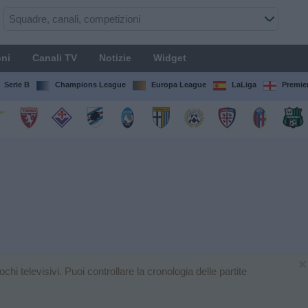
ni
Canali TV
Notizie
Widget
Serie B
Champions League
Europa League
LaLiga
Premie
×
i televisivi. Puoi controllare la cronologia delle partite