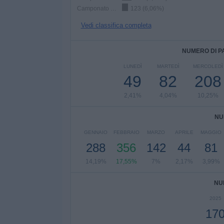
Camponato Paranaense
123 (6,06%)
Vedi classifica completa
NUMERO DI P
LUNEDÌ
MARTEDÌ
MERCOLEDÌ
49
82
208
2,41%
4,04%
10,25%
NU
GENNAIO
FEBBRAIO
MARZO
APRILE
MAGGIO
288
356
142
44
81
14,19%
17,55%
7%
2,17%
3,99%
NU
2025
17