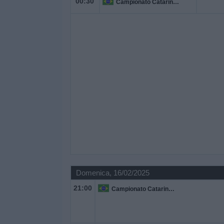
00:30
Campionato Catarinense
Domenica, 16/02/2025
21:00
Campionato Catarinense