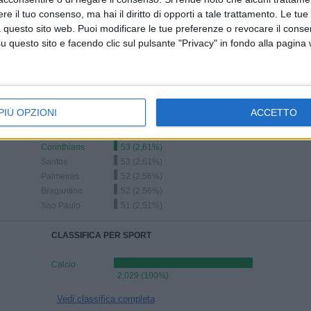
ULTIMA PARTITA
e il tuo consenso, ma hai il diritto di opporti a tale trattamento. Le tue
 questo sito web. Puoi modificare le tue preferenze o revocare il conse
Marcílio Dias - Figueirense
questo sito e facendo clic sul pulsante "Privacy" in fondo alla pagina
22/02/2025 Campionato Catarinense
PIÙ OPZIONI
ACCETTO
Classifica squadre per numero di partite in trasferta
Corinthians
53 (2,61%)
Santos
53 (2,61%)
Palmeiras
52 (2,56%)
Bragantino
52 (2,56%)
Sao Paulo
51 (2,51%)
CLASSIFICA PER SPORT
Calcio
2.029 (100%)
Vedi classifica completa