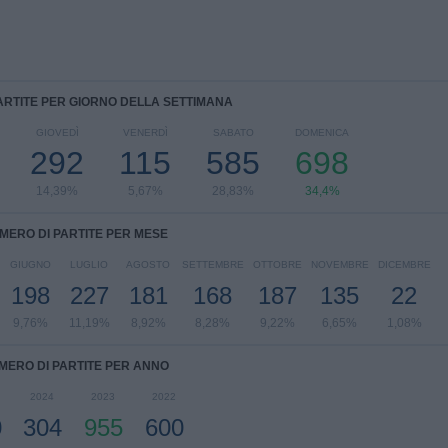
ARTITE PER GIORNO DELLA SETTIMANA
GIOVEDÌ
VENERDÌ
SABATO
DOMENICA
292
115
585
698
14,39%
5,67%
28,83%
34,4%
MERO DI PARTITE PER MESE
GIUGNO
LUGLIO
AGOSTO
SETTEMBRE
OTTOBRE
NOVEMBRE
DICEMBRE
198
227
181
168
187
135
22
9,76%
11,19%
8,92%
8,28%
9,22%
6,65%
1,08%
MERO DI PARTITE PER ANNO
2024
2023
2022
0
304
955
600