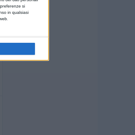
 preferenze si
nso in qualsiasi
 web.