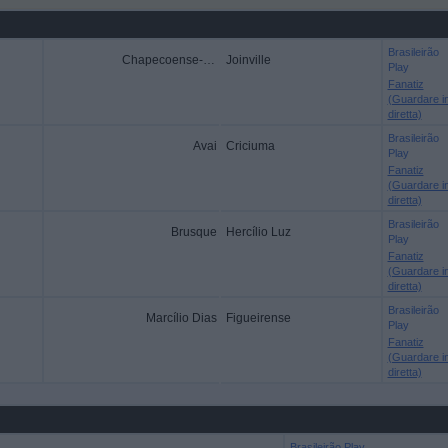
Brasileirão
Chapecoense-SC
Joinville
Play
Fanatiz
(Guardare i
diretta)
Brasileirão
Avai
Criciuma
Play
Fanatiz
(Guardare i
diretta)
Brasileirão
Brusque
Hercílio Luz
Play
Fanatiz
(Guardare i
diretta)
Brasileirão
Marcílio Dias
Figueirense
Play
Fanatiz
(Guardare i
diretta)
Brasileirão Play