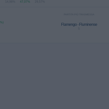
14,98%
47,07%
29,57%
PARTITA PIÙ TRASMESSA
5%)
Flamengo - Fluminense
5