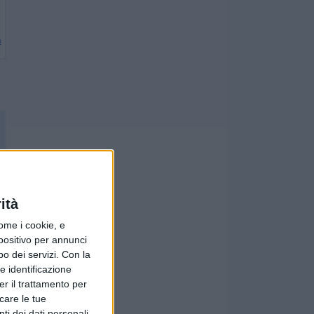
n
ità
ome i cookie, e
spositivo per annunci
o dei servizi.
Con la
e identificazione
er il trattamento per
icare le tue
ti dei dati personali