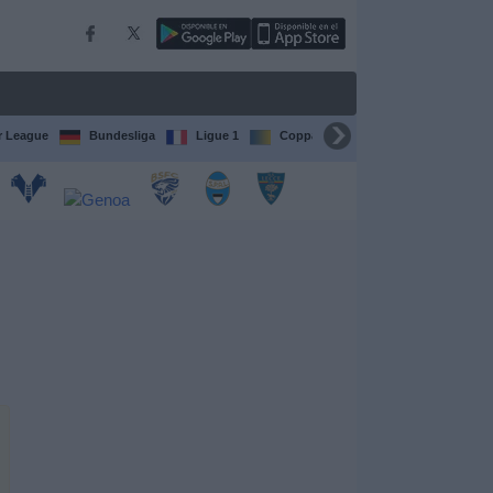
r League
Bundesliga
Ligue 1
Coppa del Mondo FIFA per club