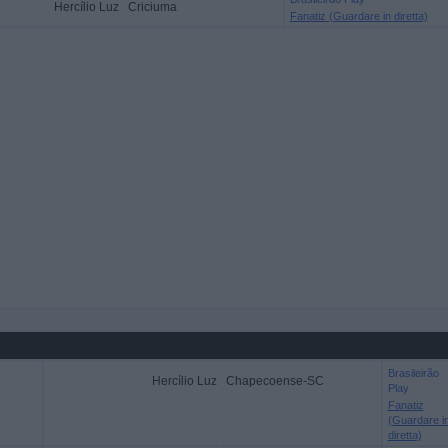
Hercílio Luz
Criciuma
Fanatiz (Guardare in diretta)
Brasileirão
Hercílio Luz
Chapecoense-SC
Play
Fanatiz
(Guardare i
diretta)