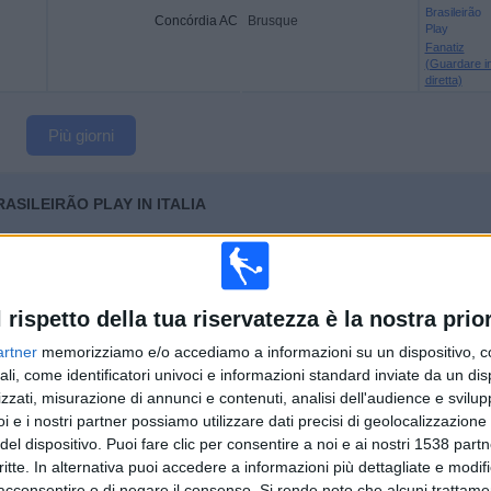
Brasileirão
Concórdia AC
Brusque
Play
Fanatiz
(Guardare i
diretta)
Più giorni
ASILEIRÃO PLAY IN ITALIA
eb raccoglie i dati statistici su quando e dove vengono trasmesse le partite del
 possiamo fornire i seguenti dati:
8
96
l rispetto della tua riservatezza è la nostra prior
artner
memorizziamo e/o accediamo a informazioni su un dispositivo, c
IONI TRASMESSE IN TV
SQUADRE TRASMESSE IN TV
ali, come identificatori univoci e informazioni standard inviate da un di
zzati, misurazione di annunci e contenuti, analisi dell'audience e svilupp
i e i nostri partner possiamo utilizzare dati precisi di geolocalizzazione 
del dispositivo. Puoi fare clic per consentire a noi e ai nostri 1538 partn
critte. In alternativa puoi accedere a informazioni più dettagliate e modif
acconsentire o di negare il consenso.
Si rende noto che alcuni trattamen