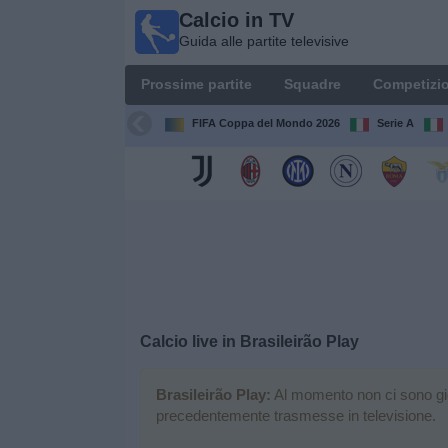
Calcio in TV
Calcio
Guida alle partite televisive
in TV
Guida
Prossime partite
Squadre
Competizio
alle
partite
FIFA Coppa del Mondo 2026
Serie A
televisive
Prossime
partite
Squadre
Competizioni
Calcio live in
Brasileirão Play
Canali
TV
Brasileirão Play:
Al momento non ci sono gioch
precedentemente trasmesse in televisione.
Notizie