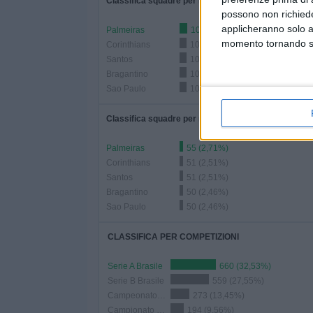
Classifica squadre per numero di partite
possono non richieder
applicheranno solo a
Palmeiras
107 (5,27%)
momento tornando su 
Corinthians
104 (5,13%)
Santos
104 (5,13%)
Bragantino
102 (5,03%)
Sao Paulo
101 (4,98%)
Classifica squadre per numero di partite in casa
Palmeiras
55 (2,71%)
Corinthians
51 (2,51%)
Santos
51 (2,51%)
Bragantino
50 (2,46%)
Sao Paulo
50 (2,46%)
CLASSIFICA PER COMPETIZIONI
Serie A Brasile
660 (32,53%)
Serie B Brasile
559 (27,55%)
Campeonato Paulista
273 (13,45%)
Campionato Catarinense
194 (9,56%)