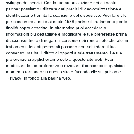
sviluppo dei servizi.
Con la tua autorizzazione noi e i nostri
Novorizontino
partner possiamo utilizzare dati precisi di geolocalizzazione e
Fanatiz (Guardare in diretta)
identificazione tramite la scansione del dispositivo. Puoi fare clic
per consentire a noi e ai nostri 1538 partner il trattamento per le
Domenica, 23/02/2025
finalità sopra descritte. In alternativa puoi accedere a
informazioni più dettagliate e modificare le tue preferenze prima
22:30
Campeonato Paulista
di acconsentire o di negare il consenso.
Si rende noto che alcuni
trattamenti dei dati personali possono non richiedere il tuo
Botafogo SP
consenso, ma hai il diritto di opporti a tale trattamento. Le tue
Novorizontino
preferenze si applicheranno solo a questo sito web. Puoi
Fanatiz (Guardare in diretta)
modificare le tue preferenze o revocare il consenso in qualsiasi
momento tornando su questo sito e facendo clic sul pulsante
Martedì, 18/02/2025
"Privacy" in fondo alla pagina web.
00:00
Campeonato Paulista
Novorizontino
Mirassol
Fanatiz (Guardare in diretta)
Più giorni