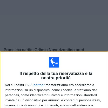
Widget
Prossima partite
Grêmio Novorizontino
oggi
×
Grêmio Novorizontino:
Al momento non ci sono giochi
televisivi. Puoi controllare la cronologia delle partite
precedentemente trasmesse in televisione.
Il rispetto della tua riservatezza è la
nostra priorità
Noi e i nostri 1538
partner
memorizziamo e/o accediamo a
Martedì, 04/03/2025
informazioni su un dispositivo, come i cookie, e trattiamo dati
00:00
Campeonato Paulista
personali, come identificatori univoci e informazioni standard
inviate da un dispositivo per annunci e contenuti personalizzati,
Sao Paulo
misurazione di annunci e contenuti, analisi dell'audience e