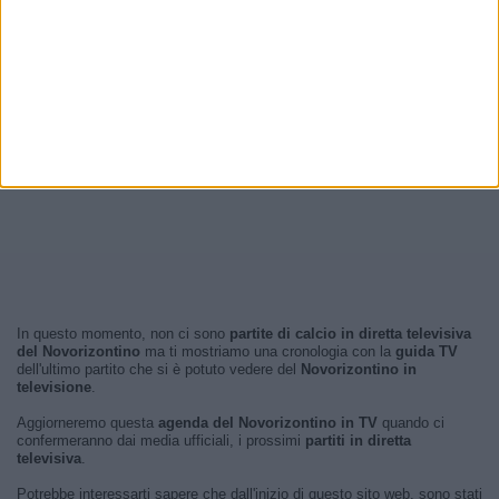
In questo momento, non ci sono
partite di calcio in diretta televisiva
del Novorizontino
ma ti mostriamo una cronologia con la
guida TV
dell'ultimo partito che si è potuto vedere del
Novorizontino in
televisione
.
Aggiorneremo questa
agenda del Novorizontino in TV
quando ci
confermeranno dai media ufficiali, i prossimi
partiti in diretta
televisiva
.
Potrebbe interessarti sapere che dall'inizio di questo sito web, sono stati