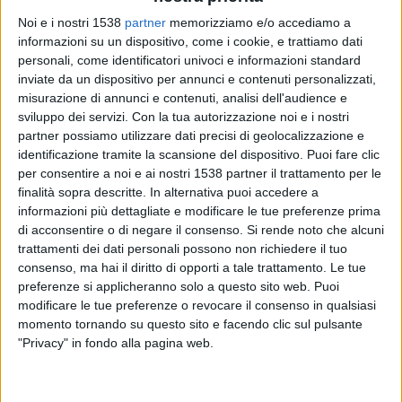
Tadamone Hadramout
Noi e i nostri 1538
partner
memorizziamo e/o accediamo a
Football Australia YouTube
informazioni su un dispositivo, come i cookie, e trattiamo dati
19:00
personali, come identificatori univoci e informazioni standard
Gulf Club Champions League
inviate da un dispositivo per annunci e contenuti personalizzati,
Al Rayyan
misurazione di annunci e contenuti, analisi dell'audience e
sviluppo dei servizi.
Con la tua autorizzazione noi e i nostri
Al Shabab FC
partner possiamo utilizzare dati precisi di geolocalizzazione e
Football Australia YouTube
identificazione tramite la scansione del dispositivo. Puoi fare clic
per consentire a noi e ai nostri 1538 partner il trattamento per le
Martedì, 04/11/2025
finalità sopra descritte. In alternativa puoi accedere a
informazioni più dettagliate e modificare le tue preferenze prima
16:00
Gulf Club Champions League
di acconsentire o di negare il consenso.
Si rende noto che alcuni
trattamenti dei dati personali possono non richiedere il tuo
Sitra Club
consenso, ma hai il diritto di opporti a tale trattamento. Le tue
Al Qadisiya
preferenze si applicheranno solo a questo sito web. Puoi
Football Australia YouTube
modificare le tue preferenze o revocare il consenso in qualsiasi
momento tornando su questo sito e facendo clic sul pulsante
18:00
Gulf Club Champions League
"Privacy" in fondo alla pagina web.
Zakho
Al-Ain