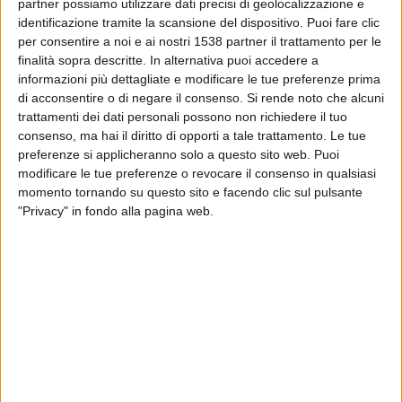
partner possiamo utilizzare dati precisi di geolocalizzazione e
Al-Hilal
identificazione tramite la scansione del dispositivo. Puoi fare clic
Como TV
Sportitalia
per consentire a noi e ai nostri 1538 partner il trattamento per le
finalità sopra descritte. In alternativa puoi accedere a
informazioni più dettagliate e modificare le tue preferenze prima
DATI STATISTICI DELLA SQUADRA AL SHABAB FC IN
di acconsentire o di negare il consenso.
Si rende noto che alcuni
TELEVISIONE IN ITALIA
trattamenti dei dati personali possono non richiedere il tuo
consenso, ma hai il diritto di opporti a tale trattamento. Le tue
Ad oggi
06/08/2026
e da quando questo sito raccoglie i dati statistici su
preferenze si applicheranno solo a questo sito web. Puoi
quando e dove vengono televisate le partite di
Calcio
della squadra
Al
modificare le tue preferenze o revocare il consenso in qualsiasi
Shabab FC
in
Italia
, che è stato il
19/02/2023
, possiamo fornire i seguenti
momento tornando su questo sito e facendo clic sul pulsante
dati:
"Privacy" in fondo alla pagina web.
37
PARTITE TELEVISIVE
14 partite in chiaro
37,84%
23 partite a pagamento
62,16%
ULTIMA PARTITA IN CHIARO