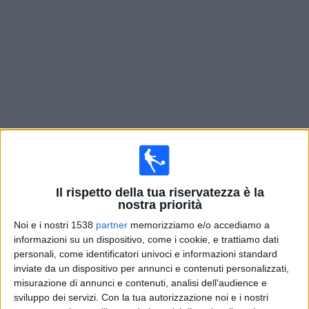
Widget
Prossima partite
Al Shabab FC
oggi
×
Al Shabab FC:
Al momento non ci sono giochi
Il rispetto della tua riservatezza è la
televisivi. Puoi controllare la cronologia delle partite
nostra priorità
precedentemente trasmesse in televisione.
Noi e i nostri 1538
partner
memorizziamo e/o accediamo a
informazioni su un dispositivo, come i cookie, e trattiamo dati
Venerdì, 27/02/2026
personali, come identificatori univoci e informazioni standard
inviate da un dispositivo per annunci e contenuti personalizzati,
20:00
Saudi Pro League
misurazione di annunci e contenuti, analisi dell'audience e
sviluppo dei servizi.
Con la tua autorizzazione noi e i nostri
Al Shabab FC