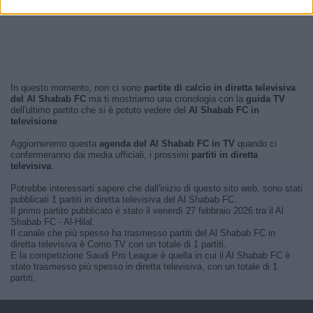
In questo momento, non ci sono
partite di calcio in diretta televisiva
del Al Shabab FC
ma ti mostriamo una cronologia con la
guida TV
dell'ultimo partito che si è potuto vedere del
Al Shabab FC in
televisione
.
Aggiorneremo questa
agenda del Al Shabab FC in TV
quando ci
confermeranno dai media ufficiali, i prossimi
partiti in diretta
televisiva
.
Potrebbe interessarti sapere che dall'inizio di questo sito web, sono stati
pubblicati 1 partiti in diretta televisiva del Al Shabab FC.
Il primo partito pubblicato è stato il venerdì 27 febbraio 2026 tra il Al
Shabab FC - Al-Hilal.
Il canale che più spesso ha trasmesso partiti del Al Shabab FC in
diretta televisiva è Como TV con un totale di 1 partiti.
E la competizione Saudi Pro League è quella in cui il Al Shabab FC è
stato trasmesso più spesso in diretta televisiva, con un totale di 1
partiti.