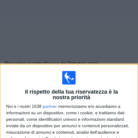
Widget
Prossima partite
Nueve de Octubre
oggi
×
Nueve de Octubre:
Al momento non ci sono giochi
televisivi. Puoi controllare la cronologia delle partite
Il rispetto della tua riservatezza è la
precedentemente trasmesse in televisione.
nostra priorità
Noi e i nostri 1538
partner
memorizziamo e/o accediamo a
Domenica, 19/10/2025
informazioni su un dispositivo, come i cookie, e trattiamo dati
personali, come identificatori univoci e informazioni standard
00:00
Serie B
inviate da un dispositivo per annunci e contenuti personalizzati,
misurazione di annunci e contenuti, analisi dell'audience e
Guayaquil City