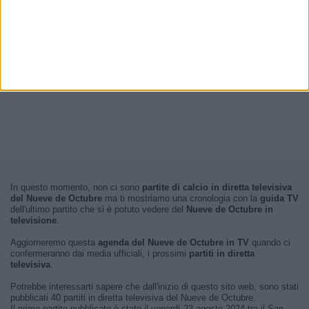
In questo momento, non ci sono
partite di calcio in diretta televisiva
del Nueve de Octubre
ma ti mostriamo una cronologia con la
guida TV
dell'ultimo partito che si è potuto vedere del
Nueve de Octubre in
televisione
.
Aggiorneremo questa
agenda del Nueve de Octubre in TV
quando ci
confermeranno dai media ufficiali, i prossimi
partiti in diretta
televisiva
.
Potrebbe interessarti sapere che dall'inizio di questo sito web, sono stati
pubblicati 40 partiti in diretta televisiva del Nueve de Octubre.
Il primo partito pubblicato è stato il venerdì 23 agosto 2024 tra il San