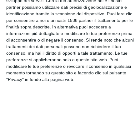
sviluppo dei servizi.
Con la tua autorizzazione noi e i nostri
Nueve de Octubre
partner possiamo utilizzare dati precisi di geolocalizzazione e
ElCanalDelFutbol.com
identificazione tramite la scansione del dispositivo. Puoi fare clic
per consentire a noi e ai nostri 1538 partner il trattamento per le
Giovedì, 09/10/2025
finalità sopra descritte. In alternativa puoi accedere a
informazioni più dettagliate e modificare le tue preferenze prima
01:00
Serie B
di acconsentire o di negare il consenso.
Si rende noto che alcuni
trattamenti dei dati personali possono non richiedere il tuo
Nueve de Octubre
consenso, ma hai il diritto di opporti a tale trattamento. Le tue
Ind. Juniors
preferenze si applicheranno solo a questo sito web. Puoi
ElCanalDelFutbol.com
modificare le tue preferenze o revocare il consenso in qualsiasi
momento tornando su questo sito e facendo clic sul pulsante
"Privacy" in fondo alla pagina web.
Mercoledì, 01/10/2025
00:00
Serie B
Nueve de Octubre
San Antonio
ElCanalDelFutbol.com
Più giorni