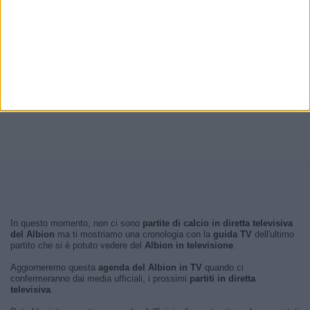
In questo momento, non ci sono
partite di calcio in diretta televisiva
del Albion
ma ti mostriamo una cronologia con la
guida TV
dell'ultimo
partito che si è potuto vedere del
Albion in televisione
.
Aggiorneremo questa
agenda del Albion in TV
quando ci
confermeranno dai media ufficiali, i prossimi
partiti in diretta
televisiva
.