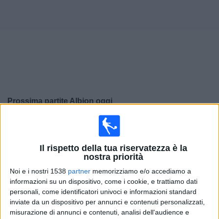
Widget
Prossima partite
Albion
oggi
×
Albion:
Al momento non ci sono giochi televisivi. Puoi
controllare la cronologia delle partite precedentemente
trasmesse in televisione.
Il rispetto della tua riservatezza è la
nostra priorità
Noi e i nostri 1538
partner
memorizziamo e/o accediamo a
Sabato, 01/08/2026
informazioni su un dispositivo, come i cookie, e trattiamo dati
17:00
Primera Division
personali, come identificatori univoci e informazioni standard
inviate da un dispositivo per annunci e contenuti personalizzati,
Albion
misurazione di annunci e contenuti, analisi dell'audience e