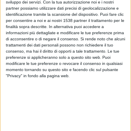
sviluppo dei servizi.
Con la tua autorizzazione noi e i nostri
Danubio
partner possiamo utilizzare dati precisi di geolocalizzazione e
Antel TV Internacional
identificazione tramite la scansione del dispositivo. Puoi fare clic
per consentire a noi e ai nostri 1538 partner il trattamento per le
Venerdì, 17/07/2026
finalità sopra descritte. In alternativa puoi accedere a
informazioni più dettagliate e modificare le tue preferenze prima
20:00
Primera Division
di acconsentire o di negare il consenso.
Si rende noto che alcuni
trattamenti dei dati personali possono non richiedere il tuo
Albion
consenso, ma hai il diritto di opporti a tale trattamento. Le tue
Juventud
preferenze si applicheranno solo a questo sito web. Puoi
Antel TV Internacional
modificare le tue preferenze o revocare il consenso in qualsiasi
momento tornando su questo sito e facendo clic sul pulsante
Sabato, 11/07/2026
"Privacy" in fondo alla pagina web.
00:00
Primera Division
Maldonado
Albion
Antel TV Internacional
Più giorni