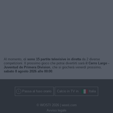
Al momento,
ci sono 15 partite televisive in diretta
da 2 diverse
competizioni. Il prossimo gioco che potrai divertirti sarà
il Cerro Largo -
Juventud de Primera Division
, che si giocherà venerdì prossimo,
sabato 8 agosto 2026 alle 00:00
.
Passa al fuso orario
Calcio in TV in
Italia
© WOSTI 2026 |
wosti.com
Avviso legale