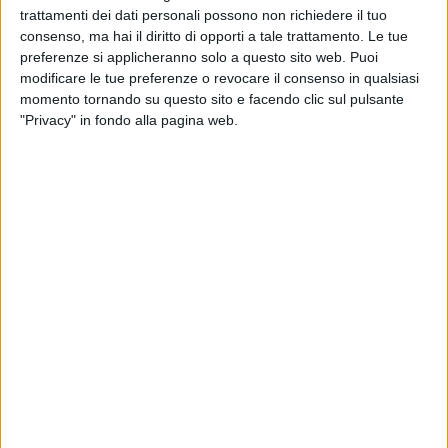
trattamenti dei dati personali possono non richiedere il tuo
21:00
Segunda Division
consenso, ma hai il diritto di opporti a tale trattamento. Le tue
preferenze si applicheranno solo a questo sito web. Puoi
Colón FC
modificare le tue preferenze o revocare il consenso in qualsiasi
Cerrito
momento tornando su questo sito e facendo clic sul pulsante
Antel TV Internacional
"Privacy" in fondo alla pagina web.
23:30
Primera Division
Montevideo City
Penarol
Antel TV Internacional