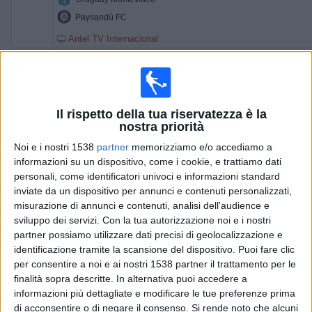
Paysandú FC
Antel TV Internacional
16:00
Primera Division
Central Español
Progreso
Il rispetto della tua riservatezza è la
nostra priorità
Antel TV Internacional
Noi e i nostri 1538
partner
memorizziamo e/o accediamo a
18:00
Segunda Division
informazioni su un dispositivo, come i cookie, e trattiamo dati
personali, come identificatori univoci e informazioni standard
Fenix
inviate da un dispositivo per annunci e contenuti personalizzati,
La Luz
misurazione di annunci e contenuti, analisi dell'audience e
Antel TV Internacional
sviluppo dei servizi.
Con la tua autorizzazione noi e i nostri
partner possiamo utilizzare dati precisi di geolocalizzazione e
20:00
Primera Division
identificazione tramite la scansione del dispositivo. Puoi fare clic
per consentire a noi e ai nostri 1538 partner il trattamento per le
Liverpool M.
finalità sopra descritte. In alternativa puoi accedere a
Albion
informazioni più dettagliate e modificare le tue preferenze prima
Antel TV Internacional
di acconsentire o di negare il consenso.
Si rende noto che alcuni