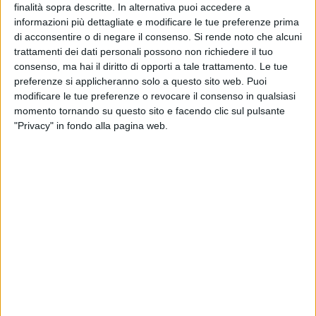
finalità sopra descritte. In alternativa puoi accedere a
TELEVISIONE IN ITALIA
informazioni più dettagliate e modificare le tue preferenze prima
di acconsentire o di negare il consenso.
Si rende noto che alcuni
Ad oggi
08/08/2026
e da quando questo sito raccoglie i dati statistici su
trattamenti dei dati personali possono non richiedere il tuo
quando e dove vengono televisate le partite di
Calcio
della squadra
consenso, ma hai il diritto di opporti a tale trattamento. Le tue
Defensor Sp.
in
Italia
, che è stato il
08/03/2023
, possiamo fornire i
preferenze si applicheranno solo a questo sito web. Puoi
seguenti dati:
modificare le tue preferenze o revocare il consenso in qualsiasi
25
momento tornando su questo sito e facendo clic sul pulsante
"Privacy" in fondo alla pagina web.
PARTITE TELEVISIVE
20 partite in chiaro
80%
5 partite a pagamento
20%
ULTIMA PARTITA IN CHIARO
Defensor Sp. - Cerro CA
04/08/2026 Primera Division por Antel TV Internacional
CLASSIFICA PER CANALI