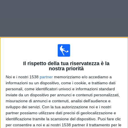
Widget
Prossima partite
Defensor Sp.
oggi
Il rispetto della tua riservatezza è la
nostra priorità
Domani domenica, 09/08/2026
Noi e i nostri 1538
partner
memorizziamo e/o accediamo a
20:00
Primera Division
informazioni su un dispositivo, come i cookie, e trattiamo dati
personali, come identificatori univoci e informazioni standard
Defensor Sp.
inviate da un dispositivo per annunci e contenuti personalizzati,
Wanderers
misurazione di annunci e contenuti, analisi dell'audience e
sviluppo dei servizi.
Con la tua autorizzazione noi e i nostri
Antel TV Internacional
partner possiamo utilizzare dati precisi di geolocalizzazione e
identificazione tramite la scansione del dispositivo. Puoi fare clic
per consentire a noi e ai nostri 1538 partner il trattamento per le
DATI STATISTICI DELLA SQUADRA DEFENSOR SP. IN