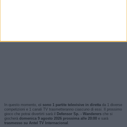
In questo momento,
ci sono 1 partite televisive in diretta
da 1 diverse
competizioni e 1 canali TV trasmetteranno ciascuno di essi. Il prossimo
gioco che potrai divertirti sarà il
Defensor Sp. - Wanderers
che si
giocherà
domenica 9 agosto 2026 prossima alle 20:00
e sarà
trasmesso su Antel TV Internacional
.