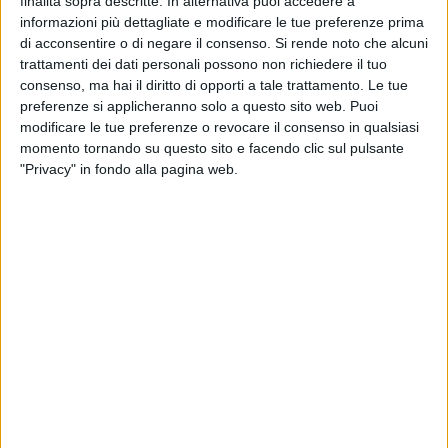
finalità sopra descritte. In alternativa puoi accedere a
TELEVISIONE IN ITALIA
informazioni più dettagliate e modificare le tue preferenze prima
di acconsentire o di negare il consenso.
Si rende noto che alcuni
Ad oggi
08/08/2026
e da quando questo sito raccoglie i dati statistici su
trattamenti dei dati personali possono non richiedere il tuo
quando e dove vengono televisate le partite di
Calcio
della squadra
consenso, ma hai il diritto di opporti a tale trattamento. Le tue
Progreso
in
Italia
, che è stato il
23/01/2020
, possiamo fornire i seguenti
preferenze si applicheranno solo a questo sito web. Puoi
dati:
modificare le tue preferenze o revocare il consenso in qualsiasi
momento tornando su questo sito e facendo clic sul pulsante
22
"Privacy" in fondo alla pagina web.
PARTITE TELEVISIVE
20 partite in chiaro
90,91%
2 partite a pagamento
9,09%
ULTIMA PARTITA IN CHIARO
Nacional - Progreso
02/08/2026 Primera Division por Antel TV Internacional
CLASSIFICA PER CANALI