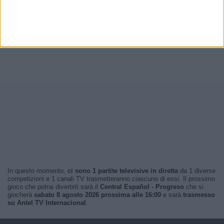
In questo momento,
ci sono 1 partite televisive in diretta
da 1 diverse
competizioni e 1 canali TV trasmetteranno ciascuno di essi. Il prossimo
gioco che potrai divertirti sarà il
Central Español - Progreso
che si
giocherà
sabato 8 agosto 2026 prossima alle 16:00
e sarà
trasmesso
su Antel TV Internacional
.