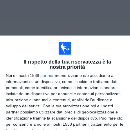
Widget
Prossima partite
Progreso
oggi
Il rispetto della tua riservatezza è la
nostra priorità
Partite di oggi sabato, 08/08/2026
Noi e i nostri 1538
partner
memorizziamo e/o accediamo a
informazioni su un dispositivo, come i cookie, e trattiamo dati
16:00
Primera Division
personali, come identificatori univoci e informazioni standard
Central Español
inviate da un dispositivo per annunci e contenuti personalizzati,
misurazione di annunci e contenuti, analisi dell'audience e
Progreso
sviluppo dei servizi.
Con la tua autorizzazione noi e i nostri
Antel TV Internacional
partner possiamo utilizzare dati precisi di geolocalizzazione e
identificazione tramite la scansione del dispositivo. Puoi fare clic
per consentire a noi e ai nostri 1538 partner il trattamento per le
DATI STATISTICI DELLA SQUADRA PROGRESO IN