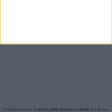
In questo momento,
ci sono 1 partite televisive in diretta
da 1 diverse