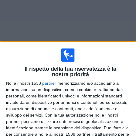
Widget
Prossima partite
Bayern
oggi
Il rispetto della tua riservatezza è la
nostra priorità
Mercoledì, 02/09/2026
Noi e i nostri 1538
partner
memorizziamo e/o accediamo a
20:45
Coppa di Germania
informazioni su un dispositivo, come i cookie, e trattiamo dati
personali, come identificatori univoci e informazioni standard
Osnabruck
inviate da un dispositivo per annunci e contenuti personalizzati,
Bayern
misurazione di annunci e contenuti, analisi dell'audience e
sviluppo dei servizi.
Con la tua autorizzazione noi e i nostri
OneFootball PPV
partner possiamo utilizzare dati precisi di geolocalizzazione e
identificazione tramite la scansione del dispositivo. Puoi fare clic
per consentire a noi e ai nostri 1538 partner il trattamento per le
DATI STATISTICI DELLA SQUADRA BAYERN IN