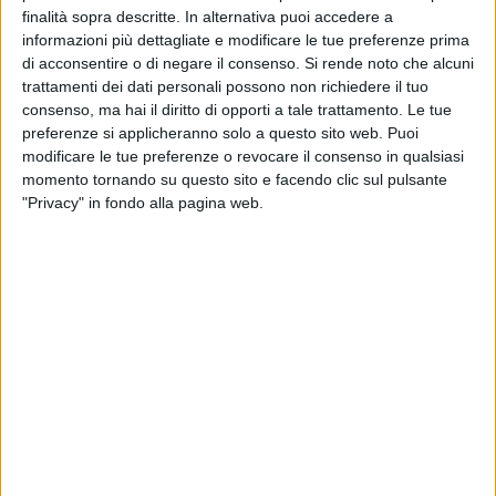
finalità sopra descritte. In alternativa puoi accedere a
TELEVISIONE IN ITALIA
informazioni più dettagliate e modificare le tue preferenze prima
di acconsentire o di negare il consenso.
Si rende noto che alcuni
Ad oggi
06/08/2026
e da quando questo sito raccoglie i dati statistici su
trattamenti dei dati personali possono non richiedere il tuo
quando e dove vengono televisate le partite di
Calcio
della squadra
consenso, ma hai il diritto di opporti a tale trattamento. Le tue
Bayern
in
Italia
, che è stato il
06/11/2019
, possiamo fornire i seguenti dati:
preferenze si applicheranno solo a questo sito web. Puoi
323
modificare le tue preferenze o revocare il consenso in qualsiasi
momento tornando su questo sito e facendo clic sul pulsante
"Privacy" in fondo alla pagina web.
PARTITE TELEVISIVE
25 partite in chiaro
7,74%
298 partite a pagamento
92,26%
ULTIMA PARTITA IN CHIARO
Flamengo - Bayern
29/06/2025 Coppa del Mondo FIFA per club por DAZN, Italia 1
CLASSIFICA PER CANALI