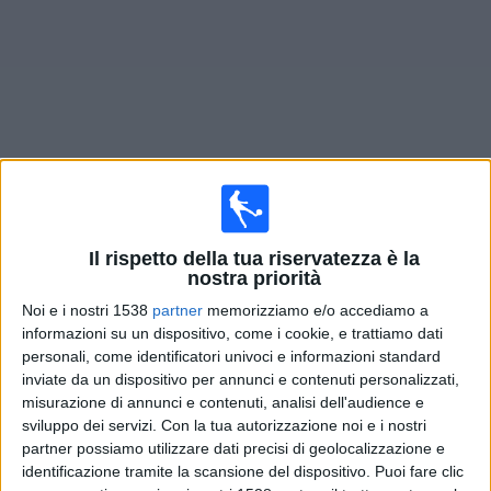
Widget
Prossima partite
Benevento
oggi
Il rispetto della tua riservatezza è la
Sabato, 22/08/2026
nostra priorità
21:00
Serie B
Noi e i nostri 1538
partner
memorizziamo e/o accediamo a
informazioni su un dispositivo, come i cookie, e trattiamo dati
Benevento
personali, come identificatori univoci e informazioni standard
inviate da un dispositivo per annunci e contenuti personalizzati,
Modena
misurazione di annunci e contenuti, analisi dell'audience e
OneFootball PPV
sviluppo dei servizi.
Con la tua autorizzazione noi e i nostri
partner possiamo utilizzare dati precisi di geolocalizzazione e
identificazione tramite la scansione del dispositivo. Puoi fare clic
DATI STATISTICI DELLA SQUADRA BENEVENTO IN