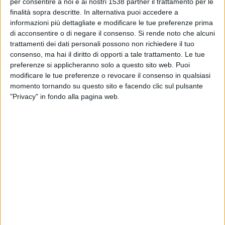
per consentire a noi e ai nostri 1538 partner il trattamento per le
TELEVISIONE IN ITALIA
finalità sopra descritte. In alternativa puoi accedere a
informazioni più dettagliate e modificare le tue preferenze prima
Ad oggi
08/08/2026
e da quando questo sito raccoglie i dati statistici su
di acconsentire o di negare il consenso.
Si rende noto che alcuni
quando e dove vengono televisate le partite di
Calcio
della squadra
trattamenti dei dati personali possono non richiedere il tuo
Benevento
in
Italia
, che è stato il
30/10/2019
, possiamo fornire i seguenti
consenso, ma hai il diritto di opporti a tale trattamento. Le tue
dati:
preferenze si applicheranno solo a questo sito web. Puoi
modificare le tue preferenze o revocare il consenso in qualsiasi
271
momento tornando su questo sito e facendo clic sul pulsante
"Privacy" in fondo alla pagina web.
PARTITE TELEVISIVE
20 partite in chiaro
7,38%
251 partite a pagamento
92,62%
ULTIMA PARTITA IN CHIARO
L.R. Vicenza - Benevento
16/05/2026 Supercoppa Serie C por NOW, Sky Sport, Rai Sport, Sky Sport
(canale 252), Sky Sport Uno
CLASSIFICA PER CANALI