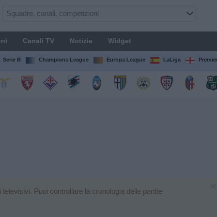
ni
Canali TV
Notizie
Widget
Serie B
Champions League
Europa League
LaLiga
Premie
×
levisivi. Puoi controllare la cronologia delle partite