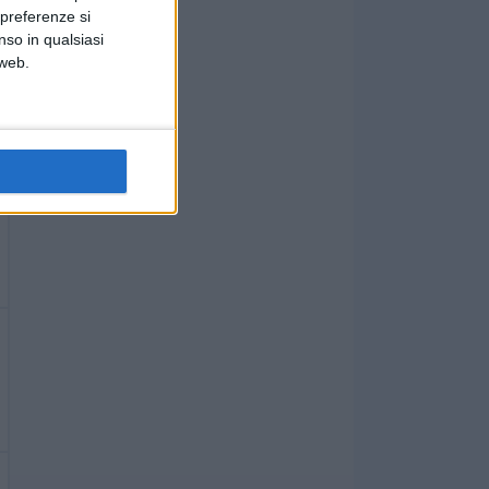
 preferenze si
nso in qualsiasi
 web.