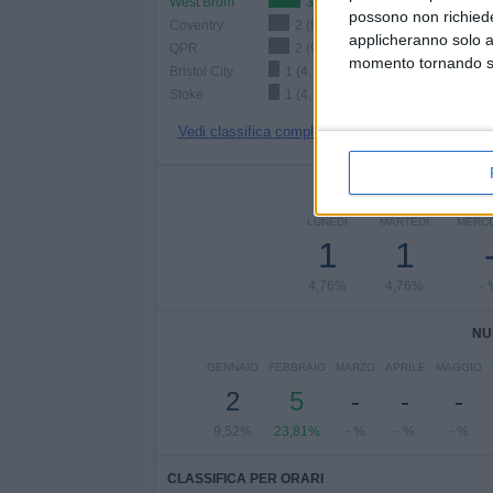
West Brom
3 (14,29%)
possono non richieder
Coventry
2 (9,52%)
applicheranno solo a
QPR
2 (9,52%)
momento tornando su 
Bristol City
1 (4,76%)
Stoke
1 (4,76%)
Vedi classifica completa
NUMERO DI P
LUNEDÌ
MARTEDÌ
MERC
1
1
4,76%
4,76%
- 
NU
GENNAIO
FEBBRAIO
MARZO
APRILE
MAGGIO
2
5
-
-
-
9,52%
23,81%
- %
- %
- %
CLASSIFICA PER ORARI