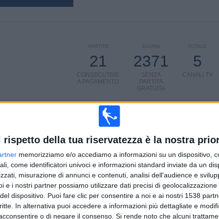
PARTITE
GIORNI
TOTALE
21
2371
5
CONSECUTIVE
SENZA
CANALI TV
A PAGAMENTO
PARTITA
GRATUITA
l rispetto della tua riservatezza è la nostra prior
TOTALE
MASSIMO
TOTALE
artner
memorizziamo e/o accediamo a informazioni su un dispositivo, c
3
3
17
ali, come identificatori univoci e informazioni standard inviate da un di
zzati, misurazione di annunci e contenuti, analisi dell'audience e svilupp
COMPETIZIONI
VS West Brom
AVVERSARI
i e i nostri partner possiamo utilizzare dati precisi di geolocalizzazione 
del dispositivo. Puoi fare clic per consentire a noi e ai nostri 1538 partn
CLASSIFICA PER COMPETIZIONI
critte. In alternativa puoi accedere a informazioni più dettagliate e modif
acconsentire o di negare il consenso.
Si rende noto che alcuni trattamen