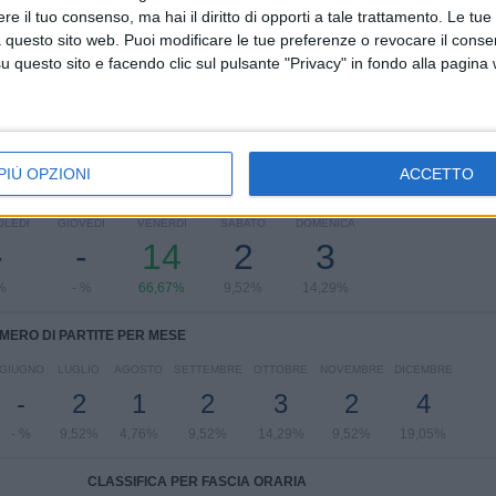
Championship
16 (76,19%)
e il tuo consenso, ma hai il diritto di opporti a tale trattamento. Le tue
FA Cup
3 (14,29%)
 questo sito web. Puoi modificare le tue preferenze o revocare il conse
Amichevole
2 (9,52%)
questo sito e facendo clic sul pulsante "Privacy" in fondo alla pagina
Vedi classifica completa
PIÙ OPZIONI
ACCETTO
ARTITE PER GIORNO DELLA SETTIMANA
OLEDÌ
GIOVEDÌ
VENERDÌ
SABATO
DOMENICA
-
-
14
2
3
%
- %
66,67%
9,52%
14,29%
MERO DI PARTITE PER MESE
GIUGNO
LUGLIO
AGOSTO
SETTEMBRE
OTTOBRE
NOVEMBRE
DICEMBRE
-
2
1
2
3
2
4
- %
9,52%
4,76%
9,52%
14,29%
9,52%
19,05%
CLASSIFICA PER FASCIA ORARIA