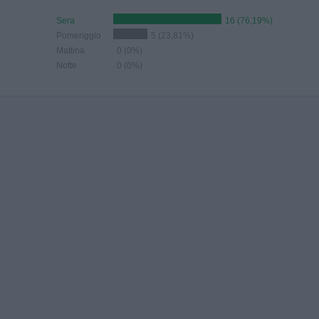
Sera
16 (76,19%)
Pomeriggio
5 (23,81%)
Mattina
0 (0%)
Notte
0 (0%)