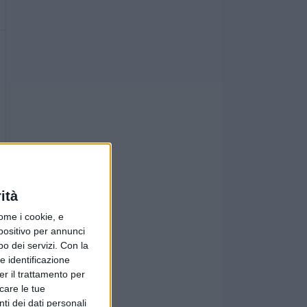
ità
ome i cookie, e
spositivo per annunci
o dei servizi.
Con la
e identificazione
er il trattamento per
icare le tue
ti dei dati personali