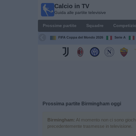
Calcio in TV
Calcio
Guida alle partite televisive
in TV
Guida
Prossime partite
Squadre
Competizio
alle
partite
FIFA Coppa del Mondo 2026
Serie A
televisive
Prossime
partite
Squadre
Competizioni
Prossima partite
Birmingham
oggi
Canali
TV
Birmingham:
Al momento non ci sono giochi te
precedentemente trasmesse in televisione.
Notizie