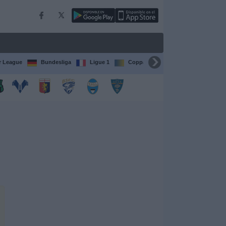
r League
Bundesliga
Ligue 1
Coppa del Mondo FIFA per club