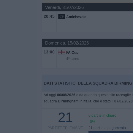
Venerdì, 31/07/2026
Widget
20:45
Amichevole
Domenica, 15/02/2026
13:00
FA Cup
4º turno
DATI STATISTICI DELLA SQUADRA BIRMINGH
Ad oggi
06/08/2026
e da quando questo sito raccoglie i 
squadra
Birmingham
in
Italia
, che è stato il
07/02/2020
21
0 partite in chiaro
0%
PARTITE TELEVISIVE
21 partite a pagamento