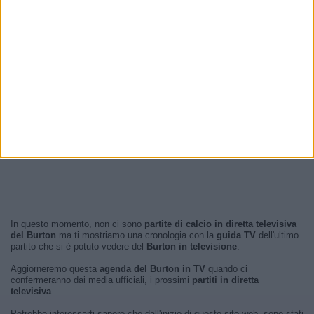
In questo momento, non ci sono
partite di calcio in diretta televisiva
del Burton
ma ti mostriamo una cronologia con la
guida TV
dell'ultimo
partito che si è potuto vedere del
Burton in televisione
.
Aggiorneremo questa
agenda del Burton in TV
quando ci
confermeranno dai media ufficiali, i prossimi
partiti in diretta
televisiva
.
Potrebbe interessarti sapere che dall'inizio di questo sito web, sono stati