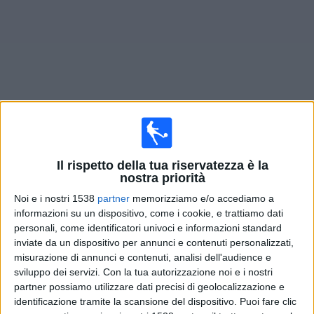
Widget
Prossima partite
Burton
oggi
Il rispetto della tua riservatezza è la
×
nostra priorità
Burton:
Al momento non ci sono giochi televisivi. Puoi
controllare la cronologia delle partite precedentemente
Noi e i nostri 1538
partner
memorizziamo e/o accediamo a
trasmesse in televisione.
informazioni su un dispositivo, come i cookie, e trattiamo dati
personali, come identificatori univoci e informazioni standard
inviate da un dispositivo per annunci e contenuti personalizzati,
Sabato, 14/02/2026
misurazione di annunci e contenuti, analisi dell'audience e
sviluppo dei servizi.
Con la tua autorizzazione noi e i nostri
13:15
FA Cup
partner possiamo utilizzare dati precisi di geolocalizzazione e
4º turno
identificazione tramite la scansione del dispositivo. Puoi fare clic