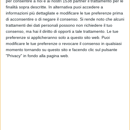
per consentire a noi e ai nostri 1538 partner il trattamento per le
Burton
finalità sopra descritte. In alternativa puoi accedere a
West Ham
informazioni più dettagliate e modificare le tue preferenze prima
DAZN (Guardare in diretta)
Discovery+
di acconsentire o di negare il consenso.
Si rende noto che alcuni
trattamenti dei dati personali possono non richiedere il tuo
consenso, ma hai il diritto di opporti a tale trattamento. Le tue
DATI STATISTICI DELLA SQUADRA BURTON IN
preferenze si applicheranno solo a questo sito web. Puoi
TELEVISIONE IN ITALIA
modificare le tue preferenze o revocare il consenso in qualsiasi
momento tornando su questo sito e facendo clic sul pulsante
Ad oggi
08/08/2026
e da quando questo sito raccoglie i dati statistici su
"Privacy" in fondo alla pagina web.
quando e dove vengono televisate le partite di
Calcio
della squadra
Burton
in
Italia
, che è stato il
15/09/2020
, possiamo fornire i seguenti dati:
4
PARTITE TELEVISIVE
0 partite in chiaro
0%
4 partite a pagamento
100%
CLASSIFICA PER CANALI