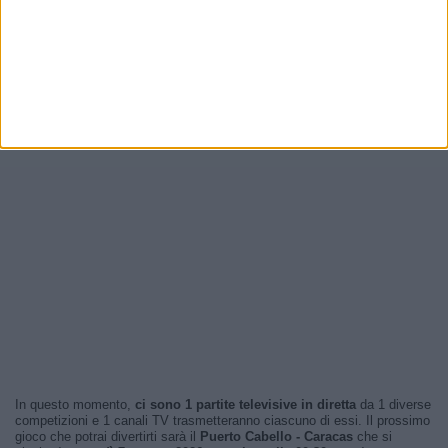
In questo momento,
ci sono 1 partite televisive in diretta
da 1 diverse
competizioni e 1 canali TV trasmetteranno ciascuno di essi. Il prossimo
gioco che potrai divertirti sarà il
Puerto Cabello - Caracas
che si