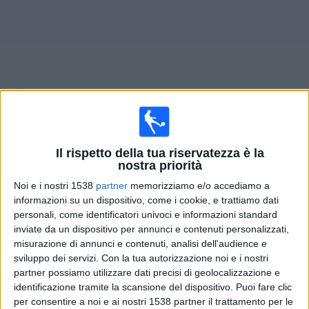
Widget
Prossima partite
Caracas
oggi
Il rispetto della tua riservatezza è la
nostra priorità
Partite di oggi venerdì, 07/08/2026
Noi e i nostri 1538
partner
memorizziamo e/o accediamo a
00:30
Liga FUTVE
informazioni su un dispositivo, come i cookie, e trattiamo dati
personali, come identificatori univoci e informazioni standard
Puerto Cabello
inviate da un dispositivo per annunci e contenuti personalizzati,
Caracas
misurazione di annunci e contenuti, analisi dell'audience e
sviluppo dei servizi.
Con la tua autorizzazione noi e i nostri
LigaFUTVE App
partner possiamo utilizzare dati precisi di geolocalizzazione e
identificazione tramite la scansione del dispositivo. Puoi fare clic
per consentire a noi e ai nostri 1538 partner il trattamento per le
DATI STATISTICI DELLA SQUADRA CARACAS IN