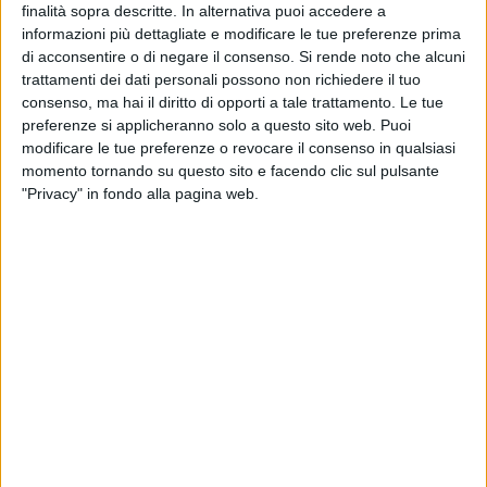
finalità sopra descritte. In alternativa puoi accedere a
TELEVISIONE IN ITALIA
informazioni più dettagliate e modificare le tue preferenze prima
di acconsentire o di negare il consenso.
Si rende noto che alcuni
Ad oggi
07/08/2026
e da quando questo sito raccoglie i dati statistici su
trattamenti dei dati personali possono non richiedere il tuo
quando e dove vengono televisate le partite di
Calcio
della squadra
consenso, ma hai il diritto di opporti a tale trattamento. Le tue
Caracas
in
Italia
, che è stato il
04/03/2020
, possiamo fornire i seguenti
preferenze si applicheranno solo a questo sito web. Puoi
dati:
modificare le tue preferenze o revocare il consenso in qualsiasi
25
momento tornando su questo sito e facendo clic sul pulsante
"Privacy" in fondo alla pagina web.
PARTITE TELEVISIVE
4 partite in chiaro
16%
21 partite a pagamento
84%
ULTIMA PARTITA IN CHIARO
Puerto Cabello - Caracas
07/08/2026 Liga FUTVE por LigaFUTVE App
CLASSIFICA PER CANALI