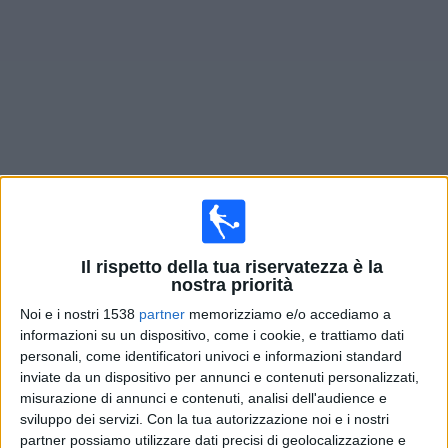
Widget
Prossima partite
Charlotte
oggi
Domenica, 16/08/2026
Il rispetto della tua riservatezza è la
01:30
MLS
nostra priorità
Noi e i nostri 1538
partner
memorizziamo e/o accediamo a
Charlotte
informazioni su un dispositivo, come i cookie, e trattiamo dati
Columbus Crew
personali, come identificatori univoci e informazioni standard
Apple TV
inviate da un dispositivo per annunci e contenuti personalizzati,
misurazione di annunci e contenuti, analisi dell'audience e
sviluppo dei servizi.
Con la tua autorizzazione noi e i nostri
Giovedì, 20/08/2026
partner possiamo utilizzare dati precisi di geolocalizzazione e