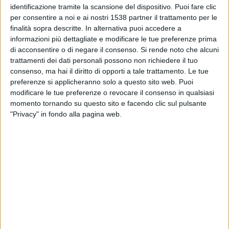
01:30
MLS
identificazione tramite la scansione del dispositivo. Puoi fare clic
per consentire a noi e ai nostri 1538 partner il trattamento per le
Toronto FC
finalità sopra descritte. In alternativa puoi accedere a
informazioni più dettagliate e modificare le tue preferenze prima
Charlotte
di acconsentire o di negare il consenso.
Si rende noto che alcuni
Apple TV
trattamenti dei dati personali possono non richiedere il tuo
consenso, ma hai il diritto di opporti a tale trattamento. Le tue
Domenica, 23/08/2026
preferenze si applicheranno solo a questo sito web. Puoi
modificare le tue preferenze o revocare il consenso in qualsiasi
01:30
MLS
momento tornando su questo sito e facendo clic sul pulsante
"Privacy" in fondo alla pagina web.
Charlotte
DC United
Apple TV
Più giorni
DATI STATISTICI DELLA SQUADRA CHARLOTTE IN
TELEVISIONE IN ITALIA