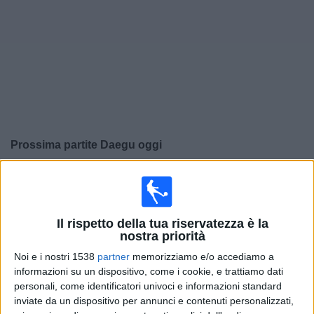
Widget
Prossima partite
Daegu
oggi
×
Daegu:
Al momento non ci sono giochi televisivi. Puoi
controllare la cronologia delle partite precedentemente
trasmesse in televisione.
Il rispetto della tua riservatezza è la
nostra priorità
Lunedì, 04/08/2025
Noi e i nostri 1538
partner
memorizziamo e/o accediamo a
informazioni su un dispositivo, come i cookie, e trattiamo dati
13:00
Amichevole
personali, come identificatori univoci e informazioni standard
inviate da un dispositivo per annunci e contenuti personalizzati,
Daegu