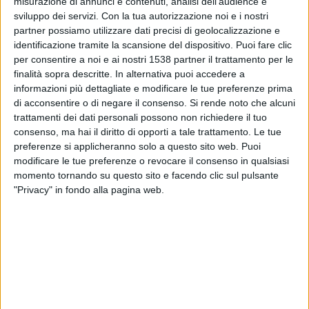
misurazione di annunci e contenuti, analisi dell'audience e
Barcellona
sviluppo dei servizi.
Con la tua autorizzazione noi e i nostri
FC Barcelona Official App
partner possiamo utilizzare dati precisi di geolocalizzazione e
FC Barcelona PPV YouTube
identificazione tramite la scansione del dispositivo. Puoi fare clic
per consentire a noi e ai nostri 1538 partner il trattamento per le
Giovedì, 28/11/2024
finalità sopra descritte. In alternativa puoi accedere a
informazioni più dettagliate e modificare le tue preferenze prima
11:00
K League 1
di acconsentire o di negare il consenso.
Si rende noto che alcuni
trattamenti dei dati personali possono non richiedere il tuo
Chungnam Asan FC
consenso, ma hai il diritto di opporti a tale trattamento. Le tue
Daegu
preferenze si applicheranno solo a questo sito web. Puoi
OneFootball
modificare le tue preferenze o revocare il consenso in qualsiasi
momento tornando su questo sito e facendo clic sul pulsante
"Privacy" in fondo alla pagina web.
Domenica, 10/11/2024
08:30
K League 1
Jeonbuk
Daegu
OneFootball