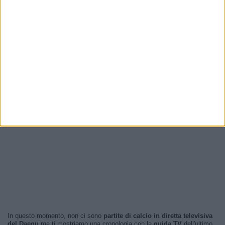
In questo momento, non ci sono
partite di calcio in diretta televisiva
del Daegu
ma ti mostriamo una cronologia con la
guida TV
dell'ultimo