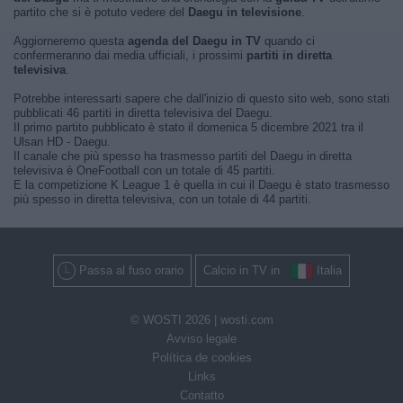
partito che si è potuto vedere del
Daegu in televisione
.
Aggiorneremo questa
agenda del Daegu in TV
quando ci
confermeranno dai media ufficiali, i prossimi
partiti in diretta
televisiva
.
Potrebbe interessarti sapere che dall'inizio di questo sito web, sono stati
pubblicati 46 partiti in diretta televisiva del Daegu.
Il primo partito pubblicato è stato il domenica 5 dicembre 2021 tra il
Ulsan HD - Daegu.
Il canale che più spesso ha trasmesso partiti del Daegu in diretta
televisiva è OneFootball con un totale di 45 partiti.
E la competizione K League 1 è quella in cui il Daegu è stato trasmesso
più spesso in diretta televisiva, con un totale di 44 partiti.
Passa al fuso orario
Calcio in TV in
Italia
© WOSTI 2026 |
wosti.com
Avviso legale
Política de cookies
Links
Contatto