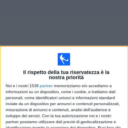
Widget
Prossima partite
Dusseldorf
oggi
Sabato, 15/08/2026
Il rispetto della tua riservatezza è la
nostra priorità
14:00
3. Liga
Noi e i nostri 1538
partner
memorizziamo e/o accediamo a
informazioni su un dispositivo, come i cookie, e trattiamo dati
Dusseldorf
personali, come identificatori univoci e informazioni standard
Hoffenheim II
inviate da un dispositivo per annunci e contenuti personalizzati,
OneFootball PPV
misurazione di annunci e contenuti, analisi dell'audience e
sviluppo dei servizi.
Con la tua autorizzazione noi e i nostri
partner possiamo utilizzare dati precisi di geolocalizzazione e
Domenica, 23/08/2026
identificazione tramite la scansione del dispositivo. Puoi fare clic