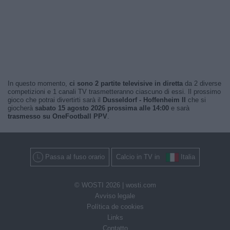
In questo momento,
ci sono 2 partite televisive in diretta
da 2 diverse
competizioni e 1 canali TV trasmetteranno ciascuno di essi. Il prossimo
gioco che potrai divertirti sarà il
Dusseldorf - Hoffenheim II
che si
giocherà
sabato 15 agosto 2026 prossima alle 14:00
e sarà
trasmesso su OneFootball PPV
.
Passa al fuso orario
Calcio in TV in
Italia
© WOSTI 2026 |
wosti.com
Avviso legale
Política de cookies
Links
Contatto