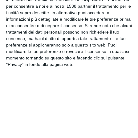
18:00
Coppa di Germania
per consentire a noi e ai nostri 1538 partner il trattamento per le
finalità sopra descritte. In alternativa puoi accedere a
Dusseldorf
informazioni più dettagliate e modificare le tue preferenze prima
Friburgo
di acconsentire o di negare il consenso.
Si rende noto che alcuni
trattamenti dei dati personali possono non richiedere il tuo
OneFootball PPV
consenso, ma hai il diritto di opporti a tale trattamento. Le tue
preferenze si applicheranno solo a questo sito web. Puoi
modificare le tue preferenze o revocare il consenso in qualsiasi
DATI STATISTICI DELLA SQUADRA DUSSELDORF IN
momento tornando su questo sito e facendo clic sul pulsante
TELEVISIONE IN ITALIA
"Privacy" in fondo alla pagina web.
Ad oggi
08/08/2026
e da quando questo sito raccoglie i dati statistici su
quando e dove vengono televisate le partite di
Calcio
della squadra
Dusseldorf
in
Italia
, che è stato il
23/11/2019
, possiamo fornire i seguenti
dati:
21
PARTITE TELEVISIVE
4 partite in chiaro
19,05%