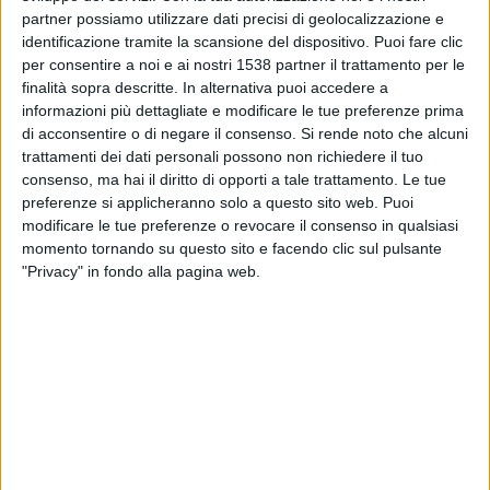
Groningen
partner possiamo utilizzare dati precisi di geolocalizzazione e
Como TV
identificazione tramite la scansione del dispositivo. Puoi fare clic
per consentire a noi e ai nostri 1538 partner il trattamento per le
finalità sopra descritte. In alternativa puoi accedere a
Domenica, 22/03/2026
informazioni più dettagliate e modificare le tue preferenze prima
16:45
Eredivisie
di acconsentire o di negare il consenso.
Si rende noto che alcuni
trattamenti dei dati personali possono non richiedere il tuo
Groningen
consenso, ma hai il diritto di opporti a tale trattamento. Le tue
Alkmaar
preferenze si applicheranno solo a questo sito web. Puoi
modificare le tue preferenze o revocare il consenso in qualsiasi
Como TV
momento tornando su questo sito e facendo clic sul pulsante
"Privacy" in fondo alla pagina web.
Sabato, 07/03/2026
16:30
Eredivisie
Groningen
Ajax
Como TV
DATI STATISTICI DELLA SQUADRA GRONINGEN IN