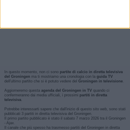
In questo momento, non ci sono
partite di calcio in diretta televisiva
del Groningen
ma ti mostriamo una cronologia con la
guida TV
dell'ultimo partito che si è potuto vedere del
Groningen in televisione
.
Aggiorneremo questa
agenda del Groningen in TV
quando ci
confermeranno dai media ufficiali, i prossimi
partiti in diretta
televisiva
.
Potrebbe interessarti sapere che dall'inizio di questo sito web, sono stati
pubblicati 3 partiti in diretta televisiva del Groningen.
Il primo partito pubblicato è stato il sabato 7 marzo 2026 tra il Groningen
- Ajax.
Il canale che più spesso ha trasmesso partiti del Groningen in diretta