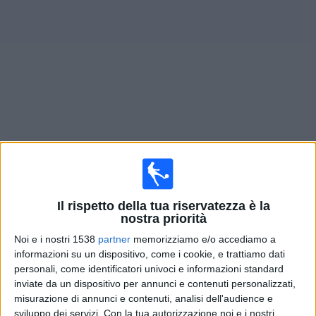
Widget
Prossima partite
Groningen
oggi
×
Groningen:
Al momento non ci sono giochi televisivi.
Puoi controllare la cronologia delle partite
Il rispetto della tua riservatezza è la
precedentemente trasmesse in televisione.
nostra priorità
Noi e i nostri 1538
partner
memorizziamo e/o accediamo a
Sabato, 25/04/2026
informazioni su un dispositivo, come i cookie, e trattiamo dati
personali, come identificatori univoci e informazioni standard
16:30
Eredivisie
inviate da un dispositivo per annunci e contenuti personalizzati,
misurazione di annunci e contenuti, analisi dell'audience e
Feyenoord
sviluppo dei servizi.
Con la tua autorizzazione noi e i nostri