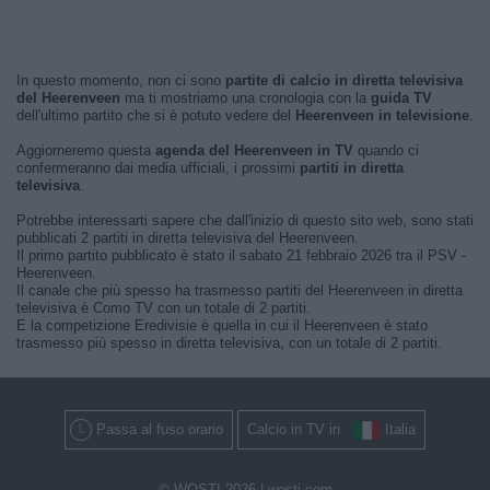
In questo momento, non ci sono
partite di calcio in diretta televisiva
del Heerenveen
ma ti mostriamo una cronologia con la
guida TV
dell'ultimo partito che si è potuto vedere del
Heerenveen in televisione
.
Aggiorneremo questa
agenda del Heerenveen in TV
quando ci
confermeranno dai media ufficiali, i prossimi
partiti in diretta
televisiva
.
Potrebbe interessarti sapere che dall'inizio di questo sito web, sono stati
pubblicati 2 partiti in diretta televisiva del Heerenveen.
Il primo partito pubblicato è stato il sabato 21 febbraio 2026 tra il PSV -
Heerenveen.
Il canale che più spesso ha trasmesso partiti del Heerenveen in diretta
televisiva è Como TV con un totale di 2 partiti.
E la competizione Eredivisie è quella in cui il Heerenveen è stato
trasmesso più spesso in diretta televisiva, con un totale di 2 partiti.
Passa al fuso orario
Calcio in TV in
Italia
© WOSTI 2026 |
wosti.com