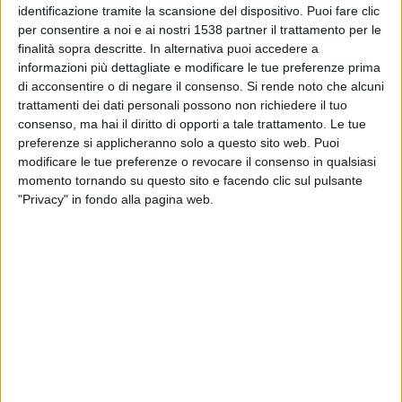
Ajax
identificazione tramite la scansione del dispositivo. Puoi fare clic
per consentire a noi e ai nostri 1538 partner il trattamento per le
Como TV
finalità sopra descritte. In alternativa puoi accedere a
informazioni più dettagliate e modificare le tue preferenze prima
Sabato, 21/02/2026
di acconsentire o di negare il consenso.
Si rende noto che alcuni
trattamenti dei dati personali possono non richiedere il tuo
18:45
Eredivisie
consenso, ma hai il diritto di opporti a tale trattamento. Le tue
PSV
preferenze si applicheranno solo a questo sito web. Puoi
modificare le tue preferenze o revocare il consenso in qualsiasi
Heerenveen
momento tornando su questo sito e facendo clic sul pulsante
Como TV
"Privacy" in fondo alla pagina web.
DATI STATISTICI DELLA SQUADRA HEERENVEEN IN
TELEVISIONE IN ITALIA
Ad oggi
06/08/2026
e da quando questo sito raccoglie i dati statistici su
quando e dove vengono televisate le partite di
Calcio
della squadra
Heerenveen
in
Italia
, che è stato il
24/11/2019
, possiamo fornire i seguenti
dati: