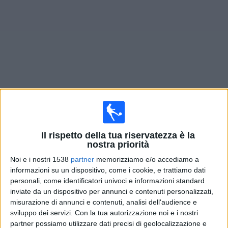
Widget
Prossima partite
Heerenveen
oggi
×
Heerenveen:
Al momento non ci sono giochi televisivi.
Il rispetto della tua riservatezza è la
Puoi controllare la cronologia delle partite
nostra priorità
precedentemente trasmesse in televisione.
Noi e i nostri 1538
partner
memorizziamo e/o accediamo a
informazioni su un dispositivo, come i cookie, e trattiamo dati
personali, come identificatori univoci e informazioni standard
Domenica, 17/05/2026
inviate da un dispositivo per annunci e contenuti personalizzati,
14:30
Eredivisie
misurazione di annunci e contenuti, analisi dell'audience e
sviluppo dei servizi.
Con la tua autorizzazione noi e i nostri
Heerenveen
partner possiamo utilizzare dati precisi di geolocalizzazione e