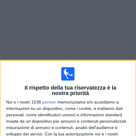
Widget
Prossima partite
HJK
oggi
Domani sabato, 08/08/2026
14:00
Veikkausliiga
Il rispetto della tua riservatezza è la
nostra priorità
Oulu
Noi e i nostri 1538
partner
memorizziamo e/o accediamo a
HJK
informazioni su un dispositivo, come i cookie, e trattiamo dati
personali, come identificatori univoci e informazioni standard
OneFootball PPV
inviate da un dispositivo per annunci e contenuti personalizzati,
misurazione di annunci e contenuti, analisi dell'audience e
Domenica, 16/08/2026
sviluppo dei servizi.
Con la tua autorizzazione noi e i nostri