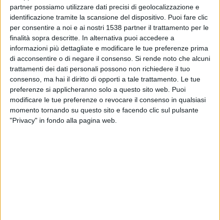
partner possiamo utilizzare dati precisi di geolocalizzazione e
15:00
Veikkausliiga
identificazione tramite la scansione del dispositivo. Puoi fare clic
per consentire a noi e ai nostri 1538 partner il trattamento per le
HJK
finalità sopra descritte. In alternativa puoi accedere a
informazioni più dettagliate e modificare le tue preferenze prima
Jaro
di acconsentire o di negare il consenso.
Si rende noto che alcuni
OneFootball PPV
trattamenti dei dati personali possono non richiedere il tuo
consenso, ma hai il diritto di opporti a tale trattamento. Le tue
Domenica, 23/08/2026
preferenze si applicheranno solo a questo sito web. Puoi
modificare le tue preferenze o revocare il consenso in qualsiasi
14:00
Veikkausliiga
momento tornando su questo sito e facendo clic sul pulsante
"Privacy" in fondo alla pagina web.
HJK
Gnistan
OneFootball PPV
Più giorni
DATI STATISTICI DELLA SQUADRA HJK IN TELEVISIONE IN