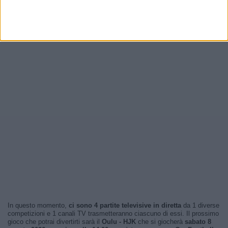
In questo momento,
ci sono 4 partite televisive in diretta
da 1 diverse
competizioni e 1 canali TV trasmetteranno ciascuno di essi. Il prossimo
gioco che potrai divertirti sarà il
Oulu - HJK
che si giocherà
sabato 8