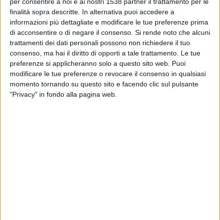
per consentire a noi e ai nostri 1538 partner il trattamento per le
DATI STATISTICI DELLA SQUADRA LANÚS IN TELEVISIONE
finalità sopra descritte. In alternativa puoi accedere a
IN ITALIA
informazioni più dettagliate e modificare le tue preferenze prima
di acconsentire o di negare il consenso.
Si rende noto che alcuni
Ad oggi
09/08/2026
e da quando questo sito raccoglie i dati statistici su
trattamenti dei dati personali possono non richiedere il tuo
quando e dove vengono televisate le partite di
Calcio
della squadra
consenso, ma hai il diritto di opporti a tale trattamento. Le tue
Lanús
in
Italia
, che è stato il
01/11/2019
, possiamo fornire i seguenti dati:
preferenze si applicheranno solo a questo sito web. Puoi
modificare le tue preferenze o revocare il consenso in qualsiasi
283
momento tornando su questo sito e facendo clic sul pulsante
"Privacy" in fondo alla pagina web.
PARTITE TELEVISIVE
32 partite in chiaro
11,31%
251 partite a pagamento
88,69%
ULTIMA PARTITA IN CHIARO
Lanús - Gimnasia LP Femenino
08/08/2026 Primera A Femminile por LPF Play
CLASSIFICA PER CANALI