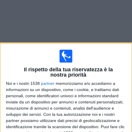
Widget
Prossima partite
Lanús
oggi
Il rispetto della tua riservatezza è la
Mercoledì, 12/08/2026
nostra priorità
02:00
Liga Profesional
Noi e i nostri 1538
partner
memorizziamo e/o accediamo a
Torneo Clausura
informazioni su un dispositivo, come i cookie, e trattiamo dati
personali, come identificatori univoci e informazioni standard
Talleres Cordoba
inviate da un dispositivo per annunci e contenuti personalizzati,
misurazione di annunci e contenuti, analisi dell'audience e
Lanús
sviluppo dei servizi.
Con la tua autorizzazione noi e i nostri
Fanatiz (Guardare in diretta)
partner possiamo utilizzare dati precisi di geolocalizzazione e
identificazione tramite la scansione del dispositivo. Puoi fare clic