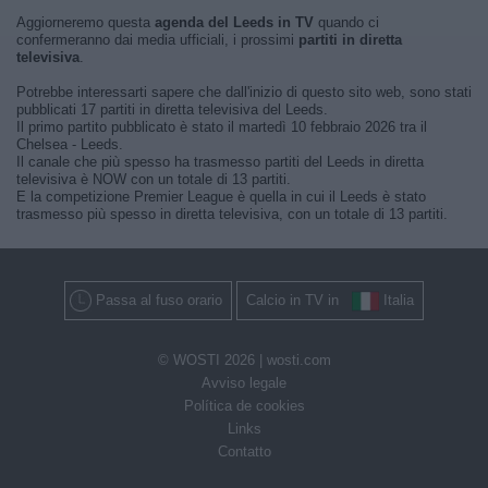
Aggiorneremo questa
agenda del Leeds in TV
quando ci
confermeranno dai media ufficiali, i prossimi
partiti in diretta
televisiva
.
Potrebbe interessarti sapere che dall'inizio di questo sito web, sono stati
pubblicati 17 partiti in diretta televisiva del Leeds.
Il primo partito pubblicato è stato il martedì 10 febbraio 2026 tra il
Chelsea - Leeds.
Il canale che più spesso ha trasmesso partiti del Leeds in diretta
televisiva è NOW con un totale di 13 partiti.
E la competizione Premier League è quella in cui il Leeds è stato
trasmesso più spesso in diretta televisiva, con un totale di 13 partiti.
Passa al fuso orario
Calcio in TV in
Italia
© WOSTI 2026 |
wosti.com
Avviso legale
Política de cookies
Links
Contatto