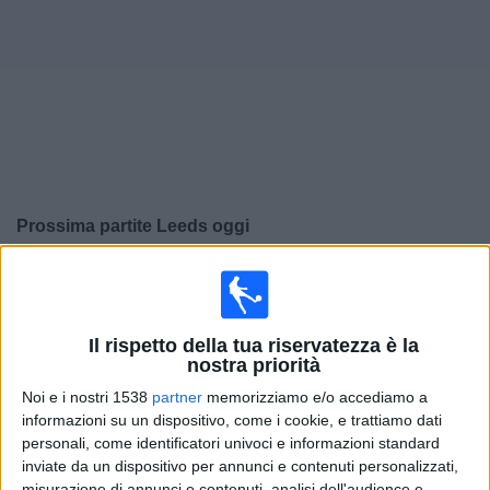
Widget
Prossima partite
Leeds
oggi
×
Leeds:
Al momento non ci sono giochi televisivi. Puoi
controllare la cronologia delle partite precedentemente
trasmesse in televisione.
Il rispetto della tua riservatezza è la
nostra priorità
Domenica, 24/05/2026
Noi e i nostri 1538
partner
memorizziamo e/o accediamo a
informazioni su un dispositivo, come i cookie, e trattiamo dati
17:00
Premier League
personali, come identificatori univoci e informazioni standard
inviate da un dispositivo per annunci e contenuti personalizzati,
West Ham
misurazione di annunci e contenuti, analisi dell'audience e