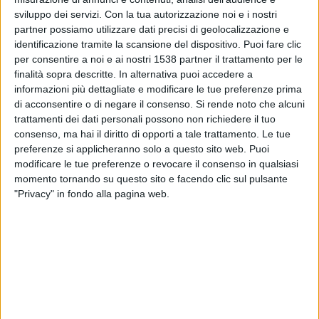
Leeds
sviluppo dei servizi.
Con la tua autorizzazione noi e i nostri
NOW
Sky Sport (canale 253)
partner possiamo utilizzare dati precisi di geolocalizzazione e
identificazione tramite la scansione del dispositivo. Puoi fare clic
per consentire a noi e ai nostri 1538 partner il trattamento per le
Domenica, 17/05/2026
finalità sopra descritte. In alternativa puoi accedere a
16:00
Premier League
informazioni più dettagliate e modificare le tue preferenze prima
di acconsentire o di negare il consenso.
Si rende noto che alcuni
Leeds
trattamenti dei dati personali possono non richiedere il tuo
Brighton
consenso, ma hai il diritto di opporti a tale trattamento. Le tue
preferenze si applicheranno solo a questo sito web. Puoi
NOW
Sky Sport
modificare le tue preferenze o revocare il consenso in qualsiasi
momento tornando su questo sito e facendo clic sul pulsante
Lunedì, 11/05/2026
"Privacy" in fondo alla pagina web.
21:00
Premier League
Tottenham
Leeds
NOW
Sky Sport Calcio
Più giorni