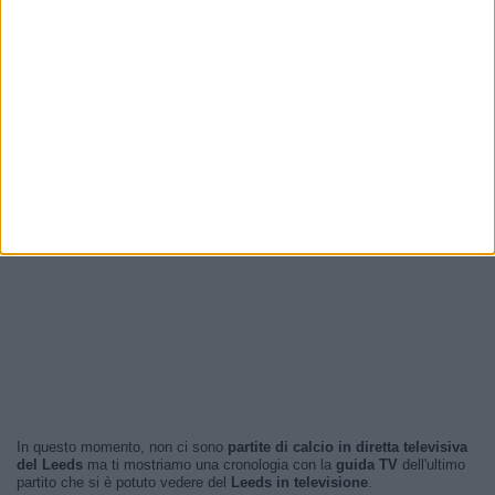
In questo momento, non ci sono
partite di calcio in diretta televisiva
del Leeds
ma ti mostriamo una cronologia con la
guida TV
dell'ultimo
partito che si è potuto vedere del
Leeds in televisione
.