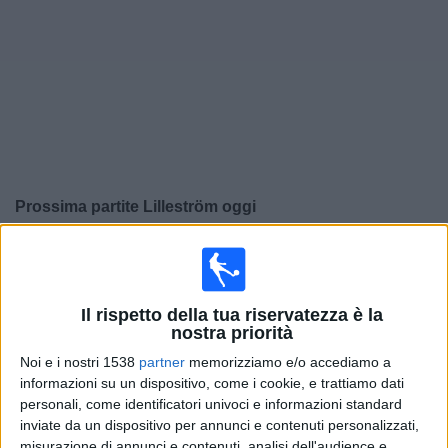
Widget
Prossima partite
Lilleström
oggi
×
Lilleström:
Al momento non ci sono giochi televisivi.
Puoi controllare la cronologia delle partite
precedentemente trasmesse in televisione.
Il rispetto della tua riservatezza è la
nostra priorità
Domenica, 01/12/2024
Noi e i nostri 1538
partner
memorizziamo e/o accediamo a
informazioni su un dispositivo, come i cookie, e trattiamo dati
17:00
Eliteserien Norvegia
personali, come identificatori univoci e informazioni standard
inviate da un dispositivo per annunci e contenuti personalizzati,
Bodo/Glimt
misurazione di annunci e contenuti, analisi dell'audience e