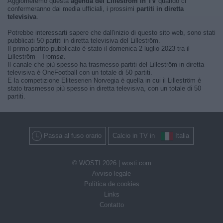
Aggiorneremo questa
agenda del Lilleström in TV
quando ci
confermeranno dai media ufficiali, i prossimi
partiti in diretta
televisiva
.
Potrebbe interessarti sapere che dall'inizio di questo sito web, sono stati
pubblicati 50 partiti in diretta televisiva del Lilleström.
Il primo partito pubblicato è stato il domenica 2 luglio 2023 tra il
Lilleström - Tromsø.
Il canale che più spesso ha trasmesso partiti del Lilleström in diretta
televisiva è OneFootball con un totale di 50 partiti.
E la competizione Eliteserien Norvegia è quella in cui il Lilleström è
stato trasmesso più spesso in diretta televisiva, con un totale di 50
partiti.
Passa al fuso orario
Calcio in TV in
Italia
© WOSTI 2026 |
wosti.com
Avviso legale
Política de cookies
Links
Contatto