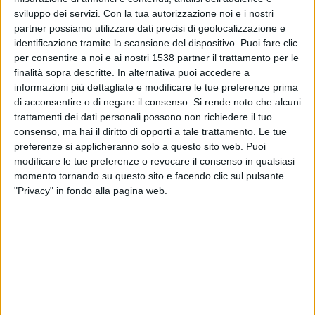
Lilleström
sviluppo dei servizi.
Con la tua autorizzazione noi e i nostri
OneFootball
partner possiamo utilizzare dati precisi di geolocalizzazione e
identificazione tramite la scansione del dispositivo. Puoi fare clic
per consentire a noi e ai nostri 1538 partner il trattamento per le
Sabato, 23/11/2024
finalità sopra descritte. In alternativa puoi accedere a
17:00
Eliteserien Norvegia
informazioni più dettagliate e modificare le tue preferenze prima
di acconsentire o di negare il consenso.
Si rende noto che alcuni
Lilleström
trattamenti dei dati personali possono non richiedere il tuo
Sandefjord
consenso, ma hai il diritto di opporti a tale trattamento. Le tue
preferenze si applicheranno solo a questo sito web. Puoi
OneFootball
modificare le tue preferenze o revocare il consenso in qualsiasi
momento tornando su questo sito e facendo clic sul pulsante
Sabato, 09/11/2024
"Privacy" in fondo alla pagina web.
18:00
Eliteserien Norvegia
Brann
Lilleström
OneFootball
Più giorni