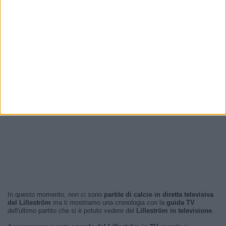
In questo momento, non ci sono
partite di calcio in diretta televisiva
del Lilleström
ma ti mostriamo una cronologia con la
guida TV
dell'ultimo partito che si è potuto vedere del
Lilleström in televisione
.