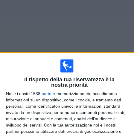
Widget
Prossima partite
Mjallby
oggi
×
Mjallby:
Al momento non ci sono giochi televisivi. Puoi
Il rispetto della tua riservatezza è la
controllare la cronologia delle partite precedentemente
nostra priorità
trasmesse in televisione.
Noi e i nostri 1538
partner
memorizziamo e/o accediamo a
informazioni su un dispositivo, come i cookie, e trattiamo dati
personali, come identificatori univoci e informazioni standard
Martedì, 04/08/2026
inviate da un dispositivo per annunci e contenuti personalizzati,
18:00
Champions League
misurazione di annunci e contenuti, analisi dell'audience e
3º turno di qualificazione
sviluppo dei servizi.
Con la tua autorizzazione noi e i nostri
partner possiamo utilizzare dati precisi di geolocalizzazione e