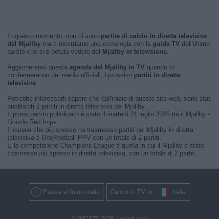
In questo momento, non ci sono
partite di calcio in diretta televisiva
del Mjallby
ma ti mostriamo una cronologia con la
guida TV
dell'ultimo
partito che si è potuto vedere del
Mjallby in televisione
.
Aggiorneremo questa
agenda del Mjallby in TV
quando ci
confermeranno dai media ufficiali, i prossimi
partiti in diretta
televisiva
.
Potrebbe interessarti sapere che dall'inizio di questo sito web, sono stati
pubblicati 2 partiti in diretta televisiva del Mjallby.
Il primo partito pubblicato è stato il martedì 21 luglio 2026 tra il Mjallby -
Lincoln Red Imps.
Il canale che più spesso ha trasmesso partiti del Mjallby in diretta
televisiva è OneFootball PPV con un totale di 2 partiti.
E la competizione Champions League è quella in cui il Mjallby è stato
trasmesso più spesso in diretta televisiva, con un totale di 2 partiti.
Passa al fuso orario
Calcio in TV in
Italia
© WOSTI 2026 |
wosti.com