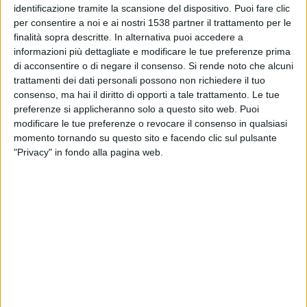
Mjallby
identificazione tramite la scansione del dispositivo. Puoi fare clic
Slovan Bratislava
per consentire a noi e ai nostri 1538 partner il trattamento per le
finalità sopra descritte. In alternativa puoi accedere a
OneFootball PPV
informazioni più dettagliate e modificare le tue preferenze prima
di acconsentire o di negare il consenso.
Si rende noto che alcuni
Martedì, 21/07/2026
trattamenti dei dati personali possono non richiedere il tuo
consenso, ma hai il diritto di opporti a tale trattamento. Le tue
18:00
Champions League
preferenze si applicheranno solo a questo sito web. Puoi
2º turno di qualificazione
modificare le tue preferenze o revocare il consenso in qualsiasi
Mjallby
momento tornando su questo sito e facendo clic sul pulsante
"Privacy" in fondo alla pagina web.
Lincoln Red Imps
OneFootball PPV
DATI STATISTICI DELLA SQUADRA MJALLBY IN
TELEVISIONE IN ITALIA
Ad oggi
09/08/2026
e da quando questo sito raccoglie i dati statistici su
quando e dove vengono televisate le partite di
Calcio
della squadra
Mjallby
in
Italia
, che è stato il
01/11/2021
, possiamo fornire i seguenti dati: