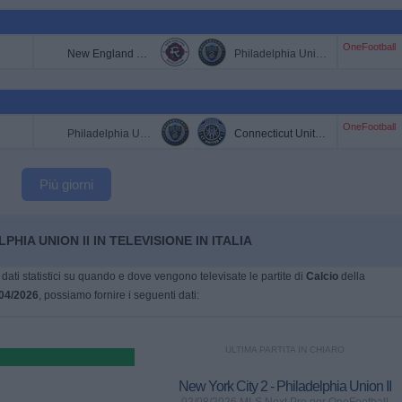
OneFootball
New England Revolution II
Philadelphia Union II
OneFootball
Philadelphia Union II
Connecticut United FC
Più giorni
HIA UNION II IN TELEVISIONE IN ITALIA
dati statistici su quando e dove vengono televisate le partite di
Calcio
della
04/2026
, possiamo fornire i seguenti dati:
ULTIMA PARTITA IN CHIARO
New York City 2 - Philadelphia Union II