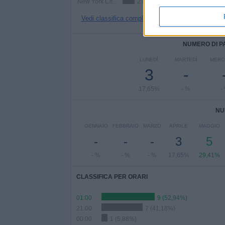
New York City 2
2 (11,76%)
Vedi classifica completa
NUMERO DI P
LUNEDÌ
MARTEDÌ
MERC
3
-
17,65%
- %
-
NU
GENNAIO
FEBBRAIO
MARZO
APRILE
MAGGIO
-
-
-
3
5
- %
- %
- %
17,65%
29,41%
CLASSIFICA PER ORARI
01:00
9 (52,94%)
21:00
7 (41,18%)
00:00
1 (5,88%)