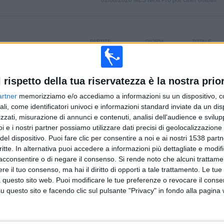
02/08/2026 MLS Next Pro por OneFootball
PARTITE
GIORNI
TOTALE
0
5
1
CONSECUTIVE
SENZA
CANALI TV
A PAGAMENTO
PARTITA
l rispetto della tua riservatezza è la nostra prior
GRATUITA
artner
memorizziamo e/o accediamo a informazioni su un dispositivo, c
ali, come identificatori univoci e informazioni standard inviate da un di
TOTALE
MASSIMO
TOTALE
zzati, misurazione di annunci e contenuti, analisi dell'audience e svilupp
1
2
12
i e i nostri partner possiamo utilizzare dati precisi di geolocalizzazione 
del dispositivo. Puoi fare clic per consentire a noi e ai nostri 1538 partn
COMPETIZIONI
VS Toronto FC II
AVVERSARI
critte. In alternativa puoi accedere a informazioni più dettagliate e modif
acconsentire o di negare il consenso.
Si rende noto che alcuni trattamen
CLASSIFICA PER COMPETIZIONI
e il tuo consenso, ma hai il diritto di opporti a tale trattamento. Le tue
 questo sito web. Puoi modificare le tue preferenze o revocare il conse
MLS Next Pro
17 (100%)
questo sito e facendo clic sul pulsante "Privacy" in fondo alla pagina
Vedi classifica completa