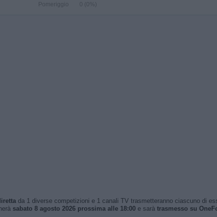
Pomeriggio
0 (0%)
iretta
da 1 diverse competizioni e 1 canali TV trasmetteranno ciascuno di essi. 
herà
sabato 8 agosto 2026 prossima alle 18:00
e sarà
trasmesso su OneFo