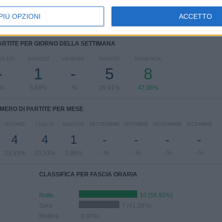
PIÙ OPZIONI
ACCETTO
ARTITE PER GIORNO DELLA SETTIMANA
OLEDÌ
GIOVEDÌ
VENERDÌ
SABATO
DOMENICA
-
1
-
5
8
 %
5,88%
- %
29,41%
47,06%
MERO DI PARTITE PER MESE
GIUGNO
LUGLIO
AGOSTO
SETTEMBRE
OTTOBRE
NOVEMBRE
DICEMBRE
4
4
1
-
-
-
-
23,53%
23,53%
5,88%
- %
- %
- %
- %
CLASSIFICA PER FASCIA ORARIA
Notte
10 (58,82%)
Sera
7 (41,18%)
Mattina
0 (0%)