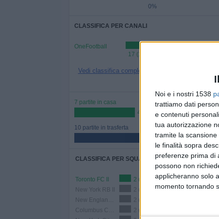
0%
CLASSIFICA PER CANALI
OneFootball
17 (100%)
Vedi classifica completa
I
Noi e i nostri 1538
p
7 partite in casa
trattiamo dati person
41,18%
e contenuti personali
tua autorizzazione no
10 partite in trasferta
tramite la scansione 
58,82%
le finalità sopra des
preferenze prima di 
CLASSIFICA PER SQUADRE
possono non richieder
applicheranno solo a
Toronto FC II
2 (11,76%)
momento tornando su 
New York RB II
2 (11,76%)
New England Revolution II
2 (11,76%)
Columbus Crew 2
2 (11,76%)