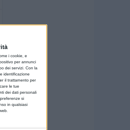
ità
ome i cookie, e
spositivo per annunci
o dei servizi.
Con la
e identificazione
er il trattamento per
icare le tue
ti dei dati personali
 preferenze si
nso in qualsiasi
 web.