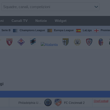
ni
Canali TV
Notizie
Widget
Serie B
Champions League
Europa League
LaLiga
Premie
gi
OneFootball
Philadelphia Union II
FC Cincinnati 2