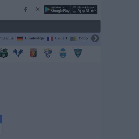
r League
Bundesliga
Ligue 1
Coppa del Mondo FIFA per club