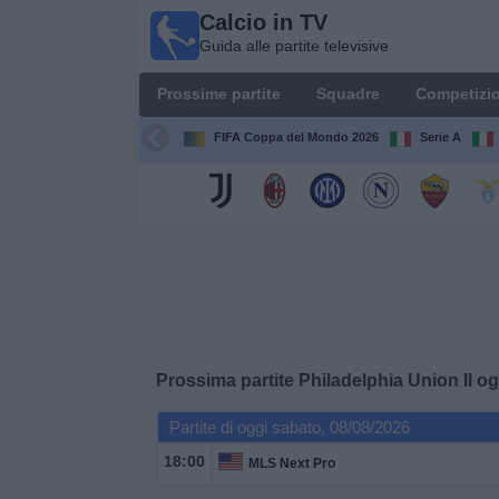
Calcio in TV
Calcio
Guida alle partite televisive
in TV
Guida
Prossime partite
Squadre
Competizio
alle
partite
FIFA Coppa del Mondo 2026
Serie A
televisive
Prossime
partite
Squadre
Competizioni
Prossima partite
Philadelphia Union II
og
Canali
Partite di oggi sabato, 08/08/2026
TV
18:00
MLS Next Pro
Notizie