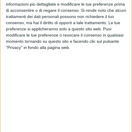
informazioni più dettagliate e modificare le tue preferenze prima
TELEVISIONE IN ITALIA
di acconsentire o di negare il consenso.
Si rende noto che alcuni
trattamenti dei dati personali possono non richiedere il tuo
Ad oggi
08/08/2026
e da quando questo sito raccoglie i dati statistici su
consenso, ma hai il diritto di opporti a tale trattamento. Le tue
quando e dove vengono televisate le partite di
Calcio
della squadra
preferenze si applicheranno solo a questo sito web. Puoi
Altach
in
Italia
, che è stato il
11/12/2021
, possiamo fornire i seguenti dati:
modificare le tue preferenze o revocare il consenso in qualsiasi
105
momento tornando su questo sito e facendo clic sul pulsante
"Privacy" in fondo alla pagina web.
PARTITE TELEVISIVE
97 partite in chiaro
92,38%
8 partite a pagamento
7,62%
ULTIMA PARTITA IN CHIARO
Altach - Ried
09/08/2025 Bundesliga por OneFootball, OneFootball PPV
CLASSIFICA PER CANALI