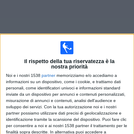
Widget
Il rispetto della tua riservatezza è la
Prossima partite
Altach
oggi
nostra priorità
Sabato, 15/08/2026
Noi e i nostri 1538
partner
memorizziamo e/o accediamo a
informazioni su un dispositivo, come i cookie, e trattiamo dati
19:30
Bundesliga
personali, come identificatori univoci e informazioni standard
inviate da un dispositivo per annunci e contenuti personalizzati,
Sturm Graz
misurazione di annunci e contenuti, analisi dell'audience e
Altach
sviluppo dei servizi.
Con la tua autorizzazione noi e i nostri
partner possiamo utilizzare dati precisi di geolocalizzazione e
OneFootball PPV
identificazione tramite la scansione del dispositivo. Puoi fare clic
per consentire a noi e ai nostri 1538 partner il trattamento per le
finalità sopra descritte. In alternativa puoi accedere a
DATI STATISTICI DELLA SQUADRA ALTACH IN