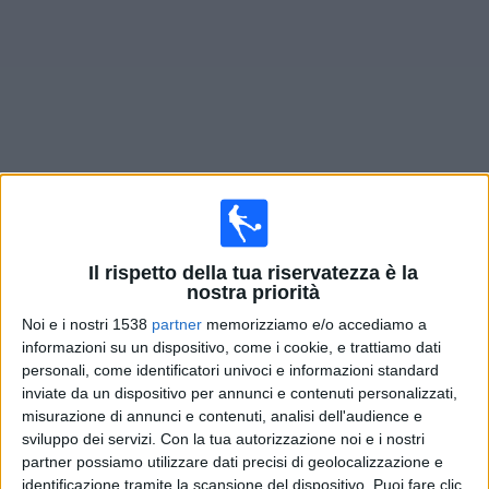
Widget
Prossima partite
Telstar
oggi
×
Il rispetto della tua riservatezza è la
Telstar:
Al momento non ci sono giochi televisivi. Puoi
nostra priorità
controllare la cronologia delle partite precedentemente
Noi e i nostri 1538
partner
memorizziamo e/o accediamo a
trasmesse in televisione.
informazioni su un dispositivo, come i cookie, e trattiamo dati
personali, come identificatori univoci e informazioni standard
Domenica, 22/03/2026
inviate da un dispositivo per annunci e contenuti personalizzati,
misurazione di annunci e contenuti, analisi dell'audience e
16:45
Eredivisie
sviluppo dei servizi.
Con la tua autorizzazione noi e i nostri
partner possiamo utilizzare dati precisi di geolocalizzazione e
Telstar
identificazione tramite la scansione del dispositivo. Puoi fare clic