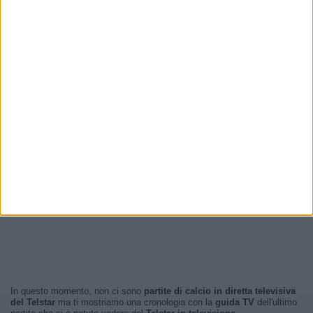
In questo momento, non ci sono
partite di calcio in diretta televisiva
del Telstar
ma ti mostriamo una cronologia con la
guida TV
dell'ultimo