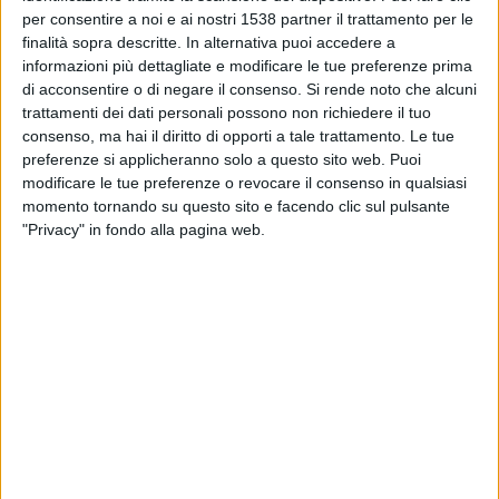
PSV
per consentire a noi e ai nostri 1538 partner il trattamento per le
Como TV
finalità sopra descritte. In alternativa puoi accedere a
informazioni più dettagliate e modificare le tue preferenze prima
di acconsentire o di negare il consenso.
Si rende noto che alcuni
Domenica, 22/02/2026
trattamenti dei dati personali possono non richiedere il tuo
20:00
Eredivisie
consenso, ma hai il diritto di opporti a tale trattamento. Le tue
preferenze si applicheranno solo a questo sito web. Puoi
Feyenoord
modificare le tue preferenze o revocare il consenso in qualsiasi
Telstar
momento tornando su questo sito e facendo clic sul pulsante
"Privacy" in fondo alla pagina web.
Como TV
DATI STATISTICI DELLA SQUADRA TELSTAR IN
TELEVISIONE IN ITALIA
Ad oggi
06/08/2026
e da quando questo sito raccoglie i dati statistici su
quando e dove vengono televisate le partite di
Calcio
della squadra
Telstar
in
Italia
, che è stato il
10/08/2025
, possiamo fornire i seguenti dati:
7