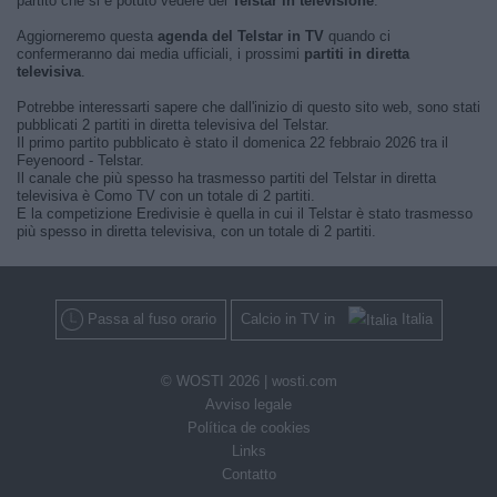
partito che si è potuto vedere del
Telstar in televisione
.
Aggiorneremo questa
agenda del Telstar in TV
quando ci
confermeranno dai media ufficiali, i prossimi
partiti in diretta
televisiva
.
Potrebbe interessarti sapere che dall'inizio di questo sito web, sono stati
pubblicati 2 partiti in diretta televisiva del Telstar.
Il primo partito pubblicato è stato il domenica 22 febbraio 2026 tra il
Feyenoord - Telstar.
Il canale che più spesso ha trasmesso partiti del Telstar in diretta
televisiva è Como TV con un totale di 2 partiti.
E la competizione Eredivisie è quella in cui il Telstar è stato trasmesso
più spesso in diretta televisiva, con un totale di 2 partiti.
Passa al fuso orario
Calcio in TV in
Italia
© WOSTI 2026 |
wosti.com
Avviso legale
Política de cookies
Links
Contatto