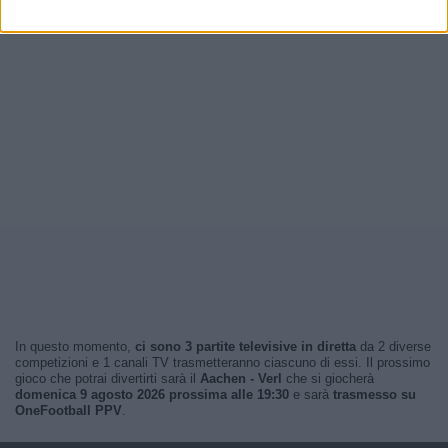
In questo momento,
ci sono 3 partite televisive in diretta
da 2 diverse
competizioni e 1 canali TV trasmetteranno ciascuno di essi. Il prossimo
gioco che potrai divertirti sarà il
Aachen - Verl
che si giocherà
domenica 9 agosto 2026 prossima alle 19:30
e sarà
trasmesso su
OneFootball PPV
.