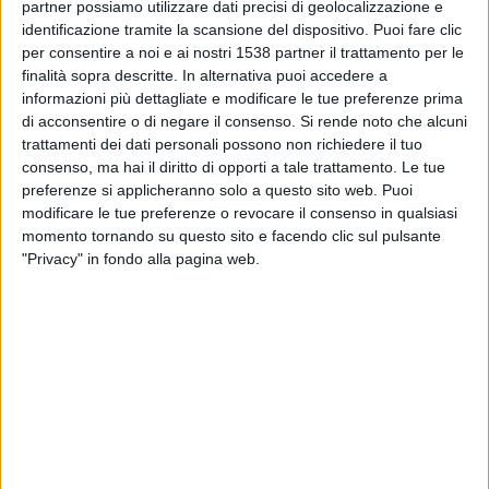
partner possiamo utilizzare dati precisi di geolocalizzazione e
Sabato, 15/08/2026
identificazione tramite la scansione del dispositivo. Puoi fare clic
16:30
3. Liga
per consentire a noi e ai nostri 1538 partner il trattamento per le
finalità sopra descritte. In alternativa puoi accedere a
informazioni più dettagliate e modificare le tue preferenze prima
di acconsentire o di negare il consenso.
Si rende noto che alcuni
Verl
trattamenti dei dati personali possono non richiedere il tuo
Duisburg
consenso, ma hai il diritto di opporti a tale trattamento. Le tue
OneFootball PPV
preferenze si applicheranno solo a questo sito web. Puoi
modificare le tue preferenze o revocare il consenso in qualsiasi
momento tornando su questo sito e facendo clic sul pulsante
Lunedì, 24/08/2026
"Privacy" in fondo alla pagina web.
18:00
Coppa di Germania
Verl
Amburgo
OneFootball PPV