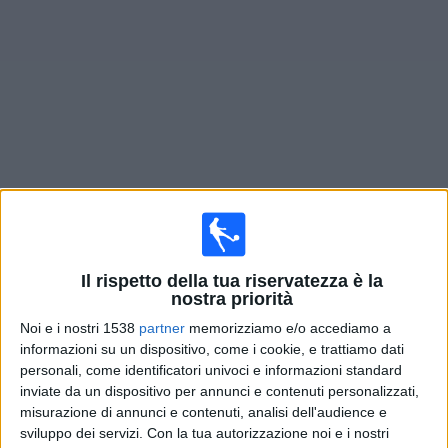
Widget
Prossima partite
Verl
oggi
Domenica, 09/08/2026
Il rispetto della tua riservatezza è la
19:30
3. Liga
nostra priorità
Noi e i nostri 1538
partner
memorizziamo e/o accediamo a
informazioni su un dispositivo, come i cookie, e trattiamo dati
Aachen
personali, come identificatori univoci e informazioni standard
Verl
inviate da un dispositivo per annunci e contenuti personalizzati,
OneFootball PPV
misurazione di annunci e contenuti, analisi dell'audience e
sviluppo dei servizi.
Con la tua autorizzazione noi e i nostri