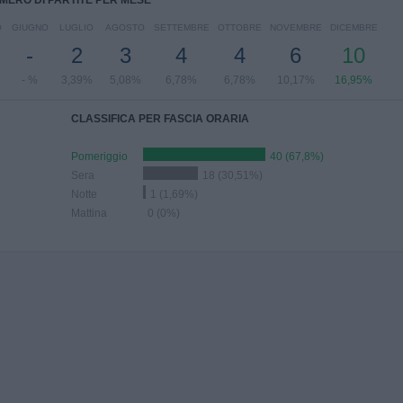
MERO DI PARTITE PER MESE
O
GIUGNO
LUGLIO
AGOSTO
SETTEMBRE
OTTOBRE
NOVEMBRE
DICEMBRE
-
2
3
4
4
6
10
- %
3,39%
5,08%
6,78%
6,78%
10,17%
16,95%
CLASSIFICA PER FASCIA ORARIA
Pomeriggio
40 (67,8%)
Sera
18 (30,51%)
Notte
1 (1,69%)
Mattina
0 (0%)