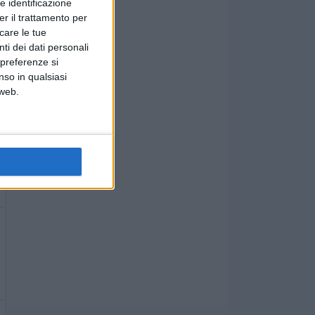
e identificazione
er il trattamento per
icare le tue
ti dei dati personali
 preferenze si
nso in qualsiasi
 web.