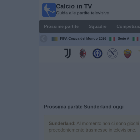
Calcio in TV
Calcio
Guida alle partite televisive
in TV
Guida
Prossime partite
Squadre
Competizio
alle
partite
FIFA Coppa del Mondo 2026
Serie A
televisive
Prossime
partite
Squadre
Competizioni
Prossima partite
Sunderland
oggi
Canali
TV
Sunderland:
Al momento non ci sono giochi tel
precedentemente trasmesse in televisione.
Notizie