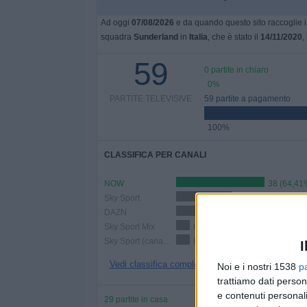
Ad oggi
07/08/2026
e da quando questo sito raccoglie i 
squadra
Sunderland
in
Italia
, che è stato il
14/11/2020
,
59
0 partite in chiaro
0%
PARTITE TELEVISIVE
59 partite a pagamento
100%
CLASSIFICA PER CANALI
NOW
38 (64,41
Sky Sport
24 (40,68%)
DAZN
20 (33,9%)
Sky Sport Mix
6 (10,17%)
Sky Sport (canale 257)
6 (10,17%)
I
Vedi classifica completa
Noi e i nostri 1538
p
trattiamo dati person
e contenuti personali
29 partite in casa