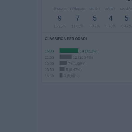
NU
GENNAIO
FEBBRAIO
MARZO
APRILE
MAGGI
9
7
5
4
5
15,25%
11,86%
8,47%
6,78%
8,47%
CLASSIFICA PER ORARI
16:00
19 (32,2%)
21:00
12 (20,34%)
15:00
7 (11,86%)
13:30
5 (8,47%)
18:30
3 (5,08%)