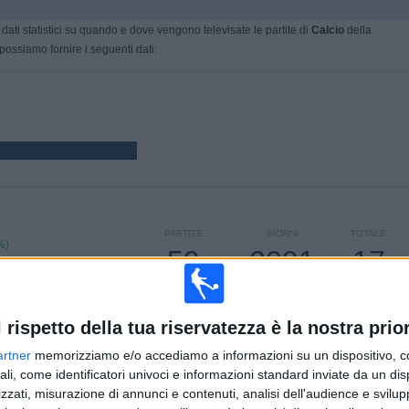
dati statistici su quando e dove vengono televisate le partite di
Calcio
della
 possiamo fornire i seguenti dati:
PARTITE
GIORNI
TOTALE
%)
59
2091
17
CONSECUTIVE
SENZA
CANALI TV
A PAGAMENTO
PARTITA
GRATUITA
l rispetto della tua riservatezza è la nostra prior
artner
memorizziamo e/o accediamo a informazioni su un dispositivo, c
ali, come identificatori univoci e informazioni standard inviate da un di
zzati, misurazione di annunci e contenuti, analisi dell'audience e svilupp
TOTALE
MASSIMO
TOTALE