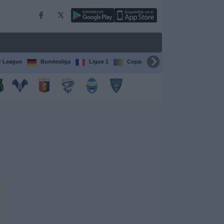
r League
Bundesliga
Ligue 1
Coppa del Mondo FIFA per club