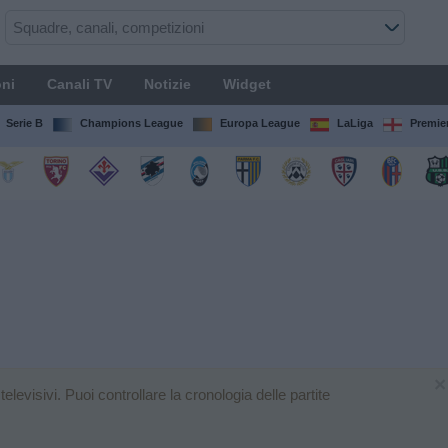
ni
Canali TV
Notizie
Widget
Serie B
Champions League
Europa League
LaLiga
Premie
×
evisivi. Puoi controllare la cronologia delle partite