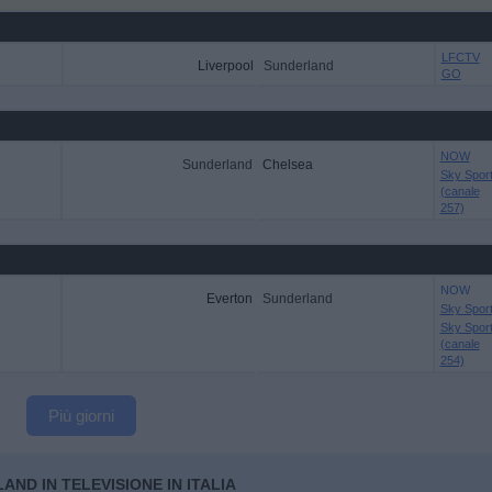
LFCTV
Liverpool
Sunderland
GO
NOW
Sunderland
Chelsea
Sky Spor
(canale
257)
NOW
Everton
Sunderland
Sky Spor
Sky Spor
(canale
254)
Più giorni
AND IN TELEVISIONE IN ITALIA