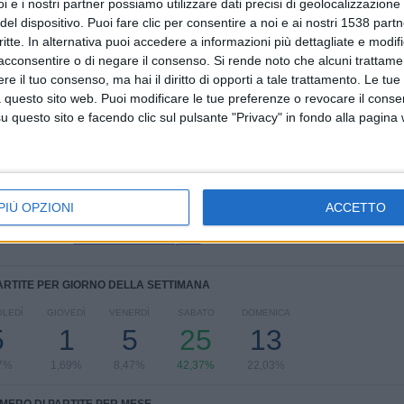
i e i nostri partner possiamo utilizzare dati precisi di geolocalizzazione 
6
4
32
del dispositivo. Puoi fare clic per consentire a noi e ai nostri 1538 partn
critte. In alternativa puoi accedere a informazioni più dettagliate e modif
COMPETIZIONI
VS Leeds
AVVERSARI
acconsentire o di negare il consenso.
Si rende noto che alcuni trattamen
e il tuo consenso, ma hai il diritto di opporti a tale trattamento. Le tue
CLASSIFICA PER COMPETIZIONI
 questo sito web. Puoi modificare le tue preferenze o revocare il conse
questo sito e facendo clic sul pulsante "Privacy" in fondo alla pagina
Premier League
38 (64,41%)
Championship
12 (20,34%)
FA Cup
5 (8,47%)
Amichevole
2 (3,39%)
PIÙ OPZIONI
ACCETTO
League One
1 (1,69%)
Vedi classifica completa
ARTITE PER GIORNO DELLA SETTIMANA
LEDÌ
GIOVEDÌ
VENERDÌ
SABATO
DOMENICA
5
1
5
25
13
7%
1,69%
8,47%
42,37%
22,03%