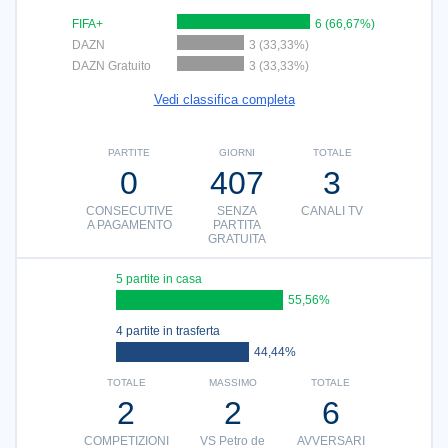
FIFA+
6 (66,67%)
DAZN
3 (33,33%)
DAZN Gratuito
3 (33,33%)
Vedi classifica completa
PARTITE
GIORNI
TOTALE
0
407
3
CONSECUTIVE
SENZA
CANALI TV
A PAGAMENTO
PARTITA
GRATUITA
5 partite in casa
55,56%
4 partite in trasferta
44,44%
TOTALE
MASSIMO
TOTALE
2
2
6
COMPETIZIONI
VS Petro de
AVVERSARI