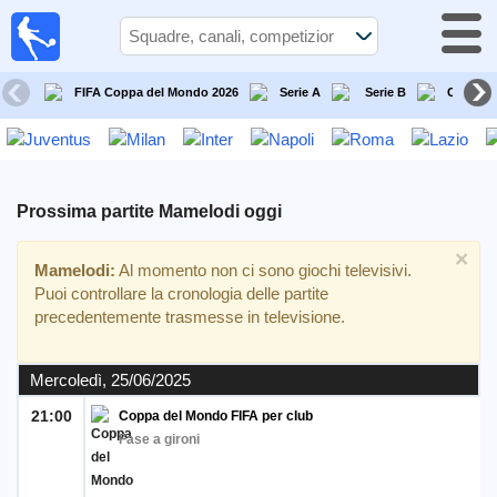
Calcio
in TV
Guida
FIFA Coppa del Mondo 2026
Serie A
Serie B
Champi
alle
partite
televisive
Prossime
Prossima partite
Mamelodi
oggi
partite
×
Mamelodi:
Al momento non ci sono giochi televisivi.
Squadre
Puoi controllare la cronologia delle partite
precedentemente trasmesse in televisione.
Competizioni
Mercoledì, 25/06/2025
Canali
21:00
Coppa del Mondo FIFA per club
TV
Fase a gironi
Notizie