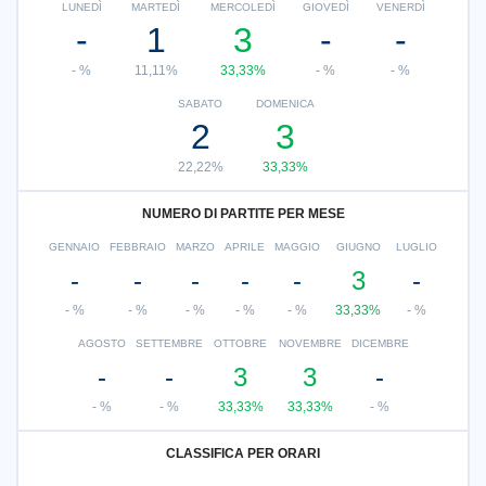
LUNEDÌ
MARTEDÌ
MERCOLEDÌ
GIOVEDÌ
VENERDÌ
-
1
3
-
-
- %
11,11%
33,33%
- %
- %
SABATO
DOMENICA
2
3
22,22%
33,33%
NUMERO DI PARTITE PER MESE
GENNAIO
FEBBRAIO
MARZO
APRILE
MAGGIO
GIUGNO
LUGLIO
-
-
-
-
-
3
-
- %
- %
- %
- %
- %
33,33%
- %
AGOSTO
SETTEMBRE
OTTOBRE
NOVEMBRE
DICEMBRE
-
-
3
3
-
- %
- %
33,33%
33,33%
- %
CLASSIFICA PER ORARI