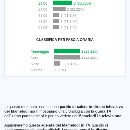
19:00
3 (33,33%)
14:00
2 (22,22%)
21:00
1 (11,11%)
18:00
1 (11,11%)
01:05
1 (11,11%)
CLASSIFICA PER FASCIA ORARIA
Pomeriggio
4 (44,44%)
Sera
4 (44,44%)
Notte
1 (11,11%)
Mattina
0 (0%)
In questo momento, non ci sono
partite di calcio in diretta televisiva
del Mamelodi
ma ti mostriamo una cronologia con la
guida TV
dell'ultimo partito che si è potuto vedere del
Mamelodi in televisione
.
Aggiorneremo questa
agenda del Mamelodi in TV
quando ci
confermeranno dai media ufficiali, i prossimi
partiti in diretta