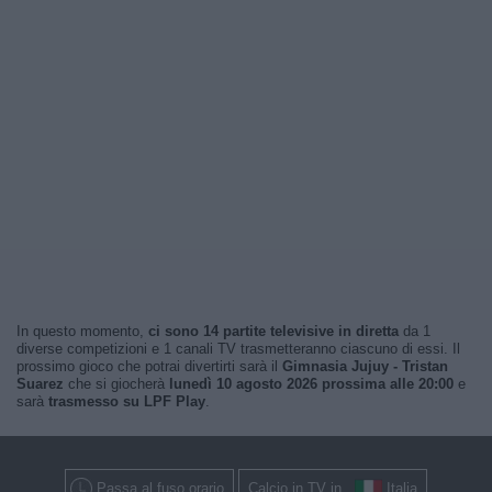
In questo momento,
ci sono 14 partite televisive in diretta
da 1
diverse competizioni e 1 canali TV trasmetteranno ciascuno di essi. Il
prossimo gioco che potrai divertirti sarà il
Gimnasia Jujuy - Tristan
Suarez
che si giocherà
lunedì 10 agosto 2026 prossima alle 20:00
e
sarà
trasmesso su LPF Play
.
Passa al fuso orario
Calcio in TV in
Italia