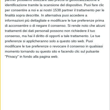
20:00
Primera Nacional
identificazione tramite la scansione del dispositivo. Puoi fare clic
per consentire a noi e ai nostri 1538 partner il trattamento per le
Tristan Suarez
finalità sopra descritte. In alternativa puoi accedere a
Almirante Brown
informazioni più dettagliate e modificare le tue preferenze prima
di acconsentire o di negare il consenso.
Si rende noto che alcuni
LPF Play
trattamenti dei dati personali possono non richiedere il tuo
consenso, ma hai il diritto di opporti a tale trattamento. Le tue
Sabato, 22/08/2026
preferenze si applicheranno solo a questo sito web. Puoi
modificare le tue preferenze o revocare il consenso in qualsiasi
20:00
Primera Nacional
momento tornando su questo sito e facendo clic sul pulsante
Tristan Suarez
"Privacy" in fondo alla pagina web.
Agropecuario
LPF Play
Più giorni
DATI STATISTICI DELLA SQUADRA TRISTAN SUAREZ IN
TELEVISIONE IN ITALIA