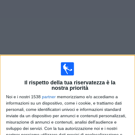
Widget
Prossima partite
Tristan Suarez
oggi
Partite di oggi lunedì, 10/08/2026
Il rispetto della tua riservatezza è la
20:00
Primera Nacional
nostra priorità
Noi e i nostri 1538
partner
memorizziamo e/o accediamo a
Gimnasia Jujuy
informazioni su un dispositivo, come i cookie, e trattiamo dati
Tristan Suarez
personali, come identificatori univoci e informazioni standard
LPF Play
inviate da un dispositivo per annunci e contenuti personalizzati,
misurazione di annunci e contenuti, analisi dell'audience e
sviluppo dei servizi.
Con la tua autorizzazione noi e i nostri
Domenica, 16/08/2026
partner possiamo utilizzare dati precisi di geolocalizzazione e