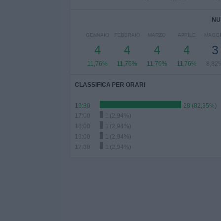
NU
GENNAIO
FEBBRAIO
MARZO
APRILE
MAGG
4
4
4
4
3
11,76%
11,76%
11,76%
11,76%
8,82
CLASSIFICA PER ORARI
19:30
28 (82,35%)
17:00
1 (2,94%)
18:00
1 (2,94%)
19:00
1 (2,94%)
17:30
1 (2,94%)