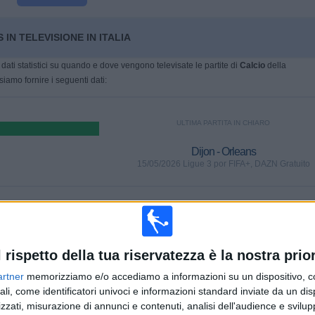
IN TELEVISIONE IN ITALIA
dati statistici su quando e dove vengono televisate le partite di
Calcio
della
siamo fornire i seguenti dati:
ULTIMA PARTITA IN CHIARO
Dijon - Orleans
15/05/2026 Ligue 3 por FIFA+, DAZN Gratuito
PARTITE
GIORNI
TOTALE
0
83
3
l rispetto della tua riservatezza è la nostra prior
CONSECUTIVE
SENZA
CANALI TV
A PAGAMENTO
PARTITA
artner
memorizziamo e/o accediamo a informazioni su un dispositivo, c
GRATUITA
ali, come identificatori univoci e informazioni standard inviate da un di
zzati, misurazione di annunci e contenuti, analisi dell'audience e svilupp