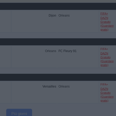
FIFA+
Dijon
Orleans
DAZN
Gratuito
(Guardare
gratis)
FIFA+
Orleans
FC Fleury 91
DAZN
Gratuito
(Guardare
gratis)
FIFA+
Versailles
Orleans
DAZN
Gratuito
(Guardare
gratis)
Più giorni