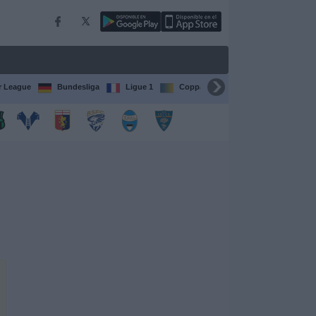
r League
Bundesliga
Ligue 1
Coppa del Mondo FIFA per club