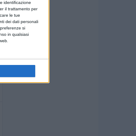
e identificazione
er il trattamento per
icare le tue
ti dei dati personali
 preferenze si
nso in qualsiasi
 web.