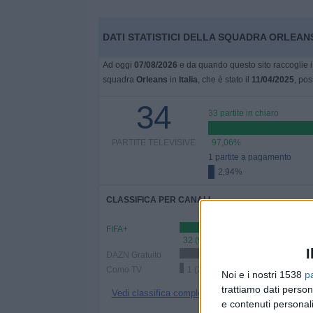
DATI STATISTICI DELLA SQUADRA ORLEANS 
Ad oggi
07/08/2026
e da quando questo sito raccoglie i 
squadra
Orleans
in
Italia
, che è stato il
11/04/2025
, pos
34
33 partite in chiaro
PARTITE TELEVISIVE
97,06%
1 partite a pagamento
2,94%
CLASSIFICA PER CANALI
FIFA+
32 (94,12%)
I
DAZN Gratuito
16 (47,06%)
Como TV
1 (2,94%)
Noi e i nostri 1538
p
trattiamo dati person
Vedi classifica completa
e contenuti personali