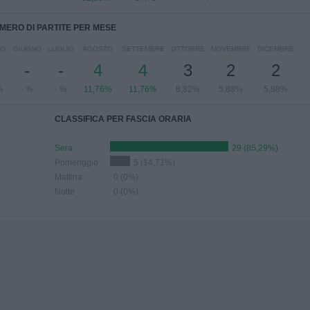
MERO DI PARTITE PER MESE
IO
GIUGNO
LUGLIO
AGOSTO
SETTEMBRE
OTTOBRE
NOVEMBRE
DICEMBRE
-
-
4
4
3
2
2
%
- %
- %
11,76%
11,76%
8,82%
5,88%
5,88%
CLASSIFICA PER FASCIA ORARIA
Sera
29 (85,29%)
Pomeriggio
5 (14,71%)
Mattina
0 (0%)
Notte
0 (0%)