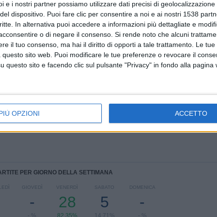
i e i nostri partner possiamo utilizzare dati precisi di geolocalizzazione 
del dispositivo. Puoi fare clic per consentire a noi e ai nostri 1538 partn
TOTALE
MASSIMO
TOTALE
critte. In alternativa puoi accedere a informazioni più dettagliate e modif
2
3
18
acconsentire o di negare il consenso.
Si rende noto che alcuni trattamen
e il tuo consenso, ma hai il diritto di opporti a tale trattamento. Le tue
COMPETIZIONI
VS Quevilly
AVVERSARI
Rouen
 questo sito web. Puoi modificare le tue preferenze o revocare il conse
questo sito e facendo clic sul pulsante "Privacy" in fondo alla pagina
CLASSIFICA PER COMPETIZIONI
Ligue 3
33 (97,06%)
Coppa di France
1 (2,94%)
PIÙ OPZIONI
ACCETTO
Vedi classifica completa
ARTITE PER GIORNO DELLA SETTIMANA
EDÌ
GIOVEDÌ
VENERDÌ
SABATO
DOMENICA
-
28
5
-
- %
82,35%
14,71%
- %