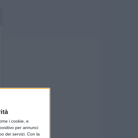
ità
ome i cookie, e
spositivo per annunci
o dei servizi.
Con la