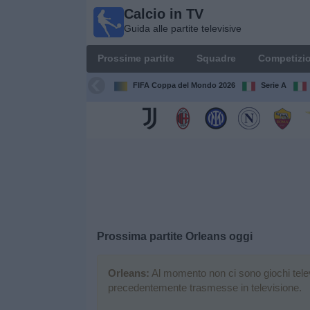
Calcio in TV
Calcio
Guida alle partite televisive
in TV
Guida
Prossime partite
Squadre
Competizio
alle
partite
FIFA Coppa del Mondo 2026
Serie A
televisive
Prossime
partite
Squadre
Competizioni
Prossima partite
Orleans
oggi
Canali
TV
Orleans:
Al momento non ci sono giochi televis
precedentemente trasmesse in televisione.
Notizie