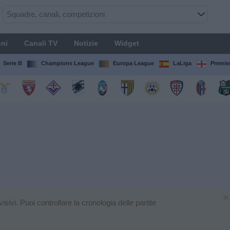
ni
Canali TV
Notizie
Widget
Serie B
Champions League
Europa League
LaLiga
Premie
×
ivi. Puoi controllare la cronologia delle partite