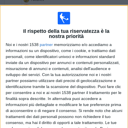
Thor Akureyri
OneFootball PPV
20:00
Iceland Premier League
Il rispetto della tua riservatezza è la
nostra priorità
Vikingur Reykjavik
Vestmannaeyjar
Noi e i nostri 1538
partner
memorizziamo e/o accediamo a
informazioni su un dispositivo, come i cookie, e trattiamo dati
OneFootball PPV
personali, come identificatori univoci e informazioni standard
20:00
inviate da un dispositivo per annunci e contenuti personalizzati,
Iceland Premier League
misurazione di annunci e contenuti, analisi dell'audience e
Akureyri
sviluppo dei servizi.
Con la tua autorizzazione noi e i nostri
partner possiamo utilizzare dati precisi di geolocalizzazione e
Hafnarfjordur
identificazione tramite la scansione del dispositivo. Puoi fare clic
OneFootball PPV
per consentire a noi e ai nostri 1538 partner il trattamento per le
finalità sopra descritte. In alternativa puoi accedere a
22:15
Iceland Premier League
informazioni più dettagliate e modificare le tue preferenze prima
Breidablik
di acconsentire o di negare il consenso.
Si rende noto che alcuni
trattamenti dei dati personali possono non richiedere il tuo
Valur
consenso, ma hai il diritto di opporti a tale trattamento. Le tue
OneFootball PPV