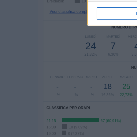
Breidablik
10 (9,09%)
Vedi classifica completa
NUMERO DI P
LUNEDÌ
MARTEDÌ
MERC
24
7
21,82%
6,36%
3,
NU
GENNAIO
FEBBRAIO
MARZO
APRILE
MAGGIO
-
-
-
18
25
- %
- %
- %
16,36%
22,73%
CLASSIFICA PER ORARI
21:15
67 (60,91%)
16:00
10 (9,09%)
19:00
8 (7,27%)