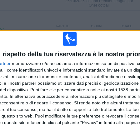
26/10/2025 Iceland Premier League por
OneFootball
PARTITE
GIORNI
TOTALE
6%)
15
284
2
CONSECUTIVE
SENZA
CANALI TV
A PAGAMENTO
PARTITA
l rispetto della tua riservatezza è la nostra prior
GRATUITA
artner
memorizziamo e/o accediamo a informazioni su un dispositivo, c
TOTALE
MASSIMO
TOTALE
ali, come identificatori univoci e informazioni standard inviate da un di
1
13
15
zzati, misurazione di annunci e contenuti, analisi dell'audience e svilupp
i e i nostri partner possiamo utilizzare dati precisi di geolocalizzazione 
COMPETIZIONI
VS Stjarnan
AVVERSARI
del dispositivo. Puoi fare clic per consentire a noi e ai nostri 1538 partn
critte. In alternativa puoi accedere a informazioni più dettagliate e modif
CLASSIFICA PER COMPETIZIONI
acconsentire o di negare il consenso.
Si rende noto che alcuni trattamen
e il tuo consenso, ma hai il diritto di opporti a tale trattamento. Le tue
Iceland Premier League
110 (100%)
 questo sito web. Puoi modificare le tue preferenze o revocare il conse
questo sito e facendo clic sul pulsante "Privacy" in fondo alla pagina
Vedi classifica completa