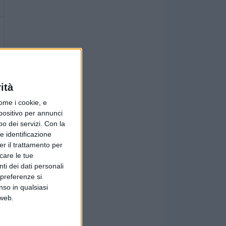
ità
ome i cookie, e
spositivo per annunci
o dei servizi.
Con la
e identificazione
er il trattamento per
icare le tue
ti dei dati personali
 preferenze si
nso in qualsiasi
 web.