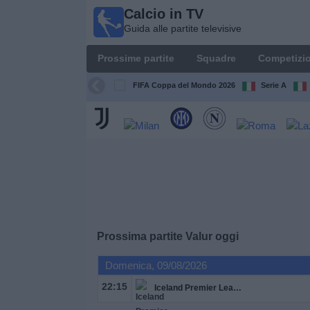
Calcio in TV
Calcio
Guida alle partite televisive
in TV
Guida
Prossime partite
Squadre
Competizio
alle
partite
FIFA Coppa del Mondo 2026
Serie A
televisive
Prossime
partite
Squadre
Competizioni
Prossima partite
Valur
oggi
Canali
Domenica, 09/08/2026
TV
22:15
Iceland Premier League
Notizie