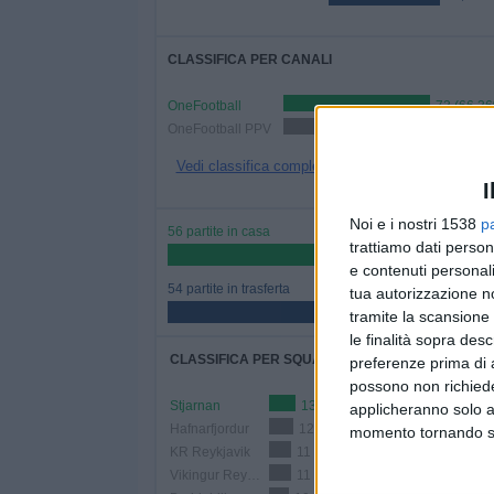
CLASSIFICA PER CANALI
OneFootball
73 (66,3
OneFootball PPV
38 (34,55%)
Vedi classifica completa
I
Noi e i nostri 1538
p
56 partite in casa
trattiamo dati person
50,91%
e contenuti personali
54 partite in trasferta
tua autorizzazione no
49,09%
tramite la scansione 
le finalità sopra des
CLASSIFICA PER SQUADRE
preferenze prima di 
possono non richieder
Stjarnan
13 (11,82%)
applicheranno solo a
Hafnarfjordur
12 (10,91%)
momento tornando su 
KR Reykjavik
11 (10%)
Vikingur Reykjavik
11 (10%)