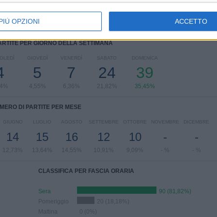
PIÙ OPZIONI
ACCETTO
ARTITE PER GIORNO DELLA SETTIMANA
OLEDÌ
GIOVEDÌ
VENERDÌ
SABATO
DOMENICA
4
5
7
24
39
64%
4,55%
6,36%
21,82%
35,45%
MERO DI PARTITE PER MESE
GIUGNO
LUGLIO
AGOSTO
SETTEMBRE
OTTOBRE
NOVEMBRE
DICEMBRE
14
15
16
12
10
-
-
12,73%
13,64%
14,55%
10,91%
9,09%
- %
- %
CLASSIFICA PER FASCIA ORARIA
Sera
90 (81,82%)
Pomeriggio
20 (18,18%)
Mattina
0 (0%)