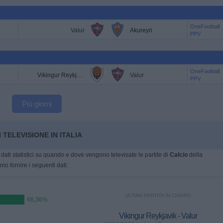
OneFootball
Valur
Akureyri
PPV
OneFootball
Vikingur Reykjavik
Valur
PPV
Più giorni
 TELEVISIONE IN ITALIA
dati statistici su quando e dove vengono televisate le partite di
Calcio
della
mo fornire i seguenti dati:
ULTIMA PARTITA IN CHIARO
66,36%
Vikingur Reykjavik - Valur