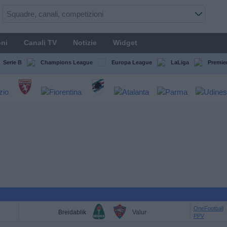
ni
Canali TV
Notizie
Widget
Serie B
Champions League
Europa League
LaLiga
Premie
OneFootball
Breidablik
Valur
PPV