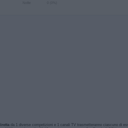
Notte
0 (0%)
iretta
da 1 diverse competizioni e 1 canali TV trasmetteranno ciascuno di essi. 