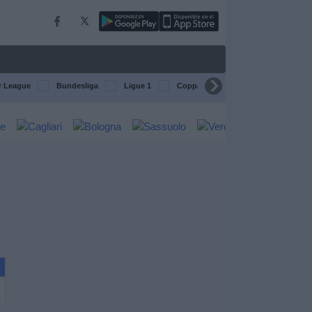
r League
Bundesliga
Ligue 1
Coppa del Mondo FIFA per club