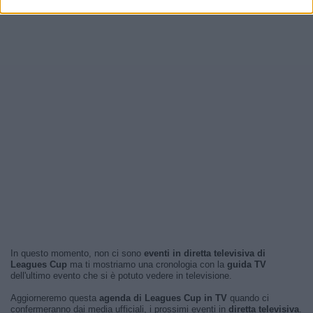
In questo momento, non ci sono
eventi in diretta televisiva di
Leagues Cup
ma ti mostriamo una cronologia con la
guida TV
dell'ultimo evento che si è potuto vedere in televisione.
Aggiorneremo questa
agenda di Leagues Cup in TV
quando ci
confermeranno dai media ufficiali, i prossimi eventi in
diretta televisiva
.