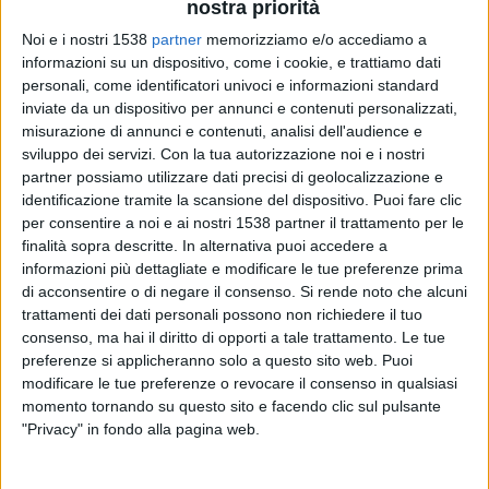
Seattle Sounders
nostra priorità
Inter Miami
Noi e i nostri 1538
partner
memorizziamo e/o accediamo a
MLS Season Pass (Apple TV)
Apple TV
informazioni su un dispositivo, come i cookie, e trattiamo dati
personali, come identificatori univoci e informazioni standard
inviate da un dispositivo per annunci e contenuti personalizzati,
Domenica, 31/08/2025
misurazione di annunci e contenuti, analisi dell'audience e
23:00
Leagues Cup
sviluppo dei servizi.
Con la tua autorizzazione noi e i nostri
3o posto
partner possiamo utilizzare dati precisi di geolocalizzazione e
identificazione tramite la scansione del dispositivo. Puoi fare clic
Los Angeles Galaxy
per consentire a noi e ai nostri 1538 partner il trattamento per le
finalità sopra descritte. In alternativa puoi accedere a
Orlando City
informazioni più dettagliate e modificare le tue preferenze prima
MLS Season Pass (Apple TV)
di acconsentire o di negare il consenso.
Si rende noto che alcuni
trattamenti dei dati personali possono non richiedere il tuo
Giovedì, 28/08/2025
consenso, ma hai il diritto di opporti a tale trattamento. Le tue
preferenze si applicheranno solo a questo sito web. Puoi
02:30
Leagues Cup
modificare le tue preferenze o revocare il consenso in qualsiasi
momento tornando su questo sito e facendo clic sul pulsante
Inter Miami
"Privacy" in fondo alla pagina web.
Orlando City
MLS Season Pass (Apple TV)