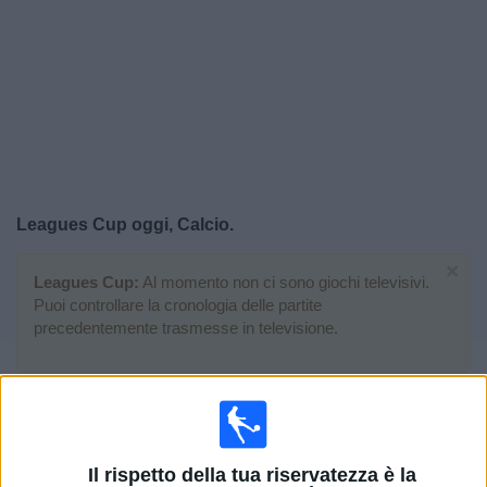
Widget
Leagues Cup oggi, Calcio.
×
Leagues Cup:
Al momento non ci sono giochi televisivi.
Puoi controllare la cronologia delle partite
precedentemente trasmesse in televisione.
Lunedì, 01/09/2025
02:00
Leagues Cup
Finale
Il rispetto della tua riservatezza è la