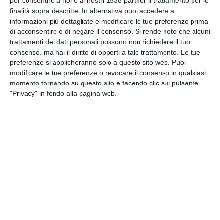
per consentire a noi e ai nostri 1538 partner il trattamento per le
DATI STATISTICI DELLA SQUADRA TIGRES UANL IN
finalità sopra descritte. In alternativa puoi accedere a
TELEVISIONE IN ITALIA
informazioni più dettagliate e modificare le tue preferenze prima
di acconsentire o di negare il consenso.
Si rende noto che alcuni
Ad oggi
07/08/2026
e da quando questo sito raccoglie i dati statistici su
trattamenti dei dati personali possono non richiedere il tuo
quando e dove vengono televisate le partite di
Calcio
della squadra
consenso, ma hai il diritto di opporti a tale trattamento. Le tue
Tigres UANL
in
Italia
, che è stato il
04/02/2021
, possiamo fornire i
preferenze si applicheranno solo a questo sito web. Puoi
seguenti dati:
modificare le tue preferenze o revocare il consenso in qualsiasi
momento tornando su questo sito e facendo clic sul pulsante
41
"Privacy" in fondo alla pagina web.
PARTITE TELEVISIVE
29 partite in chiaro
70,73%
12 partite a pagamento
29,27%
ULTIMA PARTITA IN CHIARO
Toluca - Tigres UANL
31/05/2026 CONCACAF Champions League por CONCACAF YouTube
CLASSIFICA PER CANALI