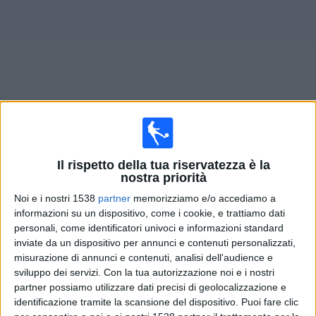
Widget
Prossima partite
Tigres UANL
oggi
Il rispetto della tua riservatezza è la
Domenica, 18/10/2026
nostra priorità
01:00
Noi e i nostri 1538
partner
memorizziamo e/o accediamo a
Liga MX
informazioni su un dispositivo, come i cookie, e trattiamo dati
Torneo Apertura
personali, come identificatori univoci e informazioni standard
Chivas Guadalajara
inviate da un dispositivo per annunci e contenuti personalizzati,
misurazione di annunci e contenuti, analisi dell'audience e
Tigres UANL
sviluppo dei servizi.
Con la tua autorizzazione noi e i nostri
OneFootball PPV
partner possiamo utilizzare dati precisi di geolocalizzazione e
identificazione tramite la scansione del dispositivo. Puoi fare clic