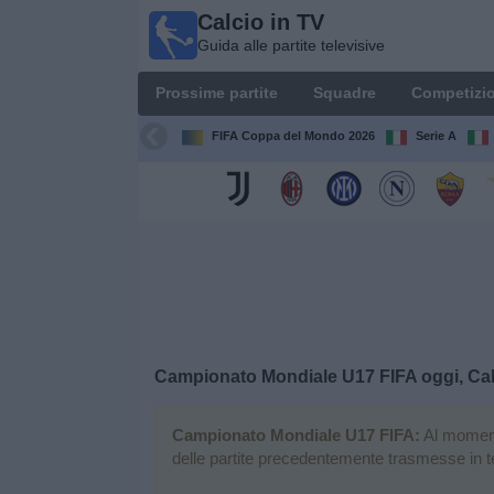
Calcio in TV
Calcio
Guida alle partite televisive
in TV
Guida
Prossime partite
Squadre
Competizio
alle
partite
FIFA Coppa del Mondo 2026
Serie A
televisive
Prossime
partite
Squadre
Competizioni
Campionato Mondiale U17 FIFA oggi, Cal
Canali
TV
Campionato Mondiale U17 FIFA:
Al momento
delle partite precedentemente trasmesse in t
Notizie