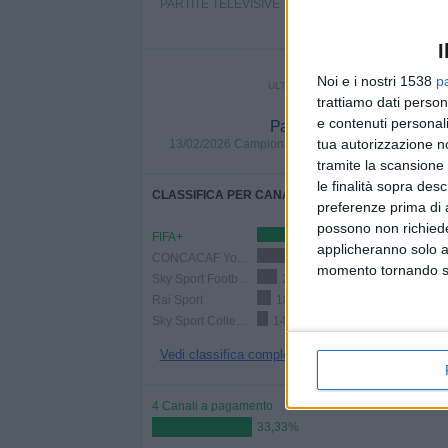
PARTITE TELEVISIVE
34 partite a pagamento
13,28%
I
Noi e i nostri 1538
p
ULTIMA PARTITA IN CHIARO
trattiamo dati person
e contenuti personali
Panama - Nicaragua
tua autorizzazione no
13/02/2026 Campionato Mondiale U17 FIFA por
YouTube
tramite la scansione 
le finalità sopra des
CLASSIFICA PER CANALI
preferenze prima di 
possono non richieder
FIFA+
156 (60,94
applicheranno solo a
CONCACAF YouTube
56 (21,88%)
momento tornando su 
Sky Sport Football
25 (9,77%)
Rai Sport
18 (7,03%)
Sky Sport Collection
14 (5,47%)
Vedi classifica completa
4 Canali a pagamento
33,33%