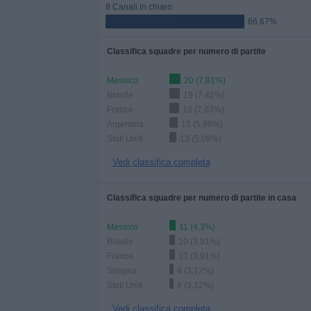
8 Canali in chiaro
66,67%
Classifica squadre per numero di partite
Messico
20 (7,81%)
Brasile
19 (7,42%)
France
18 (7,03%)
Argentina
15 (5,86%)
Stati Uniti
13 (5,08%)
Vedi classifica completa
Classifica squadre per numero di partite in casa
Messico
11 (4,3%)
Brasile
10 (3,91%)
France
10 (3,91%)
Spagna
8 (3,12%)
Stati Uniti
8 (3,12%)
Vedi classifica completa