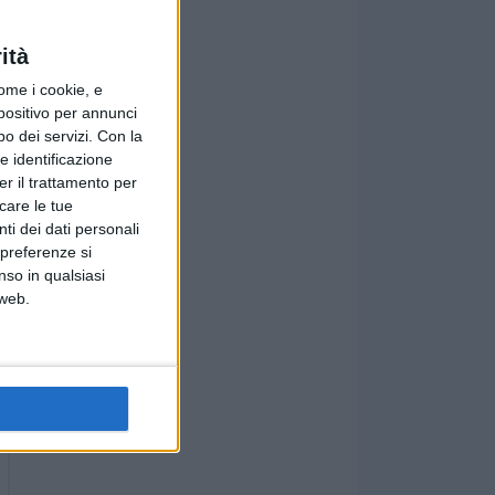
ità
ome i cookie, e
spositivo per annunci
o dei servizi.
Con la
e identificazione
er il trattamento per
icare le tue
ti dei dati personali
 preferenze si
nso in qualsiasi
 web.