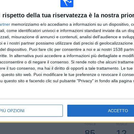
Senegal - Giappone
2
l rispetto della tua riservatezza è la nostra prior
artner
memorizziamo e/o accediamo a informazioni su un dispositivo, c
ULTIMA PARTITA A PAGAMENTO
ali, come identificatori univoci e informazioni standard inviate da un di
zzati, misurazione di annunci e contenuti, analisi dell'audience e svilupp
Olanda - France
i e i nostri partner possiamo utilizzare dati precisi di geolocalizzazione 
 CONCACAF
17/11/2019 Campionato Mondiale U17 FIFA por Sky Sport Football
del dispositivo. Puoi fare clic per consentire a noi e ai nostri 1538 partn
critte. In alternativa puoi accedere a informazioni più dettagliate e modif
acconsentire o di negare il consenso.
Si rende noto che alcuni trattamen
MEDIA
GIORNI
TOTALE
e il tuo consenso, ma hai il diritto di opporti a tale trattamento. Le tue
%)
1,2
175
12
 questo sito web. Puoi modificare le tue preferenze o revocare il conse
questo sito e facendo clic sul pulsante "Privacy" in fondo alla pagina
CANALI PER
SENZA
CANALI TV
PARTITA
PARTITA
GRATUITA
PIÙ OPZIONI
ACCETTO
TOTALE
TOTALE
85
12