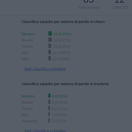
Total equipos
CANALES
Classifica squadre per numero di partite in chiaro
Messico
16 (6,25%)
Brasile
16 (6,25%)
France
13 (5,08%)
Italy
12 (4,69%)
Mali
12 (4,69%)
Vedi classifica completa
Classifica squadre per numero di partite in trasferta
Messico
9 (3,52%)
Brasile
9 (3,52%)
France
8 (3,12%)
Italy
7 (2,73%)
Argentina
7 (2,73%)
Vedi classifica completa