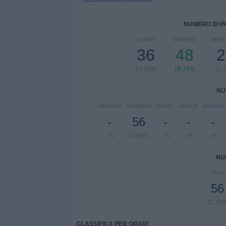
NUMERO DI P
LUNEDÌ
MARTEDÌ
MERC
36
48
2
14,06%
18,75%
11,
NU
GENNAIO
FEBBRAIO
MARZO
APRILE
MAGGIO
-
56
-
-
-
- %
21,88%
- %
- %
- %
NU
2026
56
21,88
CLASSIFICA PER ORARI