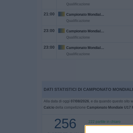
Qualificazione
21:00
Campionato Mondiale U17 FIFA
Qualificazione
23:00
Campionato Mondiale U17 FIFA
Qualificazione
23:00
Campionato Mondiale U17 FIFA
Qualificazione
DATI STATISTICI DI CAMPIONATO MONDIALE 
Alla data di oggi
07/08/2026
, e da quando questo sito w
Calcio
della competizione
Campionato Mondiale U17 
256
222 partite in chiaro