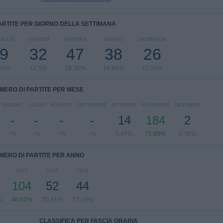
ARTITE PER GIORNO DELLA SETTIMANA
OLEDÌ
GIOVEDÌ
VENERDÌ
SABATO
DOMENICA
9
32
47
38
26
33%
12,5%
18,36%
14,84%
10,16%
MERO DI PARTITE PER MESE
GIUGNO
LUGLIO
AGOSTO
SETTEMBRE
OTTOBRE
NOVEMBRE
DICEMBRE
-
-
-
-
14
184
2
- %
- %
- %
- %
5,47%
71,88%
0,78%
MERO DI PARTITE PER ANNO
2025
2023
2019
104
52
44
%
40,62%
20,31%
17,19%
CLASSIFICA PER FASCIA ORARIA