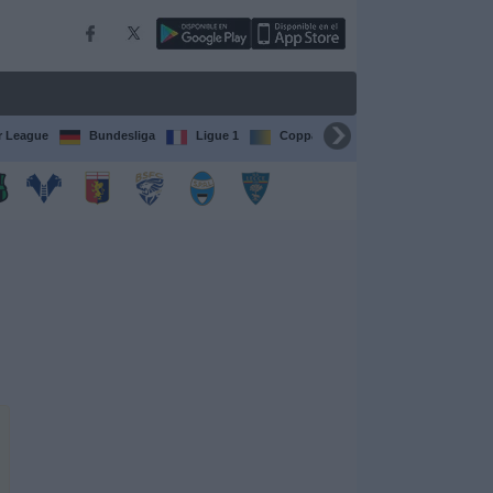
r League
Bundesliga
Ligue 1
Coppa del Mondo FIFA per club