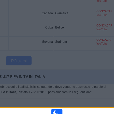
YouTube
CONCACAF
Canada
Giamaica
YouTube
CONCACAF
Cuba
Belice
YouTube
CONCACAF
Guyana
Surinam
YouTube
Più giorni
U17 FIFA IN TV IN ITALIA
eb raccoglie i dati statistici su quando e dove vengono trasmesse le partite di
FIFA
in
Italia
, iniziato il
28/10/2019
, possiamo fornire i seguenti dati:
PARTITA PIÙ TRASMESSA
86,72%