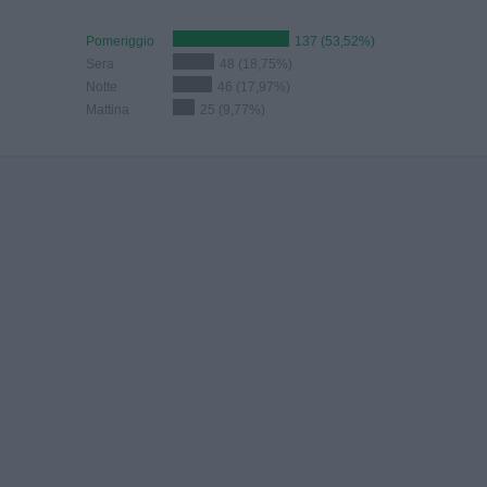
Pomeriggio
137 (53,52%)
Sera
48 (18,75%)
Notte
46 (17,97%)
Mattina
25 (9,77%)