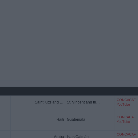
CONCACAF
Saint Kitts and Nevis
St. Vincent and the Grenadines
YouTube
CONCACAF
Haiti
Guatemala
YouTube
CONCACAF
Aruba
Islas Caimán