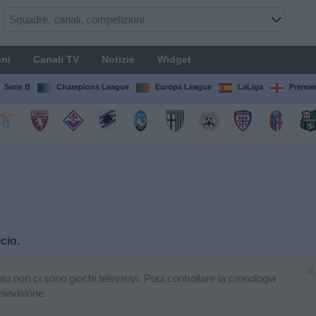
ni
Canali TV
Notizie
Widget
Serie B
Champions League
Europa League
LaLiga
Premie
cio.
×
 non ci sono giochi televisivi. Puoi controllare la cronologia
elevisione.