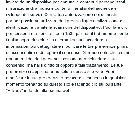
DR Congo
inviate da un dispositivo per annunci e contenuti personalizzati,
misurazione di annunci e contenuti, analisi dell'audience e
Uzbekistan
sviluppo dei servizi.
Con la tua autorizzazione noi e i nostri
DAZN (Guardare in diretta)
partner possiamo utilizzare dati precisi di geolocalizzazione e
identificazione tramite la scansione del dispositivo. Puoi fare clic
Martedì, 23/06/2026
per consentire a noi e ai nostri 1538 partner il trattamento per le
finalità sopra descritte. In alternativa puoi accedere a
19:00
FIFA Coppa del Mondo 2026
informazioni più dettagliate e modificare le tue preferenze prima
Fase a gironi
di acconsentire o di negare il consenso.
Si rende noto che alcuni
trattamenti dei dati personali possono non richiedere il tuo
Portogallo
consenso, ma hai il diritto di opporti a tale trattamento. Le tue
Uzbekistan
preferenze si applicheranno solo a questo sito web. Puoi
DAZN (Guardare in diretta)
modificare le tue preferenze o revocare il consenso in qualsiasi
momento tornando su questo sito e facendo clic sul pulsante
"Privacy" in fondo alla pagina web.
Giovedì, 18/06/2026
04:00
FIFA Coppa del Mondo 2026
Fase a gironi
Uzbekistan
Colombia
DAZN (Guardare in diretta)