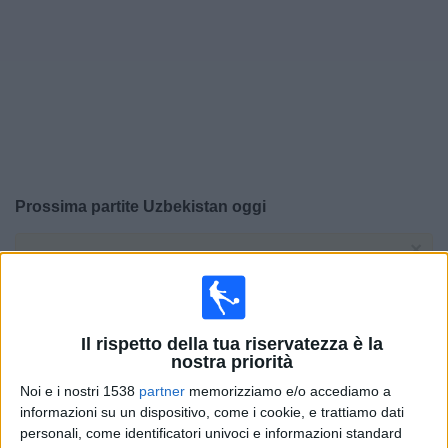
Widget
Prossima partite
Uzbekistan
oggi
×
Uzbekistan:
Al momento non ci sono giochi televisivi.
Puoi controllare la cronologia delle partite
precedentemente trasmesse in televisione.
Il rispetto della tua riservatezza è la
Domenica, 28/06/2026
nostra priorità
Noi e i nostri 1538
partner
memorizziamo e/o accediamo a
01:30
FIFA Coppa del Mondo 2026
informazioni su un dispositivo, come i cookie, e trattiamo dati
Fase a gironi
personali, come identificatori univoci e informazioni standard