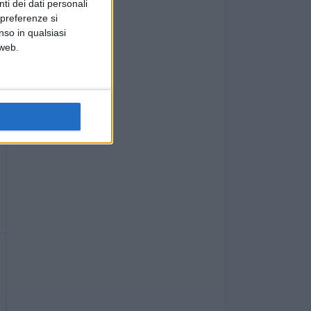
ti dei dati personali
 preferenze si
nso in qualsiasi
 web.