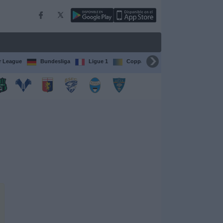
r League
Bundesliga
Ligue 1
Coppa del Mondo FIFA per club