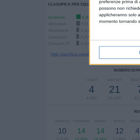
preferenze prima di 
CLASSIFICA PER SQUADRE
possono non richieder
applicheranno solo a
Southend
6 (6,98%)
momento tornando su 
Altrincham
5 (5,81%)
Wealdstone
4 (4,65%)
Gateshead
4 (4,65%)
Tamworth FC
4 (4,65%)
Vedi classifica completa
NUMERO DI P
LUNEDÌ
MARTEDÌ
MERC
4
21
4,65%
24,42%
8,
NU
GENNAIO
FEBBRAIO
MARZO
APRILE
MAGG
10
14
14
12
4
11,63%
16,28%
16,28%
13,95%
4,6