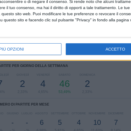
acconsentire o di negare il consenso.
Si rende noto che alcuni trattamen
CLASSIFICA PER COMPETIZIONI
e il tuo consenso, ma hai il diritto di opporti a tale trattamento. Le tue
 questo sito web. Puoi modificare le tue preferenze o revocare il conse
National League
85 (98,84%)
questo sito e facendo clic sul pulsante "Privacy" in fondo alla pagina
FA Cup
1 (1,16%)
Vedi classifica completa
PIÙ OPZIONI
ACCETTO
ARTITE PER GIORNO DELLA SETTIMANA
OLEDÌ
GIOVEDÌ
VENERDÌ
SABATO
DOMENICA
7
2
4
46
2
14%
2,33%
4,65%
53,49%
2,33%
MERO DI PARTITE PER MESE
IO
GIUGNO
LUGLIO
AGOSTO
SETTEMBRE
OTTOBRE
NOVEMBRE
DICEMBRE
-
-
6
5
4
10
7
5%
- %
- %
6,98%
5,81%
4,65%
11,63%
8,14%