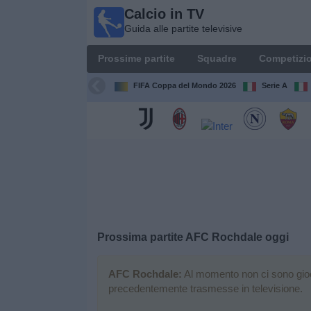
Calcio in TV
Calcio
Guida alle partite televisive
in TV
Guida
Prossime partite
Squadre
Competizio
alle
partite
FIFA Coppa del Mondo 2026
Serie A
televisive
Prossime
partite
Squadre
Competizioni
Prossima partite
AFC Rochdale
oggi
Canali
TV
AFC Rochdale:
Al momento non ci sono giochi
precedentemente trasmesse in televisione.
Notizie