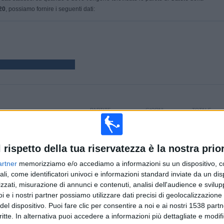
20
, possiamo fornire i seguenti dati:
PARTITE
GIORNI
TOTALE
86
2407
1
CONSECUTIVE
SENZA
CANALI TV
A PAGAMENTO
PARTITA
l rispetto della tua riservatezza è la nostra prior
GRATUITA
artner
memorizziamo e/o accediamo a informazioni su un dispositivo, c
ali, come identificatori univoci e informazioni standard inviate da un di
TOTALE
MASSIMO
TOTALE
zzati, misurazione di annunci e contenuti, analisi dell'audience e svilupp
2
6
30
i e i nostri partner possiamo utilizzare dati precisi di geolocalizzazione 
del dispositivo. Puoi fare clic per consentire a noi e ai nostri 1538 partn
COMPETIZIONI
VS Southend
AVVERSARI
critte. In alternativa puoi accedere a informazioni più dettagliate e modif