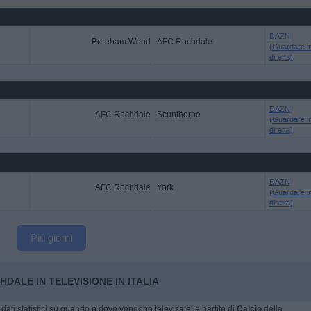
DAZN
Boreham Wood
AFC Rochdale
(Guardare i
diretta)
DAZN
AFC Rochdale
Scunthorpe
(Guardare i
diretta)
DAZN
AFC Rochdale
York
(Guardare i
diretta)
Più giorni
DALE IN TELEVISIONE IN ITALIA
dati statistici su quando e dove vengono televisate le partite di
Calcio
della