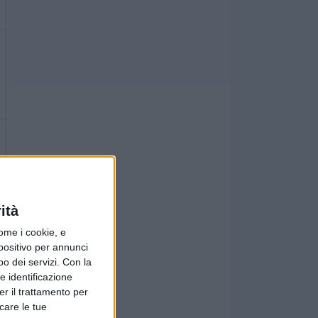
ità
ome i cookie, e
spositivo per annunci
o dei servizi.
Con la
e identificazione
er il trattamento per
icare le tue