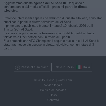
Aggiorneremo questa
agenda del Al Sadd in TV
quando ci
confermeranno dai media ufficiali, i prossimi
partiti in diretta
televisiva
.
Potrebbe interessarti sapere che dall'inizio di questo sito web, sono stati
pubblicati 3 partiti in diretta televisiva del Al Sadd.
Il primo partito pubblicato è stato il martedì 10 febbraio 2026 tra il
Tractor SC - Al Sadd.
Il canale che più spesso ha trasmesso partiti del Al Sadd in diretta
televisiva è OneFootball con un totale di 3 partiti.
E la competizione AFC Champions League è quella in cui il Al Sadd è
stato trasmesso più spesso in diretta televisiva, con un totale di 3
partiti.
Passa al fuso orario
Calcio in TV in
Italia
© WOSTI 2026 |
wosti.com
Avviso legale
Política de cookies
Links
Contatto