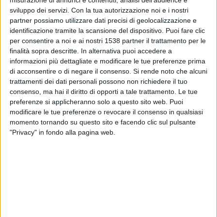
Al Sadd
sviluppo dei servizi.
Con la tua autorizzazione noi e i nostri
OneFootball
partner possiamo utilizzare dati precisi di geolocalizzazione e
identificazione tramite la scansione del dispositivo. Puoi fare clic
per consentire a noi e ai nostri 1538 partner il trattamento per le
Martedì, 17/02/2026
finalità sopra descritte. In alternativa puoi accedere a
17:00
AFC Champions League
informazioni più dettagliate e modificare le tue preferenze prima
di acconsentire o di negare il consenso.
Si rende noto che alcuni
Al Sadd
trattamenti dei dati personali possono non richiedere il tuo
Al-Ittihad Jeddah Club
consenso, ma hai il diritto di opporti a tale trattamento. Le tue
OneFootball
preferenze si applicheranno solo a questo sito web. Puoi
modificare le tue preferenze o revocare il consenso in qualsiasi
momento tornando su questo sito e facendo clic sul pulsante
Martedì, 10/02/2026
"Privacy" in fondo alla pagina web.
01:00
AFC Champions League
Tractor SC
Al Sadd
OneFootball
DATI STATISTICI DELLA SQUADRA AL SADD IN