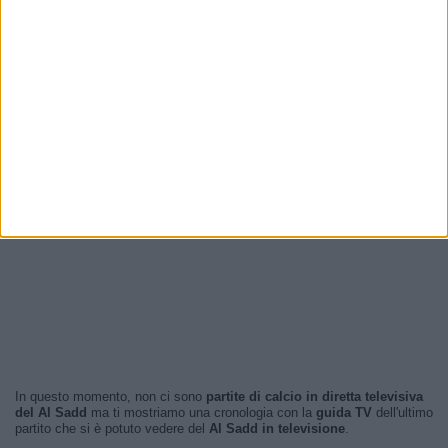
In questo momento, non ci sono
partite di calcio in diretta televisiva
del Al Sadd
ma ti mostriamo una cronologia con la
guida TV
dell'ultimo
partito che si è potuto vedere del
Al Sadd in televisione
.