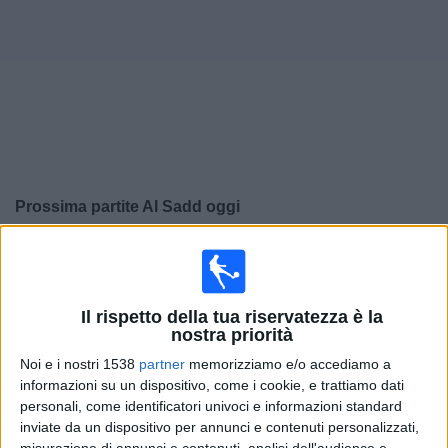
Widget
Prossima partite
Al Sadd
oggi
×
Al Sadd:
Al momento non ci sono giochi televisivi. Puoi
controllare la cronologia delle partite precedentemente
trasmesse in televisione.
Il rispetto della tua riservatezza è la
nostra priorità
Lunedì, 13/04/2026
Noi e i nostri 1538
partner
memorizziamo e/o accediamo a
informazioni su un dispositivo, come i cookie, e trattiamo dati
20:00
AFC Champions League
personali, come identificatori univoci e informazioni standard
inviate da un dispositivo per annunci e contenuti personalizzati,
Al-Hilal
misurazione di annunci e contenuti, analisi dell'audience e