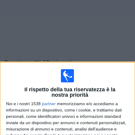
Widget
Prossima partite
Albania
oggi
Sabato, 26/09/2026
20:45
UEFA Nations League
Il rispetto della tua riservatezza è la
Fase a gironi
nostra priorità
Albania
Noi e i nostri 1538
partner
memorizziamo e/o accediamo a
informazioni su un dispositivo, come i cookie, e trattiamo dati
Belarus
personali, come identificatori univoci e informazioni standard
Canale da confermare
inviate da un dispositivo per annunci e contenuti personalizzati,
misurazione di annunci e contenuti, analisi dell'audience e
Martedì, 29/09/2026