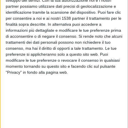
sviluppo dei servizi.
Con la tua autorizzazione noi e i nostri
partner possiamo utilizzare dati precisi di geolocalizzazione e
20:45
UEFA Nations League
identificazione tramite la scansione del dispositivo. Puoi fare clic
Fase a gironi
per consentire a noi e ai nostri 1538 partner il trattamento per le
finalità sopra descritte. In alternativa puoi accedere a
San Marino
informazioni più dettagliate e modificare le tue preferenze prima
Albania
di acconsentire o di negare il consenso.
Si rende noto che alcuni
trattamenti dei dati personali possono non richiedere il tuo
Canale da confermare
consenso, ma hai il diritto di opporti a tale trattamento. Le tue
preferenze si applicheranno solo a questo sito web. Puoi
Sabato, 03/10/2026
modificare le tue preferenze o revocare il consenso in qualsiasi
16:00
momento tornando su questo sito e facendo clic sul pulsante
UEFA Nations League
"Privacy" in fondo alla pagina web.
Fase a gironi
Finlandia
Albania
Canale da confermare
Più giorni