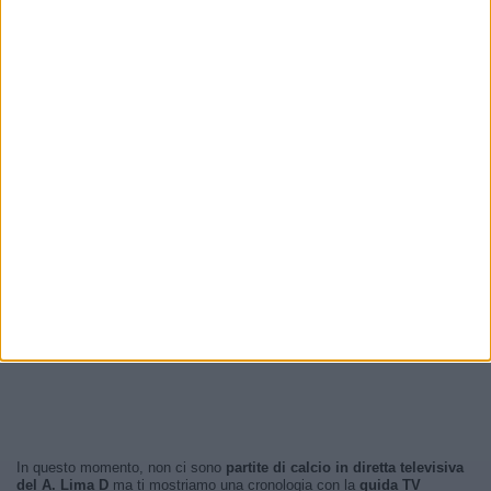
In questo momento, non ci sono
partite di calcio in diretta televisiva
del A. Lima D
ma ti mostriamo una cronologia con la
guida TV