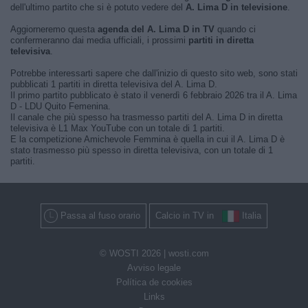
dell'ultimo partito che si è potuto vedere del
A. Lima D in televisione
.
Aggiorneremo questa
agenda del A. Lima D in TV
quando ci
confermeranno dai media ufficiali, i prossimi
partiti in diretta
televisiva
.
Potrebbe interessarti sapere che dall'inizio di questo sito web, sono stati
pubblicati 1 partiti in diretta televisiva del A. Lima D.
Il primo partito pubblicato è stato il venerdì 6 febbraio 2026 tra il A. Lima
D - LDU Quito Femenina.
Il canale che più spesso ha trasmesso partiti del A. Lima D in diretta
televisiva è L1 Max YouTube con un totale di 1 partiti.
E la competizione Amichevole Femmina è quella in cui il A. Lima D è
stato trasmesso più spesso in diretta televisiva, con un totale di 1
partiti.
Passa al fuso orario
Calcio in TV in
Italia
© WOSTI 2026 |
wosti.com
Avviso legale
Política de cookies
Links