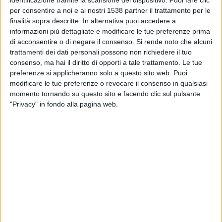
identificazione tramite la scansione del dispositivo. Puoi fare clic
LDU Quito Femenina
per consentire a noi e ai nostri 1538 partner il trattamento per le
L1 Max YouTube
finalità sopra descritte. In alternativa puoi accedere a
informazioni più dettagliate e modificare le tue preferenze prima
di acconsentire o di negare il consenso.
Si rende noto che alcuni
DATI STATISTICI DELLA SQUADRA A. LIMA D IN
trattamenti dei dati personali possono non richiedere il tuo
TELEVISIONE IN ITALIA
consenso, ma hai il diritto di opporti a tale trattamento. Le tue
preferenze si applicheranno solo a questo sito web. Puoi
Ad oggi
05/08/2026
e da quando questo sito raccoglie i dati statistici su
modificare le tue preferenze o revocare il consenso in qualsiasi
quando e dove vengono televisate le partite di
Calcio
della squadra
A.
momento tornando su questo sito e facendo clic sul pulsante
Lima D
in
Italia
, che è stato il
03/03/2025
, possiamo fornire i seguenti dati:
"Privacy" in fondo alla pagina web.
5
PARTITE TELEVISIVE
4 partite in chiaro
80%
1 partite a pagamento
20%
ULTIMA PARTITA IN CHIARO