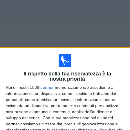
Widget
Prossima partite
A. Lima D
oggi
×
Il rispetto della tua riservatezza è la
A. Lima D:
Al momento non ci sono giochi televisivi.
nostra priorità
Puoi controllare la cronologia delle partite
precedentemente trasmesse in televisione.
Noi e i nostri 1538
partner
memorizziamo e/o accediamo a
informazioni su un dispositivo, come i cookie, e trattiamo dati
personali, come identificatori univoci e informazioni standard
Venerdì, 06/02/2026
inviate da un dispositivo per annunci e contenuti personalizzati,
misurazione di annunci e contenuti, analisi dell'audience e
02:30
Amichevole Femmina
sviluppo dei servizi.
Con la tua autorizzazione noi e i nostri
partner possiamo utilizzare dati precisi di geolocalizzazione e
A. Lima D