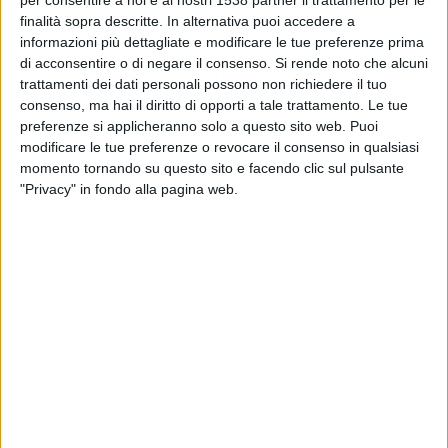
per consentire a noi e ai nostri 1538 partner il trattamento per le
YOUTUBE IN ITALIA
finalità sopra descritte. In alternativa puoi accedere a
informazioni più dettagliate e modificare le tue preferenze prima
Alla data di oggi
07/08/2026
, e da quando questo sito web raccoglie i dati
di acconsentire o di negare il consenso.
Si rende noto che alcuni
statistici su quando e dove vengono trasmesse le partite del canale
L1
trattamenti dei dati personali possono non richiedere il tuo
Max YouTube
in
Italia
, iniziato il
21/06/2025
, possiamo fornire i seguenti
consenso, ma hai il diritto di opporti a tale trattamento. Le tue
dati:
preferenze si applicheranno solo a questo sito web. Puoi
modificare le tue preferenze o revocare il consenso in qualsiasi
44
momento tornando su questo sito e facendo clic sul pulsante
"Privacy" in fondo alla pagina web.
PARTITE TELEVISIVE
3
COMPETIZIONI TRASMESSE IN TV
25
SQUADRE TRASMESSE IN TV
1
SPORT TRASMESSI IN TV