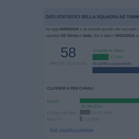
Widget
DATI STATISTICI DELLA SQUADRA AD TARMA
Ad oggi
06/08/2026
e da quando questo sito raccoglie i 
squadra
AD Tarma
in
Italia
, che è stato il
06/03/2024
, 
58
10 partite in chiaro
17,24%
PARTITE TELEVISIVE
48 partite a pagamento
CLASSIFICA PER CANALI
Fanatiz
56 (96,55%)
L1 Max YouTube
10 (17,24%)
Mola TV
2 (3,45%)
Vedi classifica completa