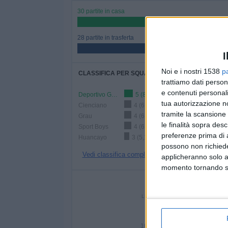
30 partite in casa
51,72%
28 partite in trasferta
48,28%
I
Noi e i nostri 1538
p
CLASSIFICA PER SQUADRE
trattiamo dati person
e contenuti personali
Deportivo Garcilaso
5 (8,62%)
tua autorizzazione no
Cienciano
4 (6,9%)
tramite la scansione 
Grau
4 (6,9%)
le finalità sopra des
Sport Boys
4 (6,9%)
preferenze prima di 
Huancayo
3 (5,17%)
possono non richieder
Vedi classifica completa
applicheranno solo a
momento tornando su 
NUMERO DI P
LUNEDÌ
MARTEDÌ
MERC
6
4
10,34%
6,9%
3,