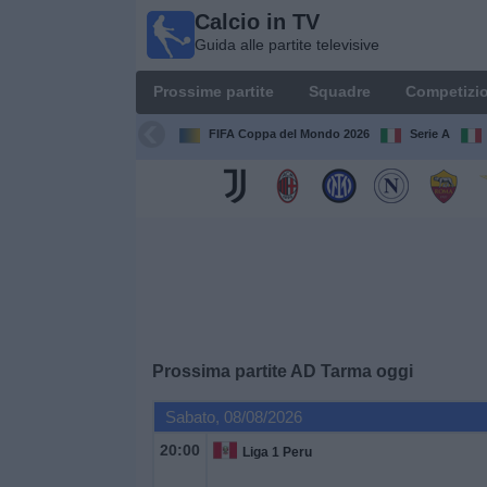
Calcio in TV
Calcio
Guida alle partite televisive
in TV
Guida
Prossime partite
Squadre
Competizio
alle
partite
FIFA Coppa del Mondo 2026
Serie A
televisive
Prossime
partite
Squadre
Competizioni
Prossima partite
AD Tarma
oggi
Canali
Sabato, 08/08/2026
TV
20:00
Liga 1 Peru
Notizie