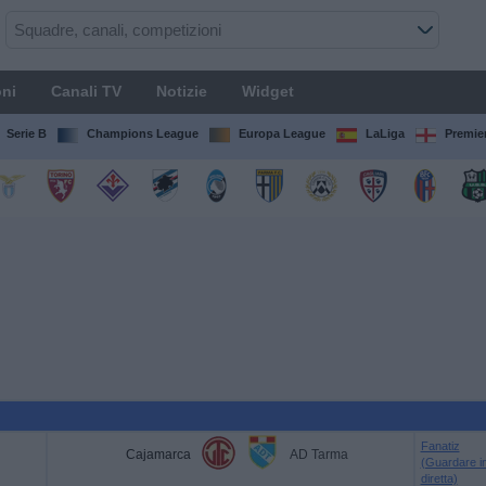
ni
Canali TV
Notizie
Widget
Serie B
Champions League
Europa League
LaLiga
Premie
Fanatiz
Cajamarca
AD Tarma
(Guardare i
diretta)