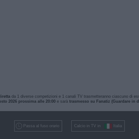
iretta
da 1 diverse competizioni e 1 canali TV trasmetteranno ciascuno di essi. 
osto 2026 prossima alle 20:00
e sarà
trasmesso su Fanatiz (Guardare in di
Passa al fuso orario
Calcio in TV in
Italia