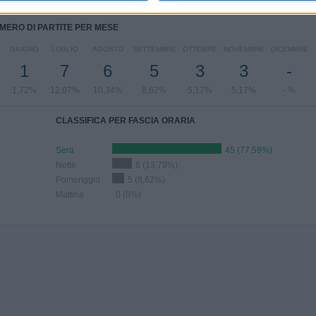
MERO DI PARTITE PER MESE
GIUGNO
LUGLIO
AGOSTO
SETTEMBRE
OTTOBRE
NOVEMBRE
DICEMBRE
1
7
6
5
3
3
-
1,72%
12,07%
10,34%
8,62%
5,17%
5,17%
- %
CLASSIFICA PER FASCIA ORARIA
Sera
45 (77,59%)
Notte
8 (13,79%)
Pomeriggio
5 (8,62%)
Mattina
0 (0%)