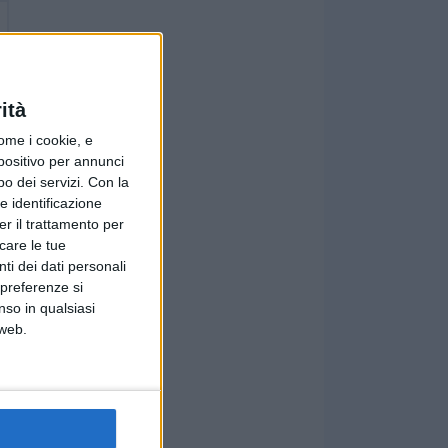
ità
ome i cookie, e
spositivo per annunci
o dei servizi.
Con la
e identificazione
er il trattamento per
icare le tue
ti dei dati personali
 preferenze si
nso in qualsiasi
 web.