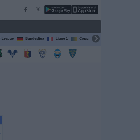
r League
Bundesliga
Ligue 1
Coppa del Mondo FIFA per club
n