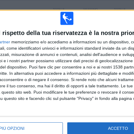
TOTALE
MASSIMO
TOTALE
2
5
20
COMPETIZIONI
VS Deportivo
AVVERSARI
Garcilaso
l rispetto della tua riservatezza è la nostra prior
artner
memorizziamo e/o accediamo a informazioni su un dispositivo, c
CLASSIFICA PER COMPETIZIONI
ali, come identificatori univoci e informazioni standard inviate da un di
zzati, misurazione di annunci e contenuti, analisi dell'audience e svilupp
Liga 1 Peru
56 (96,55%)
i e i nostri partner possiamo utilizzare dati precisi di geolocalizzazione 
Copa Sudamericana
2 (3,45%)
del dispositivo. Puoi fare clic per consentire a noi e ai nostri 1538 partn
Vedi classifica completa
critte. In alternativa puoi accedere a informazioni più dettagliate e modif
acconsentire o di negare il consenso.
Si rende noto che alcuni trattamen
e il tuo consenso, ma hai il diritto di opporti a tale trattamento. Le tue
 questo sito web. Puoi modificare le tue preferenze o revocare il conse
questo sito e facendo clic sul pulsante "Privacy" in fondo alla pagina
ARTITE PER GIORNO DELLA SETTIMANA
OLEDÌ
GIOVEDÌ
VENERDÌ
SABATO
DOMENICA
2
2
5
20
19
PIÙ OPZIONI
ACCETTO
45%
3,45%
8,62%
34,48%
32,76%