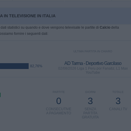
 IN TELEVISIONE IN ITALIA
dati statistici su quando e dove vengono televisate le partite di
Calcio
della
possiamo fornire i seguenti dati:
ULTIMA PARTITA IN CHIARO
AD Tarma - Deportivo Garcilaso
82,76%
02/08/2026 Liga 1 Peru por Fanatiz, L1 Max
YouTube
PARTITE
GIORNI
TOTALE
0
3
3
CONSECUTIVE
SENZA
CANALI TV
A PAGAMENTO
PARTITA
GRATUITA