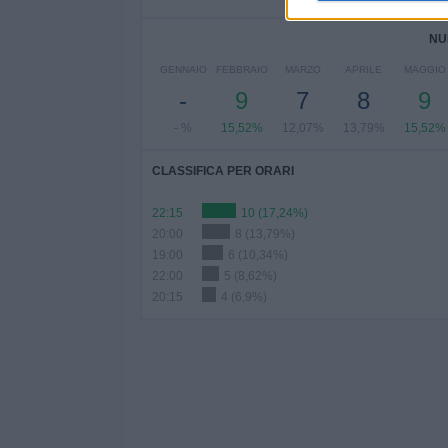
NU
GENNAIO
FEBBRAIO
MARZO
APRILE
MAGGIO
-
9
7
8
9
- %
15,52%
12,07%
13,79%
15,52%
CLASSIFICA PER ORARI
22:15
10 (17,24%)
20:00
8 (13,79%)
19:00
6 (10,34%)
22:00
5 (8,62%)
20:15
4 (6,9%)