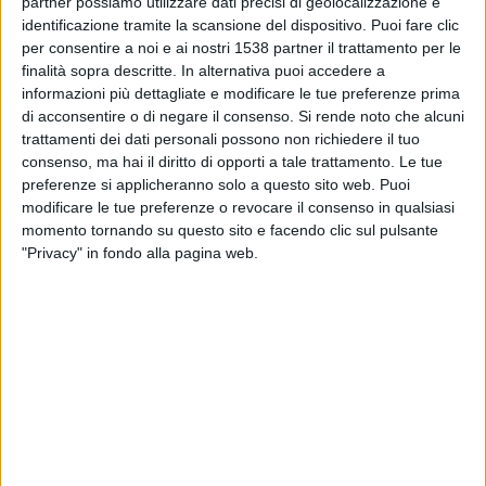
partner possiamo utilizzare dati precisi di geolocalizzazione e
03:00
NWSL Women
identificazione tramite la scansione del dispositivo. Puoi fare clic
per consentire a noi e ai nostri 1538 partner il trattamento per le
Angel City D
finalità sopra descritte. In alternativa puoi accedere a
Washington D
informazioni più dettagliate e modificare le tue preferenze prima
di acconsentire o di negare il consenso.
Si rende noto che alcuni
NWSL+
trattamenti dei dati personali possono non richiedere il tuo
consenso, ma hai il diritto di opporti a tale trattamento. Le tue
Lunedì, 24/08/2026
preferenze si applicheranno solo a questo sito web. Puoi
02:00
NWSL Women
modificare le tue preferenze o revocare il consenso in qualsiasi
momento tornando su questo sito e facendo clic sul pulsante
Angel City D
"Privacy" in fondo alla pagina web.
Gotham D
NWSL+
Più giorni
DATI STATISTICI DELLA SQUADRA ANGEL CITY D IN
TELEVISIONE IN ITALIA