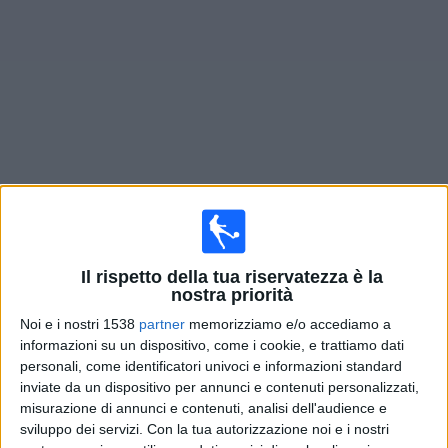
Widget
Prossima partite
Angel City D
oggi
Lunedì, 10/08/2026
Il rispetto della tua riservatezza è la
03:00
NWSL Women
nostra priorità
Seattle Reign D
Noi e i nostri 1538
partner
memorizziamo e/o accediamo a
informazioni su un dispositivo, come i cookie, e trattiamo dati
Angel City D
personali, come identificatori univoci e informazioni standard
NWSL+
inviate da un dispositivo per annunci e contenuti personalizzati,
misurazione di annunci e contenuti, analisi dell'audience e
Lunedì, 17/08/2026
sviluppo dei servizi.
Con la tua autorizzazione noi e i nostri