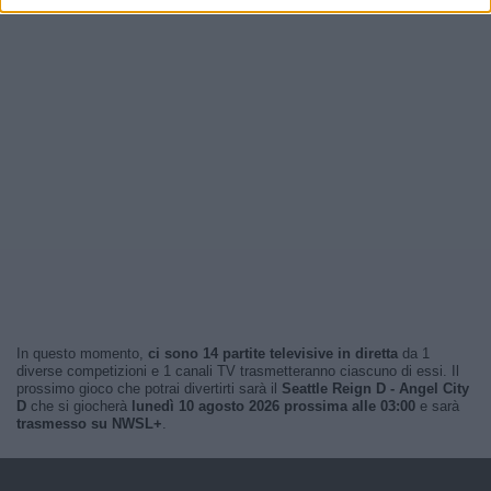
In questo momento,
ci sono 14 partite televisive in diretta
da 1
diverse competizioni e 1 canali TV trasmetteranno ciascuno di essi. Il
prossimo gioco che potrai divertirti sarà il
Seattle Reign D - Angel City
D
che si giocherà
lunedì 10 agosto 2026 prossima alle 03:00
e sarà
trasmesso su NWSL+
.