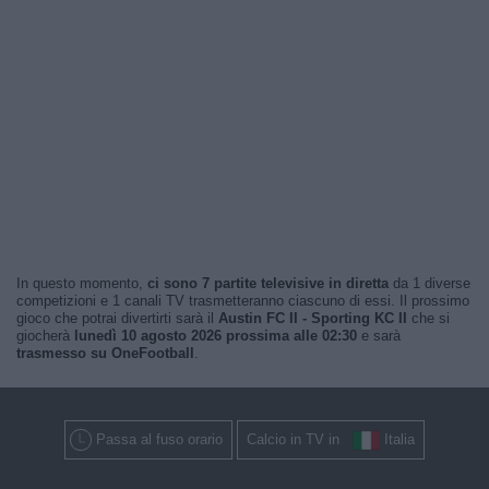
In questo momento,
ci sono 7 partite televisive in diretta
da 1 diverse
competizioni e 1 canali TV trasmetteranno ciascuno di essi. Il prossimo
gioco che potrai divertirti sarà il
Austin FC II - Sporting KC II
che si
giocherà
lunedì 10 agosto 2026 prossima alle 02:30
e sarà
trasmesso su OneFootball
.
Passa al fuso orario
Calcio in TV in
Italia