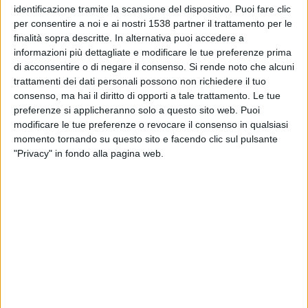
02:30
MLS Next Pro
identificazione tramite la scansione del dispositivo. Puoi fare clic
per consentire a noi e ai nostri 1538 partner il trattamento per le
Austin FC II
finalità sopra descritte. In alternativa puoi accedere a
informazioni più dettagliate e modificare le tue preferenze prima
Vancouver Whitecaps 2
di acconsentire o di negare il consenso.
Si rende noto che alcuni
OneFootball
trattamenti dei dati personali possono non richiedere il tuo
consenso, ma hai il diritto di opporti a tale trattamento. Le tue
Giovedì, 20/08/2026
preferenze si applicheranno solo a questo sito web. Puoi
modificare le tue preferenze o revocare il consenso in qualsiasi
02:45
MLS Next Pro
momento tornando su questo sito e facendo clic sul pulsante
"Privacy" in fondo alla pagina web.
North Texas SC
Austin FC II
OneFootball
Più giorni
DATI STATISTICI DELLA SQUADRA AUSTIN FC II IN
TELEVISIONE IN ITALIA