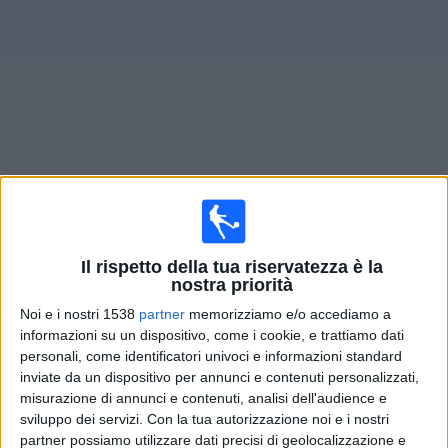
Widget
Prossima partite
Austin FC II
oggi
Lunedì, 10/08/2026
Il rispetto della tua riservatezza è la
02:30
MLS Next Pro
nostra priorità
Noi e i nostri 1538
partner
memorizziamo e/o accediamo a
Austin FC II
informazioni su un dispositivo, come i cookie, e trattiamo dati
Sporting KC II
personali, come identificatori univoci e informazioni standard
OneFootball
inviate da un dispositivo per annunci e contenuti personalizzati,
misurazione di annunci e contenuti, analisi dell'audience e
sviluppo dei servizi.
Con la tua autorizzazione noi e i nostri
Domenica, 16/08/2026
partner possiamo utilizzare dati precisi di geolocalizzazione e