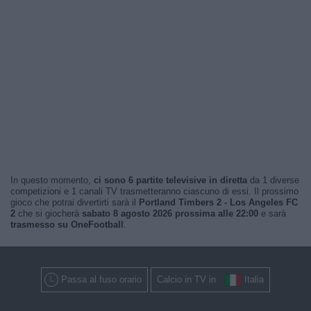
In questo momento,
ci sono 6 partite televisive in diretta
da 1 diverse
competizioni e 1 canali TV trasmetteranno ciascuno di essi. Il prossimo
gioco che potrai divertirti sarà il
Portland Timbers 2 - Los Angeles FC
2
che si giocherà
sabato 8 agosto 2026 prossima alle 22:00
e sarà
trasmesso su OneFootball
.
Passa al fuso orario
Calcio in TV in
Italia