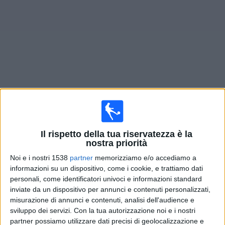
Widget
Prossima partite
Portland Timbers 2
oggi
Sabato, 08/08/2026
Il rispetto della tua riservatezza è la
22:00
MLS Next Pro
nostra priorità
Noi e i nostri 1538
partner
memorizziamo e/o accediamo a
Portland Timbers 2
informazioni su un dispositivo, come i cookie, e trattiamo dati
Los Angeles FC 2
personali, come identificatori univoci e informazioni standard
OneFootball
inviate da un dispositivo per annunci e contenuti personalizzati,
misurazione di annunci e contenuti, analisi dell'audience e
sviluppo dei servizi.
Con la tua autorizzazione noi e i nostri
Domenica, 16/08/2026
partner possiamo utilizzare dati precisi di geolocalizzazione e