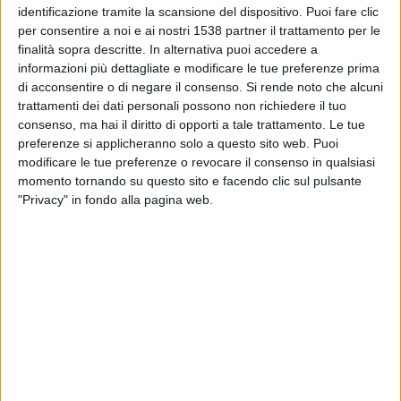
02:45
MLS Next Pro
identificazione tramite la scansione del dispositivo. Puoi fare clic
per consentire a noi e ai nostri 1538 partner il trattamento per le
North Texas SC
finalità sopra descritte. In alternativa puoi accedere a
informazioni più dettagliate e modificare le tue preferenze prima
Portland Timbers 2
di acconsentire o di negare il consenso.
Si rende noto che alcuni
OneFootball
trattamenti dei dati personali possono non richiedere il tuo
consenso, ma hai il diritto di opporti a tale trattamento. Le tue
Lunedì, 24/08/2026
preferenze si applicheranno solo a questo sito web. Puoi
modificare le tue preferenze o revocare il consenso in qualsiasi
01:00
MLS Next Pro
momento tornando su questo sito e facendo clic sul pulsante
"Privacy" in fondo alla pagina web.
Ventura County
Portland Timbers 2
OneFootball
Più giorni
DATI STATISTICI DELLA SQUADRA PORTLAND TIMBERS 2
IN TELEVISIONE IN ITALIA