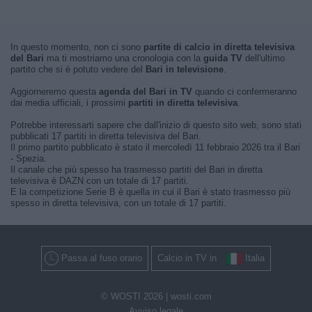
In questo momento, non ci sono
partite di calcio in diretta televisiva
del Bari
ma ti mostriamo una cronologia con la
guida TV
dell'ultimo
partito che si è potuto vedere del
Bari in televisione
.
Aggiorneremo questa
agenda del Bari in TV
quando ci confermeranno
dai media ufficiali, i prossimi
partiti in diretta televisiva
.
Potrebbe interessarti sapere che dall'inizio di questo sito web, sono stati
pubblicati 17 partiti in diretta televisiva del Bari.
Il primo partito pubblicato è stato il mercoledì 11 febbraio 2026 tra il Bari
- Spezia.
Il canale che più spesso ha trasmesso partiti del Bari in diretta
televisiva è DAZN con un totale di 17 partiti.
E la competizione Serie B è quella in cui il Bari è stato trasmesso più
spesso in diretta televisiva, con un totale di 17 partiti.
Passa al fuso orario
Calcio in TV in
Italia
© WOSTI 2026 |
wosti.com
Avviso legale