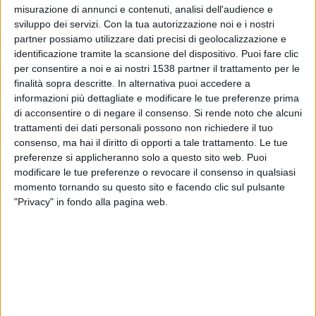
Bari
misurazione di annunci e contenuti, analisi dell'audience e
sviluppo dei servizi.
Con la tua autorizzazione noi e i nostri
LaB Channel
DAZN (Guardare in diretta)
partner possiamo utilizzare dati precisi di geolocalizzazione e
OneFootball PPV
identificazione tramite la scansione del dispositivo. Puoi fare clic
per consentire a noi e ai nostri 1538 partner il trattamento per le
Venerdì, 15/05/2026
finalità sopra descritte. In alternativa puoi accedere a
informazioni più dettagliate e modificare le tue preferenze prima
20:00
Serie B
di acconsentire o di negare il consenso.
Si rende noto che alcuni
Bari
trattamenti dei dati personali possono non richiedere il tuo
consenso, ma hai il diritto di opporti a tale trattamento. Le tue
Südtirol
preferenze si applicheranno solo a questo sito web. Puoi
LaB Channel
DAZN (Guardare in diretta)
modificare le tue preferenze o revocare il consenso in qualsiasi
momento tornando su questo sito e facendo clic sul pulsante
Venerdì, 08/05/2026
"Privacy" in fondo alla pagina web.
20:30
Serie B
Catanzaro
Bari
OneFootball PPV
LaB Channel
DAZN (Guardare in diretta)