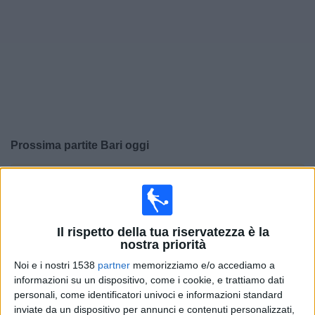
Widget
Prossima partite
Bari
oggi
×
Bari:
Al momento non ci sono giochi televisivi. Puoi
controllare la cronologia delle partite precedentemente
trasmesse in televisione.
Il rispetto della tua riservatezza è la
nostra priorità
Venerdì, 22/05/2026
Noi e i nostri 1538
partner
memorizziamo e/o accediamo a
20:00
Serie B
informazioni su un dispositivo, come i cookie, e trattiamo dati
personali, come identificatori univoci e informazioni standard
Südtirol
inviate da un dispositivo per annunci e contenuti personalizzati,