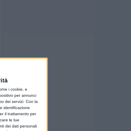
ità
ome i cookie, e
spositivo per annunci
o dei servizi.
Con la
e identificazione
er il trattamento per
icare le tue
ti dei dati personali