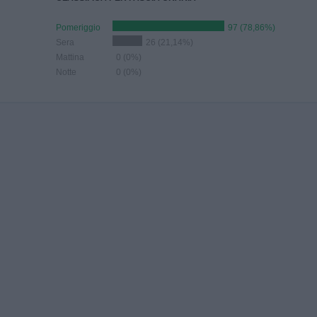
Pomeriggio
97 (78,86%)
Sera
26 (21,14%)
Mattina
0 (0%)
Notte
0 (0%)