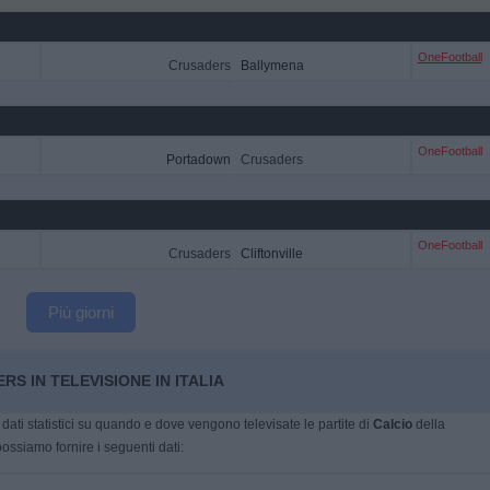
OneFootball
Crusaders
Ballymena
OneFootball
Portadown
Crusaders
OneFootball
Crusaders
Cliftonville
Più giorni
S IN TELEVISIONE IN ITALIA
dati statistici su quando e dove vengono televisate le partite di
Calcio
della
possiamo fornire i seguenti dati: