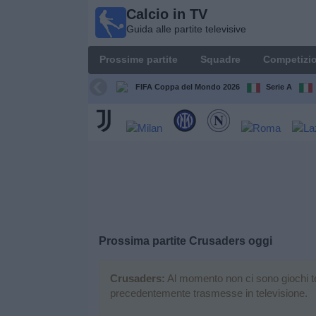
Calcio in TV
Calcio
Guida alle partite televisive
in TV
Guida
Prossime partite
Squadre
Competizio
alle
partite
FIFA Coppa del Mondo 2026
Serie A
televisive
Prossime
partite
Squadre
Competizioni
Prossima partite
Crusaders
oggi
Canali
TV
Crusaders:
Al momento non ci sono giochi tele
precedentemente trasmesse in televisione.
Notizie