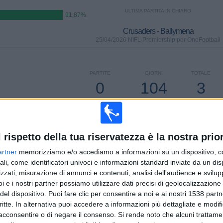
ULTIMA PARTITA IN CHIARO
91,87%
Crusaders - Ballymena
25/04/2026 NIFL Premiership por OneFootball
PARTITE
GIORNI
TOTALE
0
104
3
CONSECUTIVE
SENZA
CANALI TV
A PAGAMENTO
PARTITA
GRATUITA
l rispetto della tua riservatezza è la nostra prior
artner
memorizziamo e/o accediamo a informazioni su un dispositivo, c
TOTALE
MASSIMO
TOTALE
ali, come identificatori univoci e informazioni standard inviate da un di
2
17
13
zzati, misurazione di annunci e contenuti, analisi dell'audience e svilupp
i e i nostri partner possiamo utilizzare dati precisi di geolocalizzazione 
COMPETIZIONI
VS Coleraine
AVVERSARI
del dispositivo. Puoi fare clic per consentire a noi e ai nostri 1538 partn
critte. In alternativa puoi accedere a informazioni più dettagliate e modif
CLASSIFICA PER COMPETIZIONI
acconsentire o di negare il consenso.
Si rende noto che alcuni trattamen