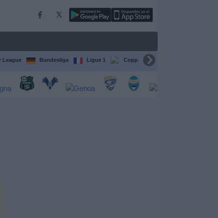
r League
Bundesliga
Ligue 1
Coppa del Mondo FIFA per club