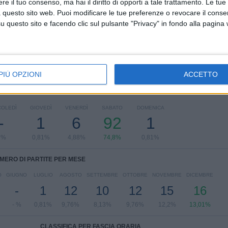
e il tuo consenso, ma hai il diritto di opporti a tale trattamento. Le tue
NIFL Premiership
 questo sito web. Puoi modificare le tue preferenze o revocare il conse
122 (99,19%)
questo sito e facendo clic sul pulsante "Privacy" in fondo alla pagina
Conference League
1 (0,81%)
Vedi classifica completa
PIÙ OPZIONI
ACCETTO
ARTITE PER GIORNO DELLA SETTIMANA
OLEDÌ
GIOVEDÌ
VENERDÌ
SABATO
DOMENICA
-
1
6
92
1
 %
0,81%
4,88%
74,8%
0,81%
MERO DI PARTITE PER MESE
O
GIUGNO
LUGLIO
AGOSTO
SETTEMBRE
OTTOBRE
NOVEMBRE
DICEMBRE
-
1
12
10
12
15
16
- %
0,81%
9,76%
8,13%
9,76%
12,2%
13,01%
CLASSIFICA PER FASCIA ORARIA