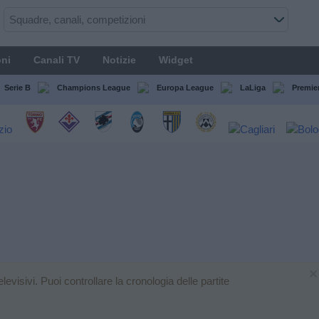
ni
Canali TV
Notizie
Widget
Serie B
Champions League
Europa League
LaLiga
Premie
×
visivi. Puoi controllare la cronologia delle partite