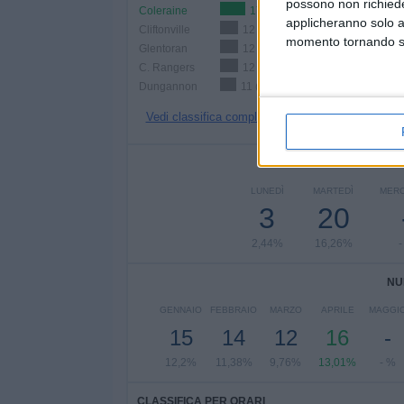
possono non richieder
Coleraine
17 (13,82%)
applicheranno solo a
Cliftonville
12 (9,76%)
momento tornando su 
Glentoran
12 (9,76%)
C. Rangers
12 (9,76%)
Dungannon
11 (8,94%)
Vedi classifica completa
NUMERO DI P
LUNEDÌ
MARTEDÌ
MERC
3
20
2,44%
16,26%
-
NU
GENNAIO
FEBBRAIO
MARZO
APRILE
MAGGI
15
14
12
16
-
12,2%
11,38%
9,76%
13,01%
- %
CLASSIFICA PER ORARI