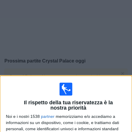
Widget
Prossima partite
Crystal Palace
oggi
×
Crystal Palace:
Al momento non ci sono giochi
televisivi. Puoi controllare la cronologia delle partite
precedentemente trasmesse in televisione.
Il rispetto della tua riservatezza è la
Mercoledì, 27/05/2026
nostra priorità
21:00
Conference League
Noi e i nostri 1538
partner
memorizziamo e/o accediamo a
Finale
informazioni su un dispositivo, come i cookie, e trattiamo dati
personali, come identificatori univoci e informazioni standard