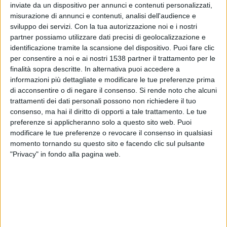
Crystal Palace
inviate da un dispositivo per annunci e contenuti personalizzati,
Vallecano
misurazione di annunci e contenuti, analisi dell'audience e
sviluppo dei servizi.
Con la tua autorizzazione noi e i nostri
NOW
Sky Sport (canale 251)
Sky Sport 4K
partner possiamo utilizzare dati precisi di geolocalizzazione e
Sky Sport Uno
identificazione tramite la scansione del dispositivo. Puoi fare clic
per consentire a noi e ai nostri 1538 partner il trattamento per le
Domenica, 24/05/2026
finalità sopra descritte. In alternativa puoi accedere a
informazioni più dettagliate e modificare le tue preferenze prima
17:00
Premier League
di acconsentire o di negare il consenso.
Si rende noto che alcuni
trattamenti dei dati personali possono non richiedere il tuo
Crystal Palace
consenso, ma hai il diritto di opporti a tale trattamento. Le tue
Arsenal
preferenze si applicheranno solo a questo sito web. Puoi
NOW
Sky Sport Calcio
Sky Sport 4K
modificare le tue preferenze o revocare il consenso in qualsiasi
momento tornando su questo sito e facendo clic sul pulsante
Domenica, 17/05/2026
"Privacy" in fondo alla pagina web.
16:00
Premier League
Brentford
Crystal Palace
NOW
Sky Sport
Sky Sport (canale 253)